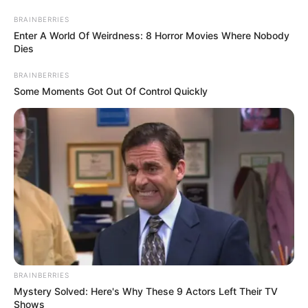
Ni una cámara más, le
BRAINBERRIES
ponen freno de mano a las
Enter A World Of Weirdness: 8 Horror Movies Where Nobody
fotomultas en Pasto
Dies
BRAINBERRIES
Some Moments Got Out Of Control Quickly
CARGAR MÁS
TEMAS DESTACADOS
EMERGENCIAS POR LLUVIAS
FUERTES LLUVIAS
VIA AL LLANO
LIGA BETPLAY
METRO DE MEDELLÍN
CORTES DE LUZ
CORTES DE AGUA
FENÓMENO DEL NIÑO
BRAINBERRIES
Mystery Solved: Here's Why These 9 Actors Left Their TV
Shows