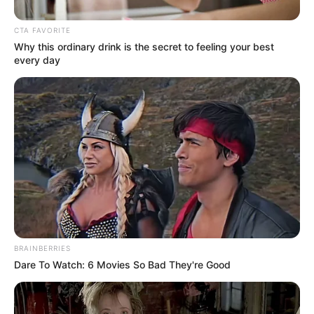
restricciones en redes al
tipo del Spark azul
CTA FAVORITE
Why this ordinary drink is the secret to feeling your best
every day
INFRACCIÓN
Le salió competencia al
Spark azul: camioneta
invadió separador y debe
más de $3,6 millones en
multas
INFRACCIÓN
[Video] Reaparece el tipo
del carro azul en Bogotá:
BRAINBERRIES
volvió a subirlo a un
peatonal y retó a Galán
Dare To Watch: 6 Movies So Bad They're Good
MULTAS DE TRÁNSITO