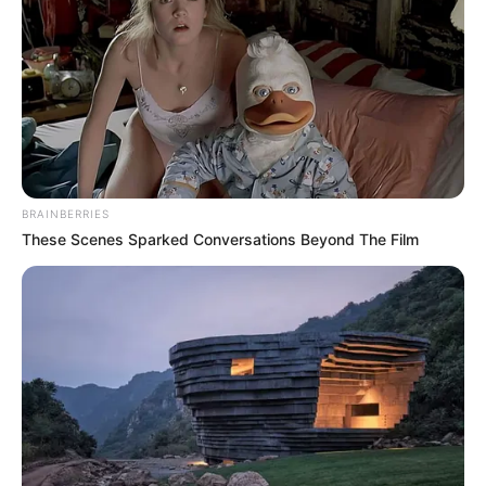
Conductor de carro que
intentó treparse a un
puente peatonal tiene
alrededor de $50 millones
en multas por
chambonadas de tránsito
BRAINBERRIES
NOTICIAS CARTAGENA
These Scenes Sparked Conversations Beyond The Film
¿Grabó una infracción de
tránsito en Cartagena? Así
puede denunciar por
WhatsApp
ESCOMBROS
Sancionan a tres hombres
por botar escombros
desde un camión en