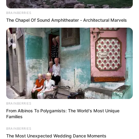
Castilla, Medellín
BRAINBERRIES
The Chapel Of Sound Amphitheater - Architectural Marvels
PLAN RETORNO
Plan retorno en Antioquia:
más de 477 mil vehículos
se movilizaron durante el
puente festivo sin víctimas
fatales
AGENTES DE TRÁNSITO
Agentes de tránsito
pondrían retenes fuera de
BRAINBERRIES
servicio: Procuraduría los
From Albinos To Polygamists: The World's Most Unique
tiene entre ceja y ceja
Families
BRAINBERRIES
FOTOMULTAS
The Most Unexpected Wedding Dance Moments