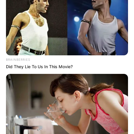
Conductor del Spark azul
choca con otra gravísima
acusación: "Parecía estar
bajo efectos de
sustancias"
SECRETARÍA DE MOVILIDAD
DE BOGOTÁ
BRAINBERRIES
Did They Lie To Us In This Movie?
Movilidad frena en seco a
salvajes como el del Spark
azul: campaña empezó a
funcionar
INFRACCIONES DE
TRÁNSITO
Ni siquiera Instagram lo
quiere: le pusieron