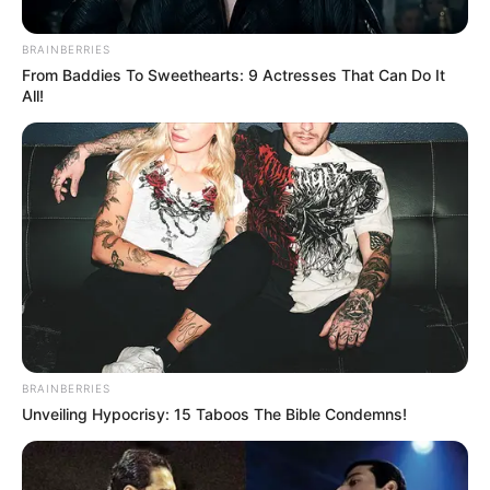
BRAINBERRIES
From Baddies To Sweethearts: 9 Actresses That Can Do It
All!
INFRACCIÓN
El Spark azul está suelto: lo pillaron
rodando por Bogotá como si nada
COMPARENDOS
Dejar un comparendo por
convivencia sin pagar le
puede salir más caro de lo
que cree: ojo a las
BRAINBERRIES
consecuencias
Unveiling Hypocrisy: 15 Taboos The Bible Condemns!
MULTAS DE TRÁNSITO