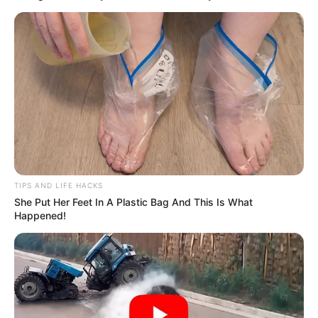
HOMBRE CAPTURADO
¡Pa' que aprendan! Caen
tres presuntos ladrones y
recuperan celulares
robados en Cartagena
INVESTIGACIÓN ASESINATO
Expolicía mató a bala a
presunto delincuente que
intentó atracar a una
TIPS AND LIFE HACKS
familia en Cartagena
She Put Her Feet In A Plastic Bag And This Is What
Happened!
SAN GIL
Horror en San Gil: adulta
mayor fue herida durante
robo en su vivienda