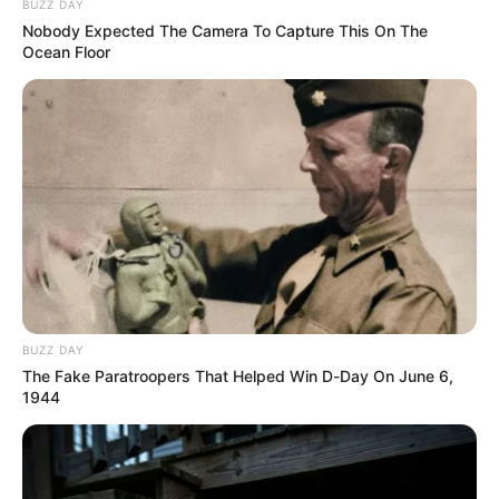
BUZZ DAY
Nobody Expected The Camera To Capture This On The
Ocean Floor
CARGAR MÁS
TEMAS DESTACADOS
EMERGENCIAS POR LLUVIAS
FUERTES LLUVIAS
VIA AL LLANO
LIGA BETPLAY
METRO DE MEDELLÍN
CORTES DE LUZ
CORTES DE AGUA
FENÓMENO DEL NIÑO
BUZZ DAY
The Fake Paratroopers That Helped Win D-Day On June 6,
1944