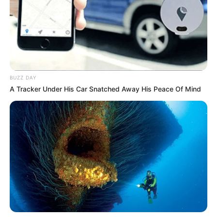
NOTICIAS DE BOGOTÁ
Ladrones pusieron a
perder a una estudiante: le
robaron su morral cerca
de la Javeriana
BUZZ DAY
ARMA DE FUEGO
A Tracker Under His Car Snatched Away His Peace Of Mind
Cayeron tres hombres por
atracos en Cartagena:
tenían azotados a
ciudadanos y conductores
ALERTA PAISA
¡La hora más cara de su
vida! Le roban $170
millones en relojes a
turista belga