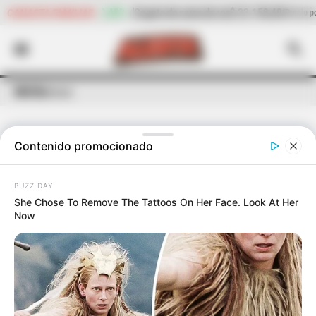
de carne de res
$ 23.158,40
-2,15%
Cilantro
$ 4.692,05
CANASTA FAMILIAR
(Precio por kilo)
(Precio 
INICIO
atraco
Contenido promocionado
ÚLTIMAS NOTICIAS
DE
ATRACO
BUZZ DAY
She Chose To Remove The Tattoos On Her Face. Look At Her
Now