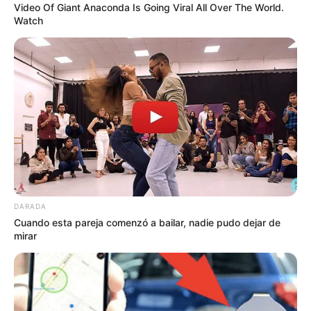
Video Of Giant Anaconda Is Going Viral All Over The World.
asesino de un adulto
Watch
mayor para robarlo en
Santa Lucía, Atlántico
ATRACO
Atraco a plena luz del día
cerca de CAI en
Barranquilla alarma a la
comunidad
ATRACOS EN BOGOTÁ
DARADA
Cuando esta pareja comenzó a bailar, nadie pudo dejar de
Otro ataque armado en
mirar
Bogotá: robo a carro de
valores y disparos en el
sector de Palermo