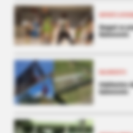
DEPORTE AFICI
Ibagué se pr
Baloncesto
BALONCESTO
Habitantes d
baloncesto