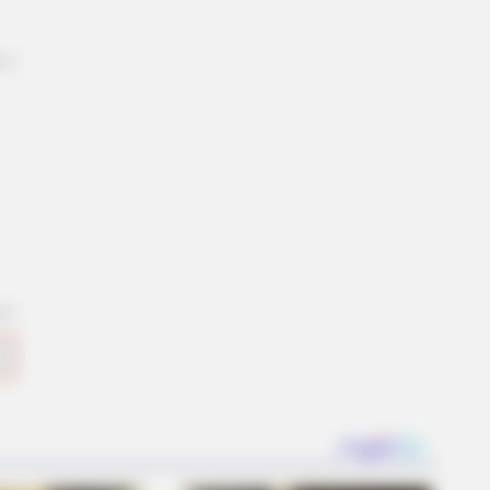
ll That Luxury For Mere $1.6 Mil?