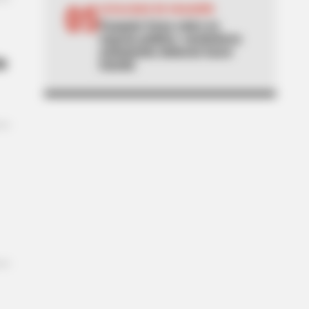
05
LOCALIDAD DE USAQUÉN
Usaquén frena cobro en
espacio público: vendedores
ambulantes deberán hacer
de
trámite