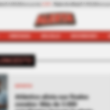
-13,30%
Zanahoria
$ 1.709,42
-6,81%
Papaya
$ 2.
cio por kilo)
(Precio por kilo)
HINCHADA
BOLSILLO
BOCHINCHES
INICIO
Baloncesto
ONCESTO
DEPORTES
Atlántico alista sus finales
zonales: Más de 3.000