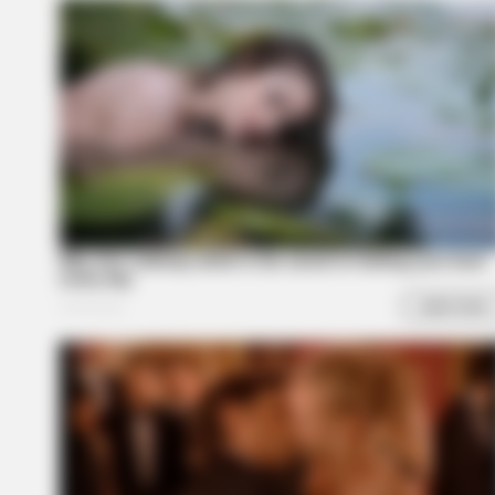
BRAINBERRIES
Watch The Most Jaw‑Dropping Fig
Skating Moments