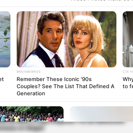
000
anes y Corsarios dieron detalles de la suspensión
ue les impuso la Federación Colombiana de
BRAINBERRIES
CTA F
et
Remember These Iconic '90s
Why 
Couples? See The List That Defined A
to f
Generation
onal de BMX y Copa Regional TYE de baloncesto
semana en Ibagué