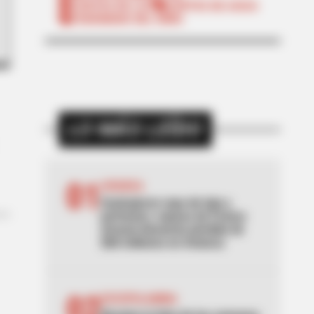
CORTES DE LUZ
CORTES DE AGUA
FENÓMENO DEL NIÑO
LO MÁS LEÍDO
01
AVIANCA
Sustrajeron ropa de lujo y
perfumes: esposa de Franco
Armani denuncia pérdida de
$60 millones en Avianca
02
ESCOPOLAMINA