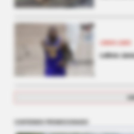
LEBRON JAMES
LeBron Jame
BRAINBERRIES
The Massive Snake That's Redefin
Anacondas
CA