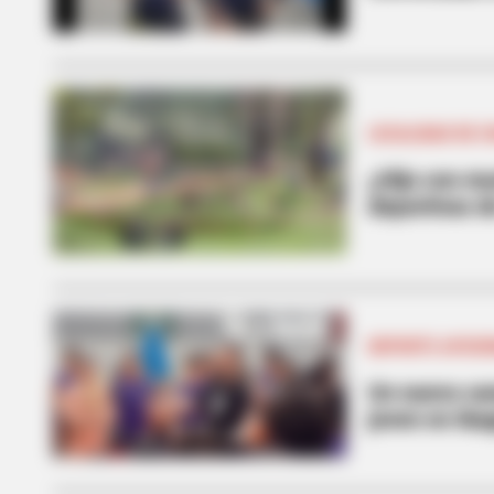
LOCALIDAD DE 
¿Hijo con mu
deportivas d
DEPORTE AFICI
Un nuevo cam
joven en Iba