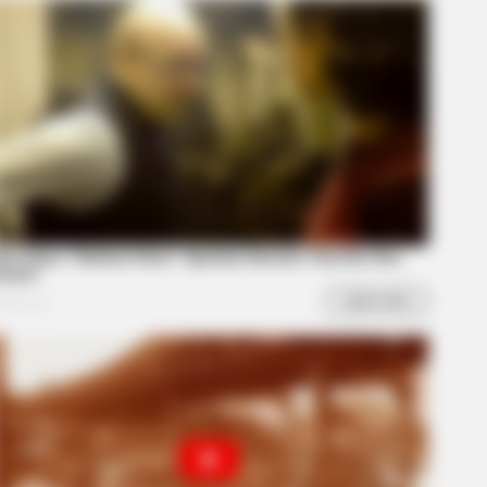
BERRIES
nk Your Crush Doesn't Notice You?
nk Again