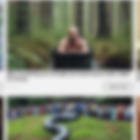
BRAINBERRIES
BRAIN
ure
A Rihanna Museum Is Probably
Thi
Opening Soon
Thi