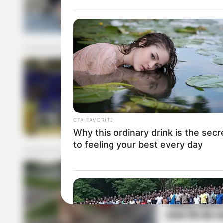
en Ibagué 2
BALONCESTO
Búcaros, Tit
por 2 años q
Baloncesto
CTA FAVORITE
Why this ordinary drink is the secr
to feeling your best every day
BMX
Válida Naci
este fin de 