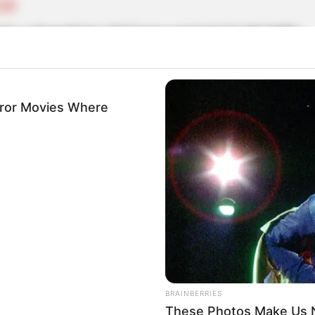
LÍN
bo a deportistas del Cauca en hotel de Medellín
rror Movies Where
RANO EN BOGOTÁ
epicentro de la Copa América de Baloncesto en
as
BRAINBERRIES
These Photos Make Us N
e tomó los barrios de Ibagué, Festival de Baloncest