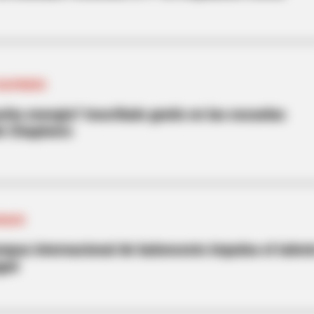
CHAPINERO
cha energía? Inscríbalo gratis en las escuelas
e Chapinero
ONADO
pus internacional de baloncesto impulsa el talen
gué