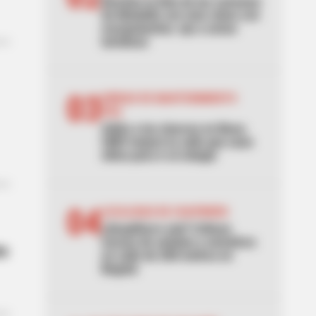
Revelan la lista de las comunas
de Medellín con más robos con
escopolamina: ojo a zonas
turísticas
03
UNIDAD DE MANTENIMIENTO
VIAL
Adiós a los charcos en Bosa:
UMV mejoró la calle que usan
niños para ir al colegio
04
LOCALIDAD DE CHAPINERO
¿Despilfarro vial? Critican
exceso de señales y semáforo
to
en calle de 200 metros en
Bogotá