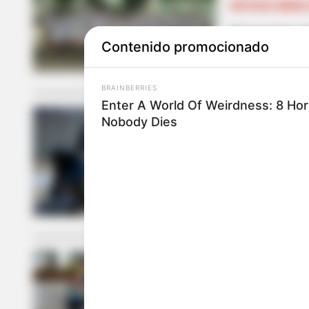
NOTICIAS MEDEL
Denuncian ro
Contenido promocionado
BRAINBERRIES
Enter A World Of Weirdness: 8 Ho
Nobody Dies
FESTIVAL DE VE
Bogotá será 
Silla de rued
BALONCESTO
El deporte s