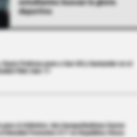
estudiantes buscan la gloria
deportiva
 Dayra Pedroza pone a San Gil y Santander en el
ndial FIBA Sub-17
o para el Atlántico: dos basquetbolistas fueron
al Mundial Femenino U17 en República Checa