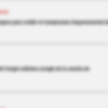
ONADO
epara para recibir el Campeonato Departamental 
el Vergel solicitan arreglo de la cancha de