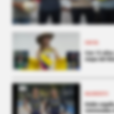
SAN GIL
Con 15 años,
mapa del Mu
BALONCESTO
Doble orgull
convocadas 