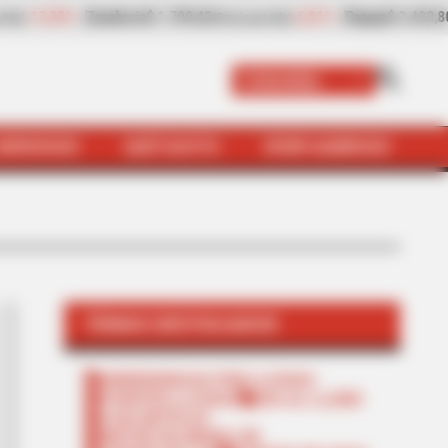
432,80
+8,97%
Plátano hartón verde
$ 2.057,25
(Precio por kilo)
(Precio por kilo)
Colombia
SERVICIOS
QUÉ SUSTO
VIVIR SABROSO
TEMAS DESTACADOS
EMERGENCIAS POR LLUVIAS
FUERTES LLUVIAS
VIA AL LLANO
LIGA BETPLAY
METRO DE MEDELLÍN