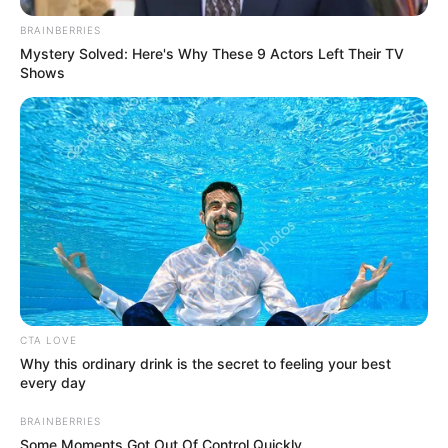
BRAINBERRIES
Mystery Solved: Here's Why These 9 Actors Left Their TV
POLICÍA METROPOLITANA
Shows
DE IBAGUÉ
Denuncian presunto abuso
de autoridad en
procedimiento de riña
entre vecinos del barrio
Santa Cruz
VIOLENCIA DE GÉNERO
Borracho habría asesinado
a golpes a su novia de 17
CTA LOVE
años en Medellín
Why this ordinary drink is the secret to feeling your best
every day
BRAINBERRIES
BARRIO SANTA CRUZ
Some Moments Got Out Of Control Quickly