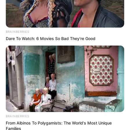
ABUSO
Profesora de centro
infantil en Medellín se
defendió de acusaciones
de abuso a menores
BRAINBERRIES
Dare To Watch: 6 Movies So Bad They're Good
TRAGENDIA
Mataron a un joven en
presencia de su hermana
en el barrio Santa Cruz de
Medellín
TRAGENDIA
¡Intolerancia! A puñal
asesinaron a un menor de
BRAINBERRIES
13 años en el barrio Santa
From Albinos To Polygamists: The World's Most Unique
Cruz
Families