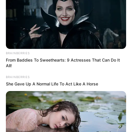
Un simple choque con una
moto generó una balacera
que dejó cuatro heridos en
Medellín
INUNDACIONES
BRAINBERRIES
Todos por Santa Cruz:
From Baddies To Sweethearts: 9 Actresses That Can Do It
Campaña de donación
All!
para las 130 familias
damnificadas por
BRAINBERRIES
tenebrosa inundación
She Gave Up A Normal Life To Act Like A Horse