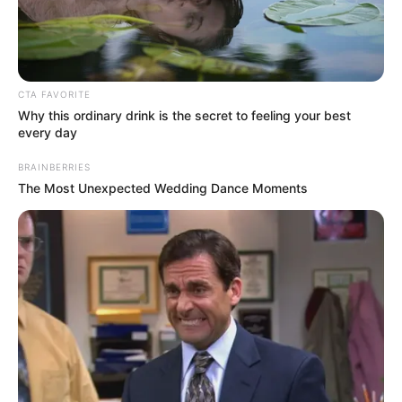
BARRIO SANTA CRUZ
Padre de familia negó que
sus hijos se hayan
envenenado en el barrio
CTA FAVORITE
Santa Cruz de Medellín
Why this ordinary drink is the secret to feeling your best
every day
BRAINBERRIES
NOTICIAS MEDELLÍN
The Most Unexpected Wedding Dance Moments
Querían inundar con licor
chiviado las Flores en
Medellín