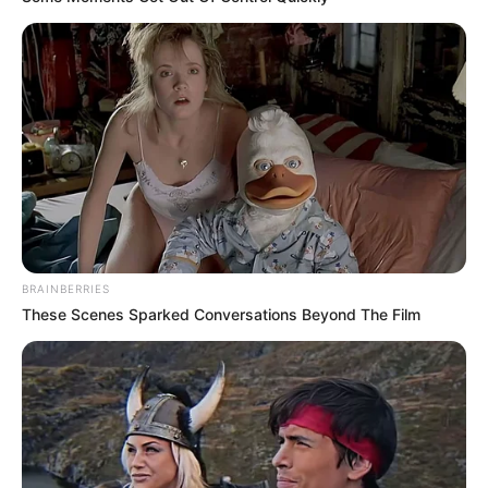
Mató a una mujer por
quitarle $225 mil en el
barrio Santa Cruz de
Medellín
BRAINBERRIES
ABUSO
These Scenes Sparked Conversations Beyond The Film
Expectativa de familias
por posible captura de
sindicado de abusar niños
en Medellín