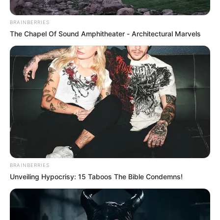
BRAINBERRIES
The Chapel Of Sound Amphitheater - Architectural Marvels
NOTICIAS MEDELLÍN
Lo mataron de varias puñaladas en la
cama de su casa en Medellín
FEMINICIDIO
Capturan a hombre por
feminicidio de su pareja:
crimen ocurrió en plena
BRAINBERRIES
Navidad
Unveiling Hypocrisy: 15 Taboos The Bible Condemns!
NOTICIAS MEDELLÍN