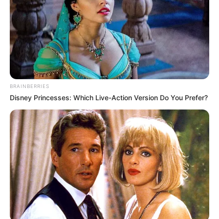
"nos van a sacar de las
fincas pa' dárselas a
indígenas"
CARGAR MÁS
BRAINBERRIES
Disney Princesses: Which Live-Action Version Do You Prefer?
TEMAS DESTACADOS
EMERGENCIAS POR LLUVIAS
FUERTES LLUVIAS
VIA AL LLANO
LIGA BETPLAY
METRO DE MEDELLÍN
CORTES DE LUZ
CORTES DE AGUA
FENÓMENO DEL NIÑO