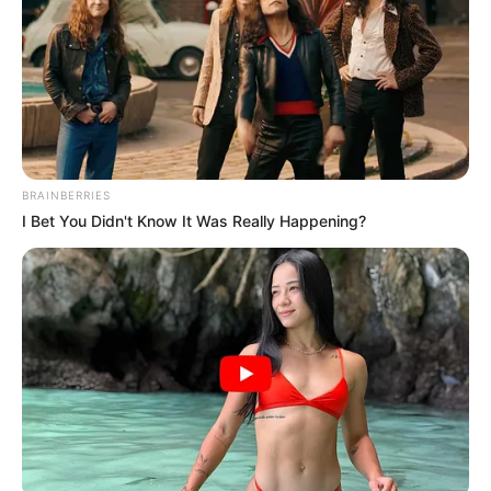
Autoridades del Eje
Cafetero buscan blindar la
declaratoria de Paisaje
Cultural Cafetero
CAFETEROS
BRAINBERRIES
Elecciones Cafeteras en
I Bet You Didn't Know It Was Really Happening?
Santander: el futuro del
café santandereano se
decide en las urnas el 6 de
septiembre de 2026
CAFETEROS
Cafeteros costeños tienen
plazo hasta el 30 de junio
para aspirar a los comités
del gremio