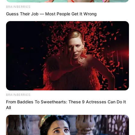
BRAINBERRIES
Guess Their Job — Most People Get It Wrong
CAFETEROS
Huila le apuesta al futuro:
abrirán la primera Escuela
Universitaria del Café
ESTADO DE LAS VÍAS
Cafeteros tendrán mejores
vías: 12 municipios del
Huila estrenarán placa
huella
BRAINBERRIES
From Baddies To Sweethearts: These 9 Actresses Can Do It
All
CAFETEROS
Cafeteros de la Sierra le
'jalan la oreja' al Gobierno: