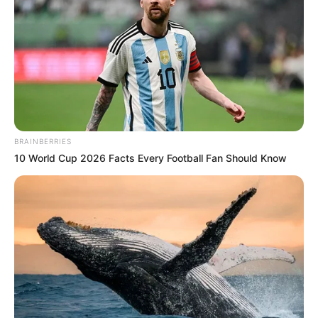
EJE CAFETERO
Preocupación en
Risaralda: el calor ya
marchita cafetales y pone
en riesgo a más de 19.000
familias
SAN GIL
BRAINBERRIES
10 World Cup 2026 Facts Every Football Fan Should Know
Santander se prepara para
un fuerte Fenómeno de El
Niño que podría afectar la
cosecha cafetera
CAFETEROS
¡De la Sierra Nevada pa'
Europa! Café colombiano
conquista la feria World of