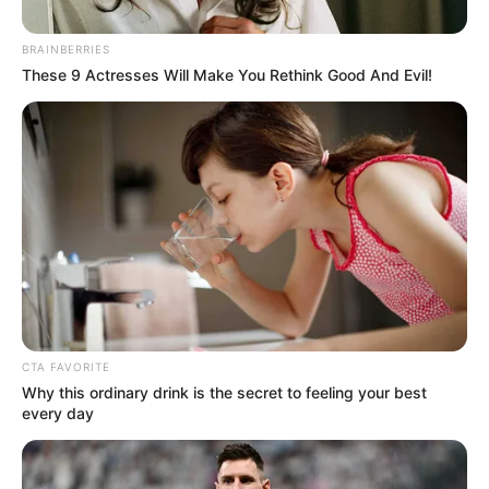
BRAINBERRIES
These 9 Actresses Will Make You Rethink Good And Evil!
CAFÉ
¡El Niño adelantó la cosecha! Piden
activar Plan Cosecha de seguridad en
Risaralda
GIRÓN
Girón se llena de aroma y
tradición con el segundo
CTA FAVORITE
encuentro “Café,
Why this ordinary drink is the secret to feeling your best
Santander, Sabor y
every day
Destino”