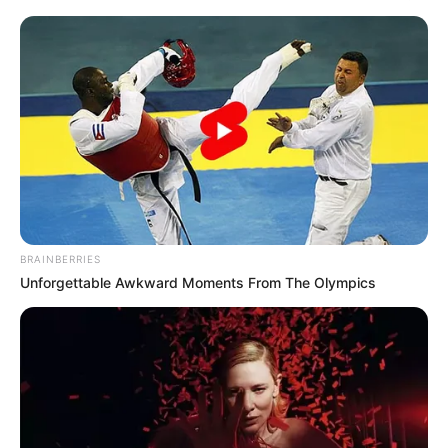
árbol deja un trabajador
en estado crítico y dos
heridos más
CAÍDA DE ÁRBOLES
TransMilenio cierra
estaciones en la Avenida
Caracas: árbol cayó en la
vía
BRAINBERRIES
Unforgettable Awkward Moments From The Olympics
CAÍDA DE ÁRBOLES
Aserrador falleció al ser
aplastado por un árbol en
zona rural de Cajamarca,
Tolima