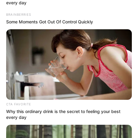
every day
BRAINBERRIES
CARGAR MÁS
Some Moments Got Out Of Control Quickly
TEMAS DESTACADOS
EMERGENCIAS POR LLUVIAS
FUERTES LLUVIAS
VIA AL LLANO
LIGA BETPLAY
METRO DE MEDELLÍN
CORTES DE LUZ
CORTES DE AGUA
FENÓMENO DEL NIÑO
CTA FAVORITE
Why this ordinary drink is the secret to feeling your best
every day