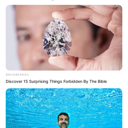
CAÍDA DE ÁRBOLES
Se cayó un árbol en plena
vía a La Calera y armó
tremendo trancón
LOCALIDAD DE FONTIBÓN
Árbol gigante cayó sobre
un taxi en Fontibón y casi
manda al “canario” al otro
BRAINBERRIES
mundo
Discover 15 Surprising Things Forbidden By The Bible
FUERTES LLUVIAS
En Medellín la lluvia pegó
duro: hay calles
inundadas, casas
afectadas y árboles caídos