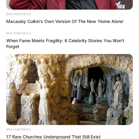
BRAINBERRIES
Macaulay Culkin's Own Version Of The New ‘Home Alone’
BRAINBERRIES
CAÍDA DE ÁRBOLES
When Fame Meets Fragility: 6 Celebrity Stories You Won't
¡Otra Ceiba al piso! Neiva acumula
Forget
cerca de 1.000 reportes por riesgo
arbóreo
CAR CUNDINAMARCA
Árboles podrían venirse
abajo por el fenómeno de
El Niño: CAR atenderá
casos urgentes en solo 3
días
BRAINBERRIES
17 Rare Churches Underground That Still Exist