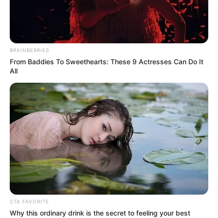
TRANCÓN EN BOGOTÁ
Árbol aplastó carro en la
Autopista Norte y arma
tronco'e trancón
BRAINBERRIES
From Baddies To Sweethearts: These 9 Actresses Can Do It
All
CAÍDA DE ÁRBOLES
A la fecha en Neiva se han
intervenido cerca de 400
árboles en riesgo por
colapso
VEHÍCULO
Rama de gran tamaño
cayó sobre un furgón en
plena Avenida Ferrocarril
CTA FAVORITE
Why this ordinary drink is the secret to feeling your best