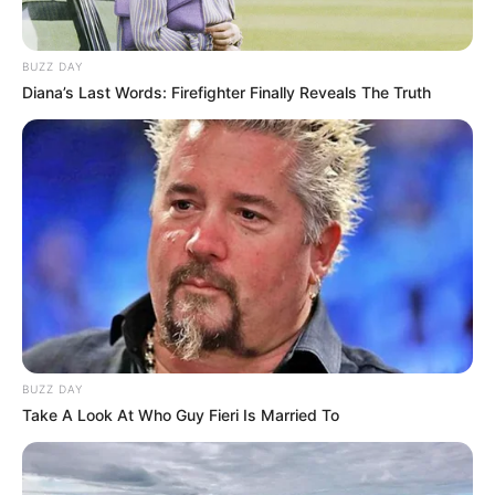
IBAGUÉ
Tolima despliega su alma
BUZZ DAY
artesanal en Sexta Edición
Diana’s Last Words: Firefighter Finally Reveals The Truth
de "Orígenes de mi Tolima"
CÁMARA DE COMERCIO DE
IBAGUÉ
Bancóldex llega a Ibagué
con oportunidades de
microcrédito para
impulsar el crecimiento
empresarial
BUZZ DAY
CAFÉ
Take A Look At Who Guy Fieri Is Married To
Cafénix impulsa el sueño
de APASALTO, una
asociación cafetera del