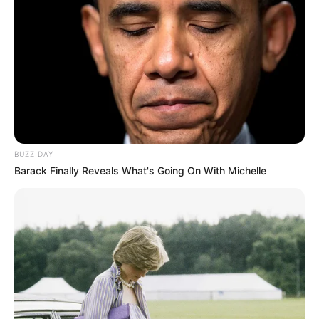
masiva asistencia
CÁMARA DE COMERCIO DE
IBAGUÉ
La Milla de Oro será
epicentro de la mayor
feria gastronómica de
Ibagué este fin de mes
BUZZ DAY
Barack Finally Reveals What's Going On With Michelle
CÁMARA DE COMERCIO DE
IBAGUÉ
Ibagué se prepara para
una nueva edición de
Tierra de Sabores y
Tradición
CÁMARA DE COMERCIO DE