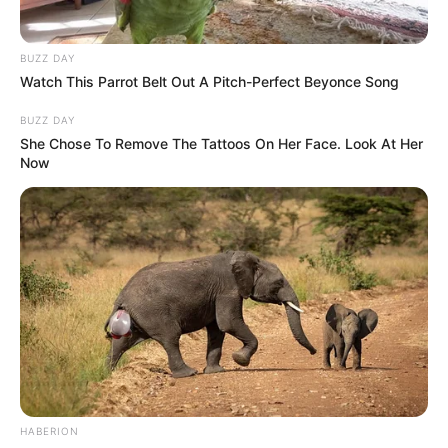
EMERGENCIAS POR LLUVIAS
FUERTES LLUVIAS
VIA AL LLANO
LIGA BETPLAY
METRO DE MEDELLÍN
BUZZ DAY
CORTES DE LUZ
CORTES DE AGUA
FENÓMENO DEL NIÑO
Watch This Parrot Belt Out A Pitch-Perfect Beyonce Song
BUZZ DAY
She Chose To Remove The Tattoos On Her Face. Look At Her
Now
HABERION