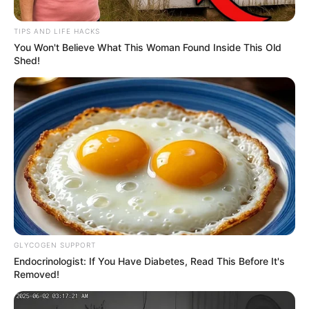
TIPS AND LIFE HACKS
You Won't Believe What This Woman Found Inside This Old
Shed!
LOTERÍA DEL TOLIMA
El talento empresarial del Tolima
superó todas las expectativas: “Tu
Empresa Está de Suerte” reconocerá a
12 ganadores
MATRÍCULA MERCANTIL
GLYCOGEN SUPPORT
¡Pilas! Queda poco tiempo
Endocrinologist: If You Have Diabetes, Read This Before It's
para renovar la matrícula
Removed!
mercantil en Ibagué