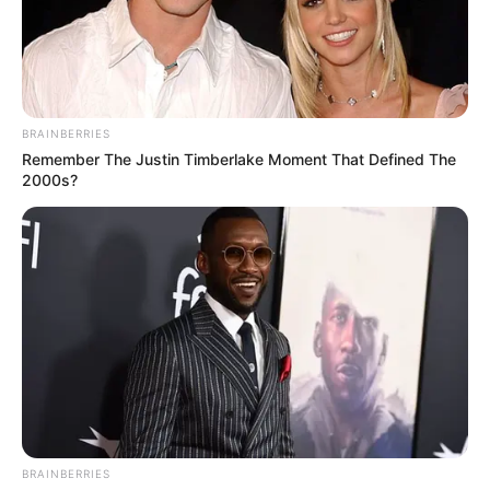
CAMIONETA
Operativo militar frustra
millonario negocio del
BRAINBERRIES
narcotráfico en el Huila
Remember The Justin Timberlake Moment That Defined The
2000s?
LA CEJA
Ciclista fue arrollada
fatalmente por camioneta
fantasma en La Ceja
CAMIONETA
Decomisaron $300
millones en una camioneta
BRAINBERRIES
en la vía a Lorica