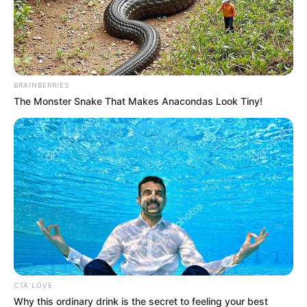
a niños
ACCIDENTE DE TRÁNSITO
Violento accidente deja un
BRAINBERRIES
muerto en Ciudad Bolívar;
The Monster Snake That Makes Anacondas Look Tiny!
hay un SITP y tres
camionetas involucradas
POLICÍA METROPOLITANA
TransMilenio aprieta a los
delincuentes: Policía
recibió regalo adelantado
CHÍA
CTA LOVE
Why this ordinary drink is the secret to feeling your best