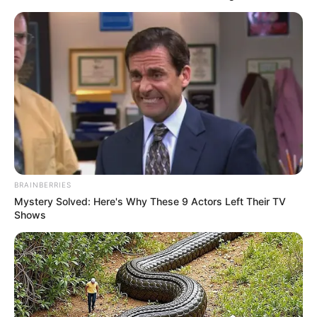
INFRACCIONES DE
TRÁNSITO
Camioneta se subió a
separador para ahorrarse
el trancón: se las dio de
vivo y lo pilló Galán
ACCIDENTE DE TRÁNSITO
Camioneta chocó contra
maletines de obra y fue a
BRAINBERRIES
dar a una tronera en el
Mystery Solved: Here's Why These 9 Actors Left Their TV
norte de Bogotá
Shows
CAMIONETA
Conductor de camioneta
se creyó 'Toretto': invadió
el andén y puso en riesgo