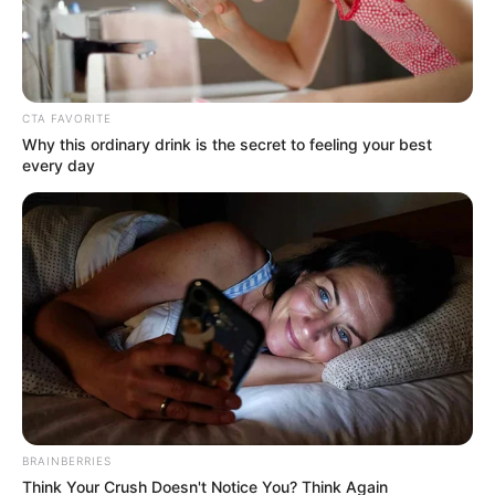
CTA FAVORITE
ROBO DE CARROS
Why this ordinary drink is the secret to feeling your best
Se robaron otra camioneta en Puente
every day
Aranda: iban a parquear en el garaje y
les salieron con armas de fuego
BRICEÑO - ANTIOQUIA
Camioneta en la que huían
cabecillas del Frente 36 en
Briceño era robada:
terminó incinerada en los
combates
BRAINBERRIES
Think Your Crush Doesn't Notice You? Think Again