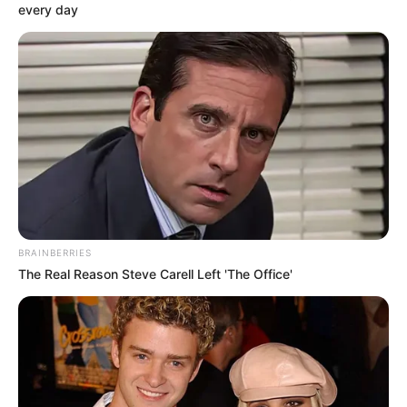
Camioneta se le atravesó
every day
al Tren de la Sabana:
terminó hecha trizas
TITIRIBÍ - ANTIOQUIA
Tras deslizamiento en
Titiribí, camioneta queda
suspendida en el aire;
ocupantes se salvan de
milagro
BRAINBERRIES
The Real Reason Steve Carell Left 'The Office'
NOTICIERO ALERTA BOGOTÁ
Intento de robo a
camioneta en Engativá: los
ladrones se quedaron los
crespos hechos gracias a
una vecina