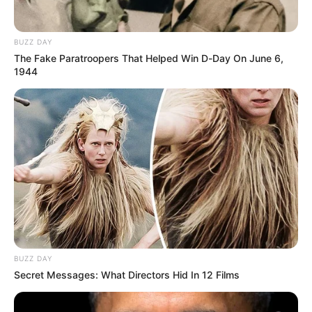
Monchito Maestre
BUZZ DAY
ACCIDENTE DE TRÁNSITO
The Fake Paratroopers That Helped Win D-Day On June 6,
1944
Natalia Curvelo sufrió un
accidente en vía a
Bosconia, Cesar, tras
chocar con un ganado
suelto
ARTISTAS
Brilly Giraldo: la joven
cartagenera promesa de
la música popular
colombiana
BUZZ DAY
Secret Messages: What Directors Hid In 12 Films
MÚSICA COLOMBIANA