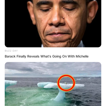
La cantante cartagenera
Kenii Flórez lanza
“Parchecitos”, su nuevo
sencillo junto a
Nohaaddana
CARGAR MÁS
BUZZ DAY
Barack Finally Reveals What's Going On With Michelle
TEMAS DESTACADOS
EMERGENCIAS POR LLUVIAS
FUERTES LLUVIAS
VIA AL LLANO
LIGA BETPLAY
METRO DE MEDELLÍN
CORTES DE LUZ
CORTES DE AGUA
FENÓMENO DEL NIÑO