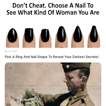
Álex, hijo de la fallecida
cantante Patricia Teherán
es reconocido legalmente
y por fin recibirá sus
regalías
ANA DEL CASTILLO
“Tu brillo fino de
confianza”: Ana del
BUZZ DAY
Castillo se corta la melena
Pick A Ring And Nail Shape To Reveal Your Darkest Secrets!
y deja a todos con la boca
abierta
CANTANTE COLOMBIANA
La cantante Natalia
Curvelo explica polémica
por video en el que su
padre amenaza a