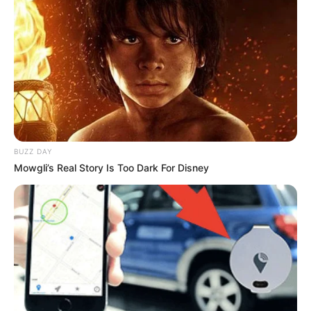
SHAKIRA
¡Shakira viene con
sorpresas! ‘Zoo’, ‘Dai Dai’ y
Ed Sheeran se suman a su
gira por Estados Unidos
DIOMEDES DÍAZ
"Mi gran amor": Consuelo
BUZZ DAY
Martínez recuerda a
Mowgli’s Real Story Is Too Dark For Disney
Diomedes Díaz en su
cumpleaños número 69
MOMPOX
Cartagena despide a Totó
la Momposina con ‘velas y
cantos’ en el parque
Espíritu del Manglar