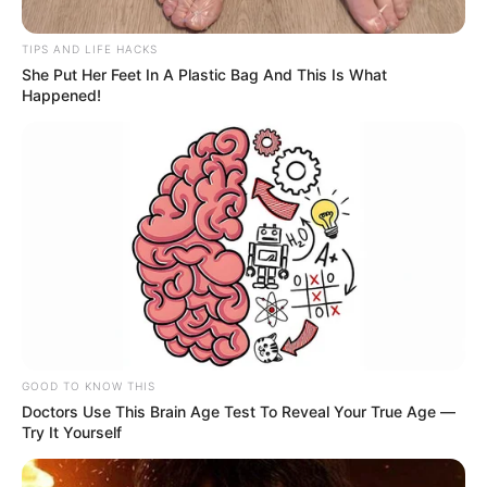
TIPS AND LIFE HACKS
She Put Her Feet In A Plastic Bag And This Is What
Happened!
SHAKIRA
¿Segunda oportunidad? La foto de
Shakira y Antonio de la Rúa que
disparó los rumores de reconciliación
SHAKIRA
Shakira estrenará la
versión en español de ‘Dai
Dai’ durante el partido
GOOD TO KNOW THIS
Colombia-Congo en el
Doctors Use This Brain Age Test To Reveal Your True Age —
Mundial 2026
Try It Yourself