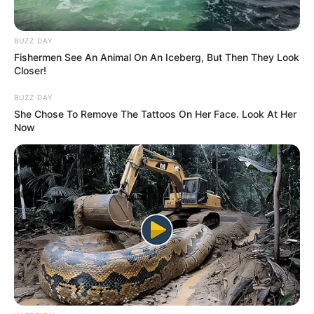
BUZZ DAY
Fishermen See An Animal On An Iceberg, But Then They Look
Closer!
BUZZ DAY
She Chose To Remove The Tattoos On Her Face. Look At Her
Now