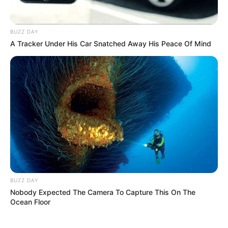
ANA DEL CASTILLO
BUZZ DAY
A Tracker Under His Car Snatched Away His Peace Of Mind
Ana del Castillo desató
euforia en Valledupar con
multitudinaria caravana
por su nuevo disco "X
amor a mí"
ANA DEL CASTILLO
¿Para quién fue la pulla?
Ana del Castillo prende el
ventilador y sacude el
vallenato con indirectas
BUZZ DAY
Nobody Expected The Camera To Capture This On The
Ocean Floor
PATRICIA TEHERÁN