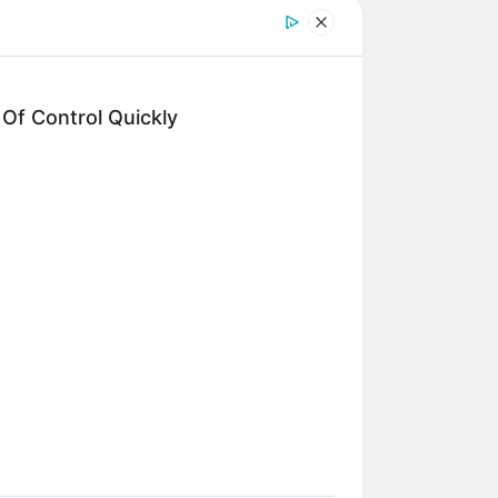
f Control Quickly
er