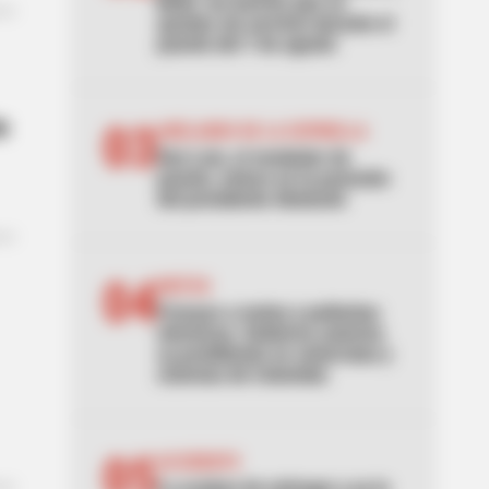
Bello: los barrios que se
quedan sin servicio durante el
puente del 7 de agosto
e
03
ABELARDO DE LA ESPRIELLA
Don Luis, el vendedor de
panela, estuvo en la posesión
del presidente Abelardo
04
MOTOS
Frenazo a motos y patinetas
eléctricas: Gobierno autoriza
su prohibición en ciclorrutas y
ciclovías de Colombia
05
ACCIDENTE
Lo acaban de entregar y ya lo