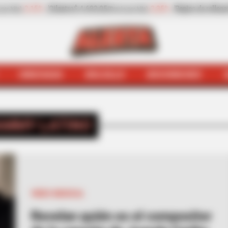
epino de rellenar
$ 2.932,20
-13,30%
Zanahoria
$ 1.709,42
(Precio por kilo)
(Pr
HINCHADA
BOLSILLO
BOCHINCHES
INICIO
Grammy Latino
MMY LATINO
VIDEO MUSICAL
Revelan quién es el compositor