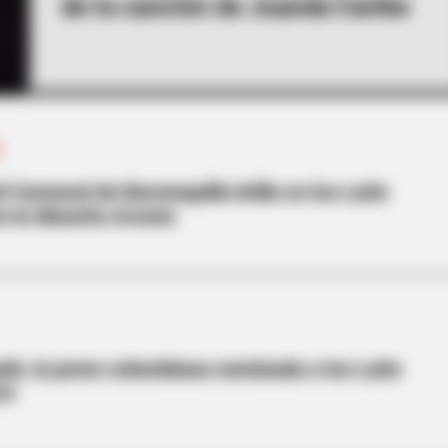
de la canción de Juanda Caribe
O
l Carnaval de Barranquilla brilla en los Latin
 la dinastía Acosta
ath, la joven colombiana nominada a los Latin
24