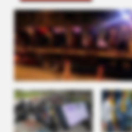
Hidden Sins: 15 Bible Prohibited A
We All Commit!
BRAINBERRIES
Hollywood's Inaccurate Portrayal O
Inside