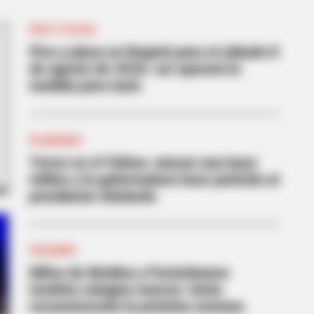
 They Lie To Us In This Movie?
PICO Y PLACA
Pico y placa en Bogotá para el sábado 8
de agosto de 2026: así operará la
medida para taxis
PLANADAS
Terror en el Tolima: atacan una base
militar y la gobernadora hace petición al
presidente Abelardo
COLEGIOS
Niños de Medina y Paratebueno
tendrán colegios nuevos: inicia
ught you knew about water might
reconstrucción la próxima semana