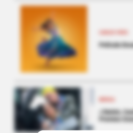
CARLOS VIVES
Película En
MÚSICA
J Balvin, Ca
Premios Gra