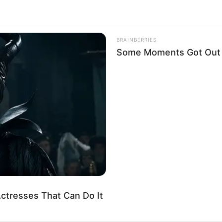
BRAINBERRIES
Some Moments Got Out O
O
mmy Latinos se harán en noviembre en ceremonia
ctresses That Can Do It
os: La categoría Cumbia/Vallenato se salvó de s