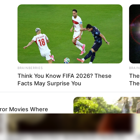
BRAINBERRIES
BRAIN
Think You Know FIFA 2026? These
The
Facts May Surprise You
The
rror Movies Where