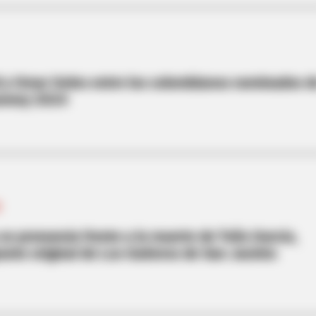
d y Omar Geles entre los colombianos nominados d
rammy 2024
O
se pronuncia frente a la muerte de Toño García,
rante original de Los Gaiteros de San Jacinto