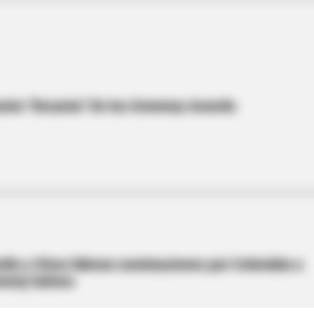
canto "Encanta" En los Grammy Awards
milo y Vives lideran nominaciones por Colombia a
mmy latinos