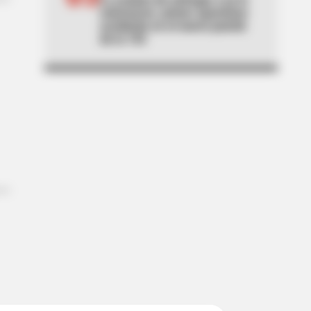
estrenaron: primer aparatoso
accidente en el nuevo puente
de la 153