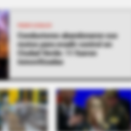
cts
From Albinos To Polygamists: The
Did
World's Most Unique Families
PIQUES ILEGALES
Conductores abandonaron sus
f Reality – Take A Look
motos para evadir control en
Ciudad Verde: 11 fueron
inmovilizadas
CTA LOVE
Why everything you tho
be wrong