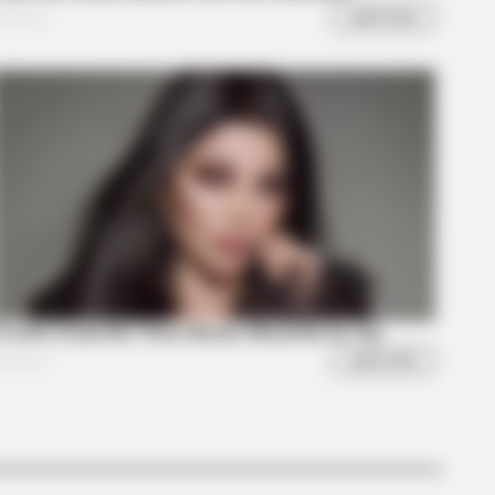
nge But Happy Lifestyles
BERRIES