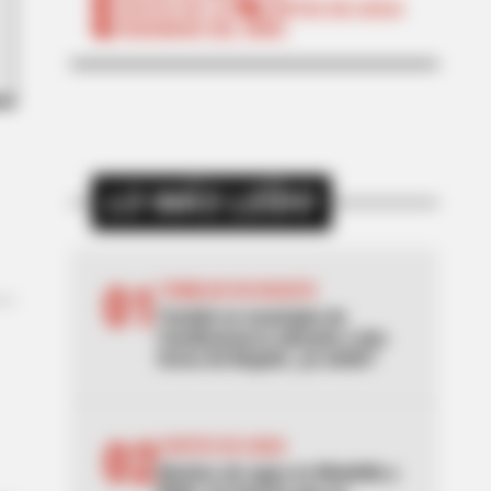
CORTES DE LUZ
CORTES DE AGUA
FENÓMENO DEL NIÑO
LO MÁS LEÍDO
01
TEMBLOR EN BOGOTÁ
Tembló en municipio de
Cundinamarca ubicado a dos
horas de Bogotá: ¿lo sintió?
02
CORTES DE AGUA
Noches sin agua en Medellín y