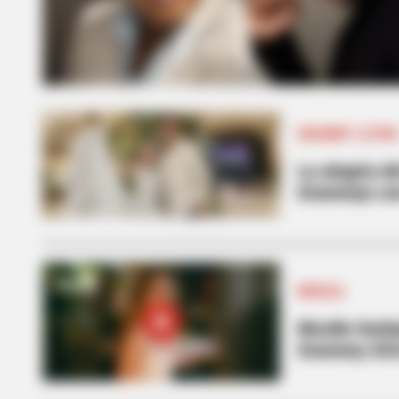
GRAMMY LATIN
La alegría de
Grammys con
MÚSICA
Nicolle Horb
Grammy 20