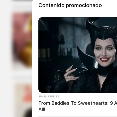
Contenido promocionado
GRAMMY LATIN
Premios Gra
virtual
BRAINBERRIES
VALLEDUPAR
From Baddies To Sweethearts: 9 A
All!
Grammy Latin