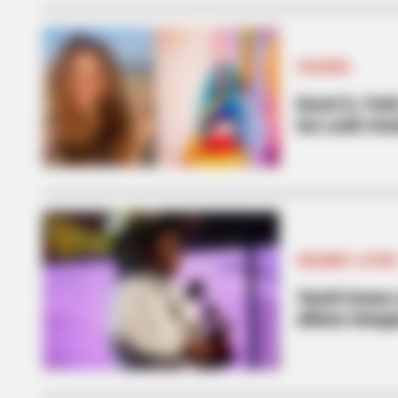
SHAKIRA
Karol G, Fei
los Latin G
GRAMMY LATIN
Yamil Arana 
último integ