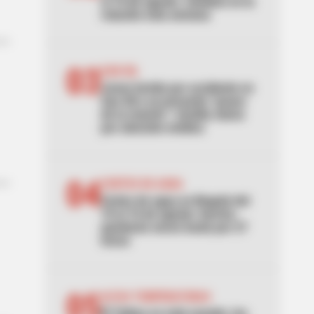
al 16 de agosto: cambios en la
rotación esta semana
03
SAN GIL
Joven herido por accidente en
San Gil y un presunto “paseo
de la muerte”: familia clama
por atención médica
04
CORTES DE AGUA
Cortes de agua en Bogotá del
10 al 16 de agosto: barrios
quedarán secos hasta por 27
horas
05
ALTAS TEMPERATURAS
El Tolima se está asando: los