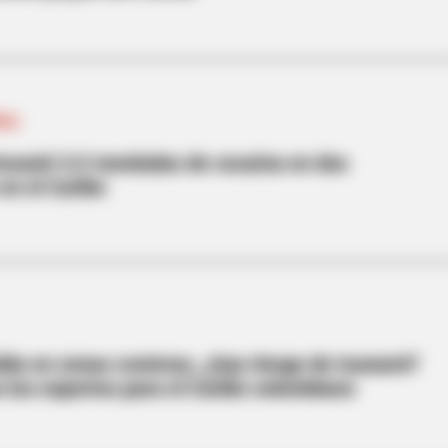
NAL
cautó 3,5 toneladas de cocaína en dos
en el Caribe
la en zonas costeras, ¿hay riesgo de tsunami?
n los expertos para el Caribe colombiano