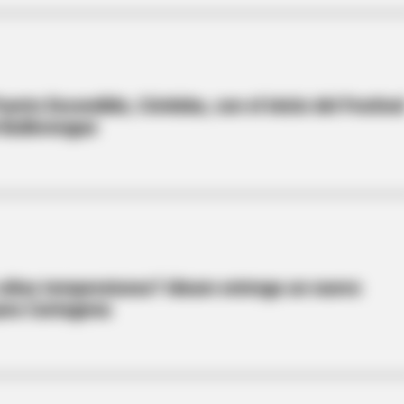
uerto Escondido, Córdoba, con el inicio del Festiva
 Bullerengue
 altas temperaturas? Ideam entrega un nuevo
para Cartagena