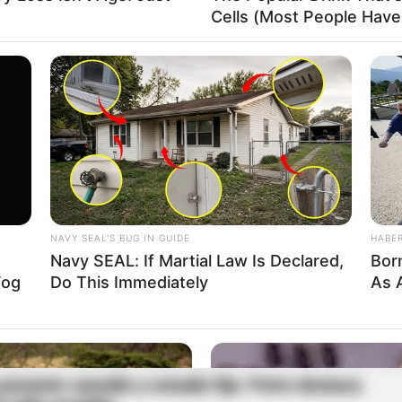
Cells (Most People Have 
stró 12 homicidios contra población LGBTIQ+ en
 el paseo a la playa: advierten de fuertes vientos y
 en el Caribe
NAVY SEAL'S BUG IN GUIDE
HABE
Navy SEAL: If Martial Law Is Declared,
Bor
Fog
Do This Immediately
As 
romete camello y estudio fijo: Petro destaca