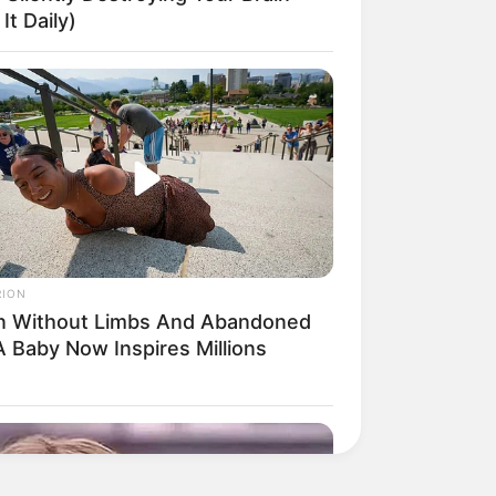
It Daily)
RION
n Without Limbs And Abandoned
A Baby Now Inspires Millions