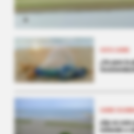
COSTA CARIBE
¿Va para la 
recomendaci
CARIBE COLOMB
¡Ojo en este
extiende a v