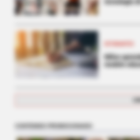
tecnología d
ESTUDIANTES
Niños apren
modelo educ
HABERION
Rare Elephant Birth—Then Nature
Shock
CA