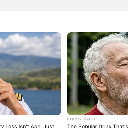
 ciclones: Bolívar refuerza preparación frente a
áticas
amentos del Caribe, en riesgo de incendios
Ideam lanzó alerta roja
MEMORY HEALTH
TIQ+
 Loss Isn't Age: Just
The Popular Drink That's