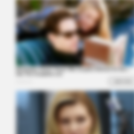
HABERION
6 Movie Moments That Were Almo
Too Hot To Show