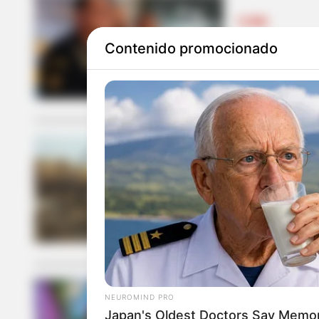
CLIMA
Contenido promocionado
Temporada de
alertas clim
IDEAM
Siete depart
forestales: 
NEUROMIND PRO
POBLACIÓN LGB
Japan's Oldest Doctors Say Memory