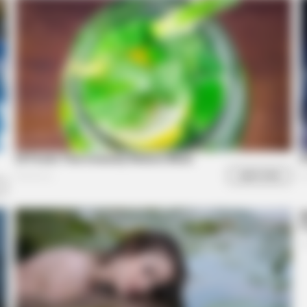
BUZZ DAY
RADA
st
Look Closer When You See Barron's
11 S
Girlfriend
With