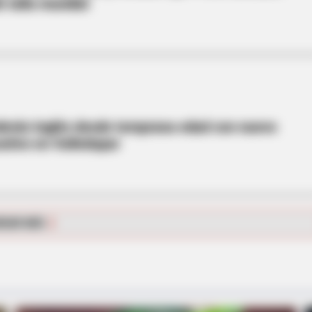
e talla mundial
derán inglés desde temprana edad con nuevo
ativo en Valledupar
HABERION
 Delivered A Second
Remember Honey Boo Boo
See Her Now
RGAR MÁS