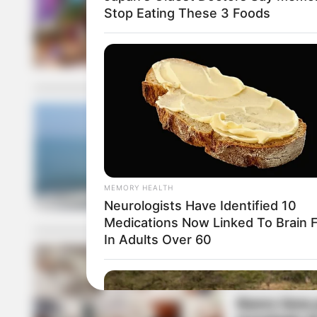
Stop Eating These 3 Foods
Bolívar regi
2025
DIMAR
Tocó aplazar
grandes olas
MEMORY HEALTH
Neurologists Have Identified 10
Medications Now Linked To Brain 
In Adults Over 60
SENA
Nuevo Sena p