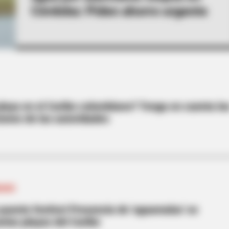
Córdoba: Piden ahorro urgente
playa en el Caribe colombiano? Tenga en cuenta la
ones de las autoridades
IANO
 puente festivo! Presencia de 'aguamalas' se
arias playas del Caribe