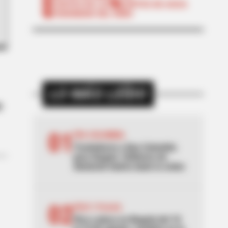
CORTES DE LUZ
CORTES DE AGUA
FENÓMENO DEL NIÑO
LO MÁS LEÍDO
s
01
EPA COLOMBIA
Trasladaron a Epa Colombia
para Ibagué: Gobierno de
Abelardo habría dado la orden
02
PICO Y PLACA
Pico y placa en Bogotá del 10