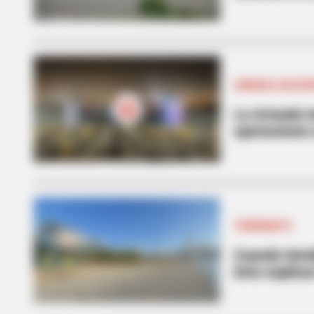
ARMADA NACIO
La Armada in
operaciones 
TERREMOTO
Cuando tiemb
Esto explica