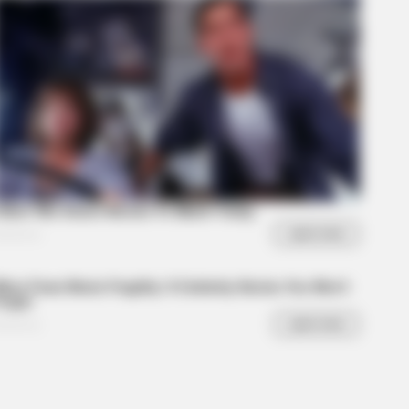
R MEDIA
tars Who Look Totally Different
 Natural Hair