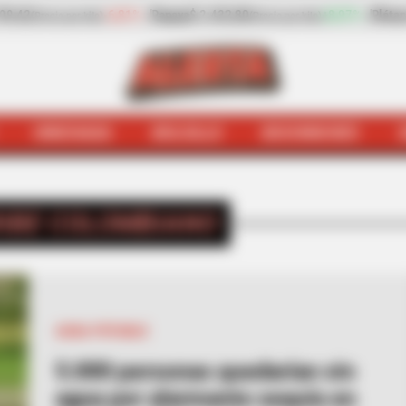
97%
Plátano hartón verde
$ 2.057,25
-4,09%
plátano hartón 
(Precio por kilo)
HINCHADA
BOLSILLO
BOCHINCHES
INICIO
Caribe colombiano
IBE COLOMBIANO
AGUA POTABLE
5.000 personas quedarían sin
agua por alarmante sequía en