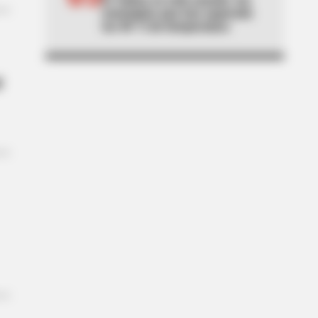
municipios que han superado
los 40 °C de temperatura
l