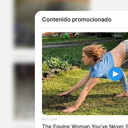
Contenido promocionado
ACCIDENTE DE 
Carro fantas
gravemente 
BUZZ DAY
The Equine Woman You've Never 