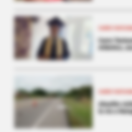
CARRO FANTAS
Carro 'fanta
Atlántico, u
BUZZ DAY
Remember Albert? You Better Sit
Him Today
CARRO FANTAS
Abuelito cic
la vía a Nat