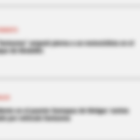
TRÁNSITO
antasma” amputó pierna a un motociclista en el
que de Medellín
IALES
dente en el puente Sumapaz de Melgar: turista
ado por vehículo fantasma