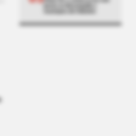
jueves en Barranquilla y
municipios del Atlántico
e