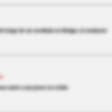
HABERION
HABE
t We
Oncologist: Stop Eating This Food — It
5 O
Feeds Cancer
Ord
ió luego de ser arrollado en Melgar, el conductor
MA
ma mató a una joven en Lérida