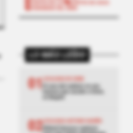
CORTES DE LUZ
CORTES DE AGUA
FENÓMENO DEL NIÑO
LO MÁS LEÍDO
a
01
LOCALIDAD DE USME
El caso del cadáver en una
hamaca que sacude a Usme,
en Bogotá
02
LOCALIDAD ANTONIO NARIÑO
[Video] Cámaras captaron