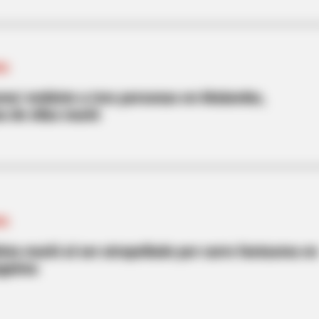
MA
sma' embiste a tres personas en Malambo,
na de ellas murió
MEMORY HEALTH
 Down Before You See
The Popular Drink That's
Cells (Most People Have 
MA
lista murió al ser atropellado por carro fantasma en
agaima