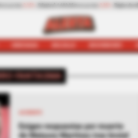
Pepino de rellenar
$ 2.932,20
-13,30%
Zanahoria
$ 1.709,42
(Precio por kilo)
(
HINCHADA
BOLSILLO
BOCHINCHES
INICIO
Carro fantasma
RO FANTASMA
ACCIDENTE
Exigen respuestas por muerte
de Matyury Martínez tras brutal