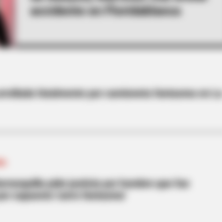
accidente en Floridablanca
 arrollada fatalmente por camioneta fantasma en L
MA
arranquilla pide justicia por hombre que fue
por supuesto 'carro fantasma'