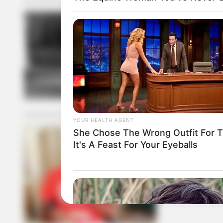
ACCIDENTE DE 
Un carro “fa
Medellín
YOUR HEALTH AGENT
She Chose The Wrong Outfit For T
It's A Feast For Your Eyeballs
CARTAGENA
Murió motoci
Lezo