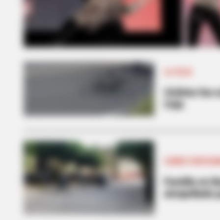
LA CEJA
Ciclista fue
Ceja
CARRO FANTAS
Familia en B
atropellado 