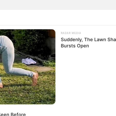
RADAR MEDIA
Suddenly, The Lawn Sha
Bursts Open
TRÁNSITO
ma sería el causante del accidente donde resultó
herido un cochero
Seen Before