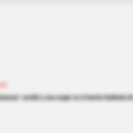
LÍN
ntasma” arrolló a una mujer en el barrio Robledo d