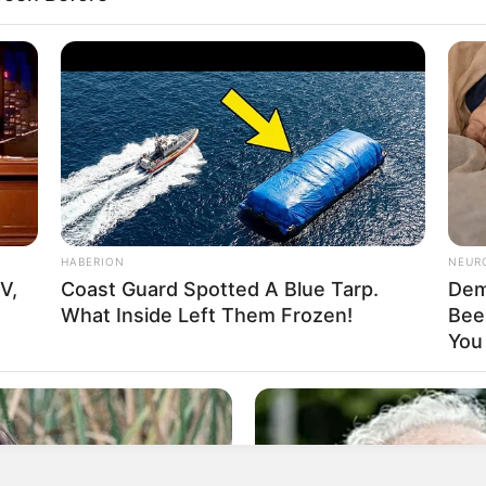
TRÁNSITO
ntasma” mató a un peatón en el occidente de
HABERION
NEUR
V,
Coast Guard Spotted A Blue Tarp.
Dem
What Inside Left Them Frozen!
Bee
You 
clista atropellado por carro 'fantasma' en Blas de