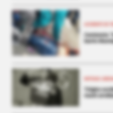
ACCIDENTE DE 
Camioneta “f
barrio Manri
NOTICIAS JUDIC
Trágico acci
murió arroll