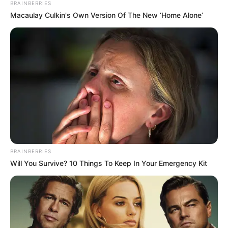
general tras la etapa 2
BRAINBERRIES
Macaulay Culkin's Own Version Of The New ‘Home Alone’
TOUR DE FRANCIA
Así quedaron los
colombianos en la general
del Tour de Francia 2024
tras la etapa 8
ALERTA PAISA
BRAINBERRIES
Nacional venció a Medellín
Will You Survive? 10 Things To Keep In Your Emergency Kit
en el clásico paisa de la
Liga Femenina
LIGA BETPLAY