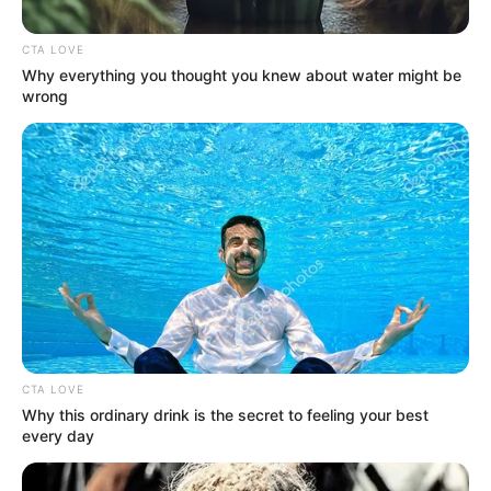
CTA LOVE
Why everything you thought you knew about water might be
wrong
SANTA FE
Alexis Zapata le da un triunfo de oro a
Santa Fe en Montevideo: eliminados
pero van a Sudamericana
SANTA FE
¿Qué necesitan
Millonarios y Santa Fe
para clasificar? Unos
CTA LOVE
ganar y otros un milagro
Why this ordinary drink is the secret to feeling your best
every day
INDEPENDIENTE SANTA FE