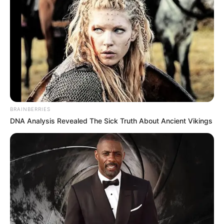
El 'León' se le impuso al
'Leopardo' en duelo de
felinos y se acercó a los 8
SISBÉN
¿Cómo saber si cambió su
clasificación en el Sisbén
BRAINBERRIES
2026? Link y paso a paso
DNA Analysis Revealed The Sick Truth About Ancient Vikings
FÚTBOL COLOMBIANO
Internacional de Bogotá, el
equipo sensación: esto es
lo que le falta para
asegurar silla en las
finales