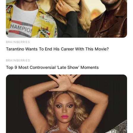
Así quedó la tabla de
clasificación de la Liga
Betplay
BRAINBERRIES
DEPORTES
Tarantino Wants To End His Career With This Movie?
Nacional le ganó a Boyacá
BRAINBERRIES
Chicó y aseguró su
clasificación a los
Top 9 Most Controversial 'Late Show' Moments
cuadrangulares
CLASIFICACIÓN
Etapa 3 Clásico RCN Banco
Agrario 2023: así quedó la
clasificación general