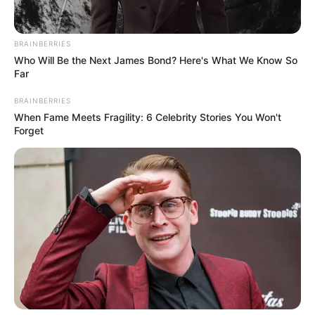
SELECCIÓN COLOMBIA
BRAINBERRIES
Who Will Be the Next James Bond? Here's What We Know So
Estos son los resultados
Far
que se deben dar para que
Colombia clasifique de
BRAINBERRIES
manera directa
When Fame Meets Fragility: 6 Celebrity Stories You Won't
Forget
INDEPENDIENTE MEDELLÍN
Ganó, goleó y gusto: El
Independiente Medellín
sueña con la clasificación
CLÁSICO RCN
Clásico RCN 2024: así
quedó la clasificación