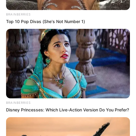
CARGAR MÁS
BRAINBERRIES
Top 10 Pop Divas (She's Not Number 1)
TEMAS DESTACADOS
EMERGENCIAS POR LLUVIAS
FUERTES LLUVIAS
VIA AL LLANO
LIGA BETPLAY
METRO DE MEDELLÍN
CORTES DE LUZ
CORTES DE AGUA
FENÓMENO DEL NIÑO
BRAINBERRIES
Disney Princesses: Which Live-Action Version Do You Prefer?