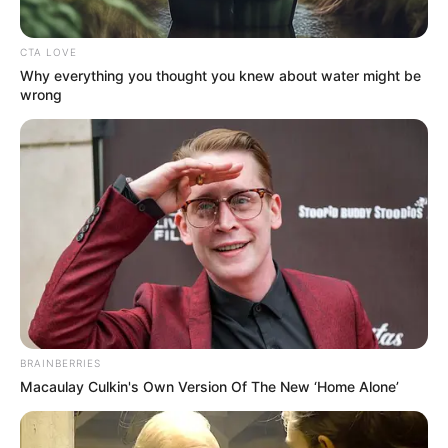
CTA LOVE
Why everything you thought you knew about water might be
wrong
BRAINBERRIES
Macaulay Culkin's Own Version Of The New ‘Home Alone’