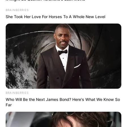
Millonarios y Santa Fe
BRAINBERRIES
arrancan con pie
She Took Her Love For Horses To A Whole New Level
izquierdo: balance de los
equipos bogotanos en la
primera fecha de la Liga
FICHAJES DEL FÚTBOL
COLOMBIANO
Fichajes y movimientos
del FPC para el segundo
semestre de 2026: altas y
bajas para la Liga Betplay
BRAINBERRIES
Who Will Be the Next James Bond? Here's What We Know So
LIGA BETPLAY
Far
Regresa la liga
colombiana: así se jugará
la primera fecha de la Liga