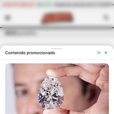
ote de carne de res
$ 23.158,40
-2,15%
Cilantro
$ 4.692,05
CANASTA FAMILIAR
(Precio por kilo)
(P
INICIO
Liga BetPlay
Contenido promocionado
ÚLTIMAS NOTICIAS
DE
LIGA BETPLAY