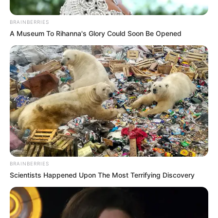
BRAINBERRIES
A Museum To Rihanna's Glory Could Soon Be Opened
MENORES DE EDAD
Investigan presunto caso de maltrato
infantil: dos niños eran dejados en una
ventana como castigo en Santa Rosa
SAHAGÚN
Tomás Oviedo, el abogado
más longevo de Colombia,
BRAINBERRIES
falleció en Sahagún,
Scientists Happened Upon The Most Terrifying Discovery
Córdoba
COMISARÍA DE FAMILIA