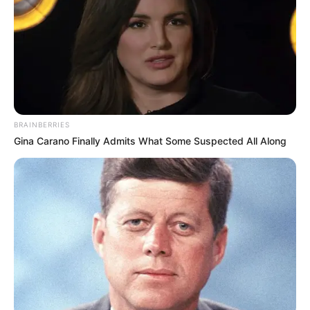
Sin salir de su barrio: el
cronograma de atención
gratuita de la Comisaría
Móvil de Cartagena en
julio
NOTICIAS MEDELLÍN
BRAINBERRIES
Gina Carano Finally Admits What Some Suspected All Along
Fico abrió nueva comisaría
24 horas en el sur de
Medellín: atenderá
violencia familiar y
protegerá a menores
POLICÍA METROPOLITANA
DEL VALLE DE ABURRÁ
Caso en La Francia,
Medellín: así fue el