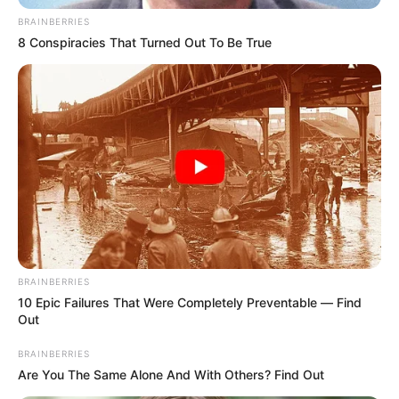
operativo para poner a
BRAINBERRIES
salvo a niña que estaba
8 Conspiracies That Turned Out To Be True
sola en una vivienda
LOCALIDAD DE USME
Usme estrenó Comisaría
de Familia: se acabaron
las excusas para
denunciar
COMISARÍA DE FAMILIA
BRAINBERRIES
¡Sin excusas para
10 Epic Failures That Were Completely Preventable — Find
denunciar! Comisaría de
Out
Familia Móvil recorre
Cartagena, conoce la
BRAINBERRIES
agenda
Are You The Same Alone And With Others? Find Out