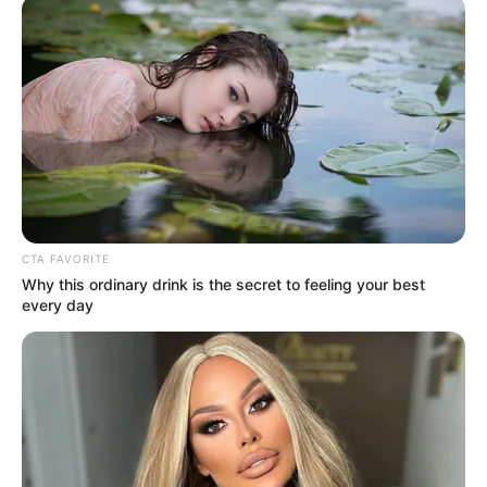
ATLÁNTICO
Comisarías de Familia en
el Atlántico se están
cayendo a pedazos
CTA FAVORITE
Why this ordinary drink is the secret to feeling your best
every day
CARGAR MÁS