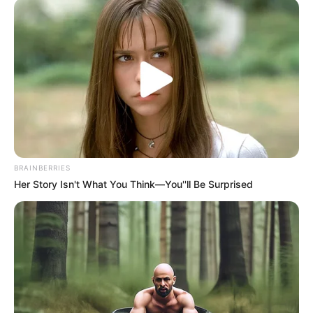
COMISARÍA DE FAMILIA
Alcaldesa de Santa Isabel
rompe el silencio sobre
denuncia por presunto
abuso contra menor
MARGARITA, BOLÍVAR
Suspenden a profesor por
BRAINBERRIES
presunto maltrato físico y
Her Story Isn't What You Think—You''ll Be Surprised
psicológico a niño de 9
años
MARIQUITA
Menor fue sorprendido
con revólver dentro de