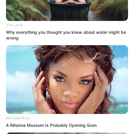
colegio en Mariquita
CTA LOVE
COMISARÍA DE FAMILIA
Why everything you thought you knew about water might be
wrong
Revelan servicio gratuito
que protege a inquilinos:
propietarios ya no podrán
incumplirles
VÍCTIMAS
'En veremos' continua
atención a víctimas de
violencia tras pésimo
estado de comisarías en
Atlántico
BRAINBERRIES
A Rihanna Museum Is Probably Opening Soon