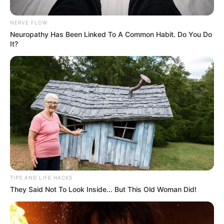
NERVE FLOW
Neuropathy Has Been Linked To A Common Habit. Do You Do
It?
POLÉMICA
Armó parranda en cárcel de Itagüí y
fue trasladado a Palmira por "buen
comportamiento": denuncian
corrupción con alias "Pocho"
NOTICIAS MEDELLÍN
Amenazan a concejal del
Pacto Histórico con
TIPS AND LIFE HACKS
supuesto grupo
They Said Not To Look Inside... But This Old Woman Did!
paramilitar en Medellín