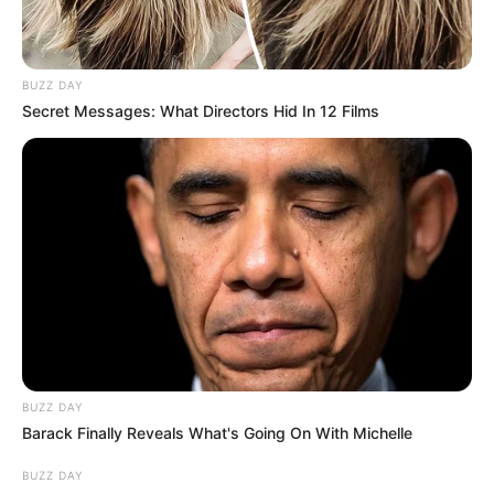
TEMAS DESTACADOS
EMERGENCIAS POR LLUVIAS
BUZZ DAY
FUERTES LLUVIAS
VIA AL LLANO
Secret Messages: What Directors Hid In 12 Films
LIGA BETPLAY
METRO DE MEDELLÍN
CORTES DE LUZ
CORTES DE AGUA
FENÓMENO DEL NIÑO
BUZZ DAY
Barack Finally Reveals What's Going On With Michelle
BUZZ DAY