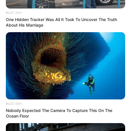
comportamiento violento,
difamación y
BUZZ DAY
hostigamiento
One Hidden Tracker Was All It Took To Uncover The Truth
About His Marriage
MEDELLÍN
Concejal de Medellín
denunció a 'Mr. Stiven' por
disparar y perseguir a un
motero en Las Palmas
DANIEL QUINTERO CALLE
Juez da cinco días a
Daniel Quintero para
BUZZ DAY
retractarse por
Nobody Expected The Camera To Capture This On The
acusaciones en contra del
Ocean Floor
presidente del Concejo de
Medellín