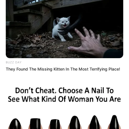
CONCEJAL DE MEDELLÍN
Conductor del concejal
“Gury” Rodríguez mató a
un fletero en una reunión
política en Medellín
ESCÁNDALO
BUZZ DAY
They Found The Missing Kitten In The Most Terrifying Place!
Escándalo en Medellín: En
medio de una fiesta
escapó peligroso
guerrillero de la cárcel de
Itagüí, Antioquia