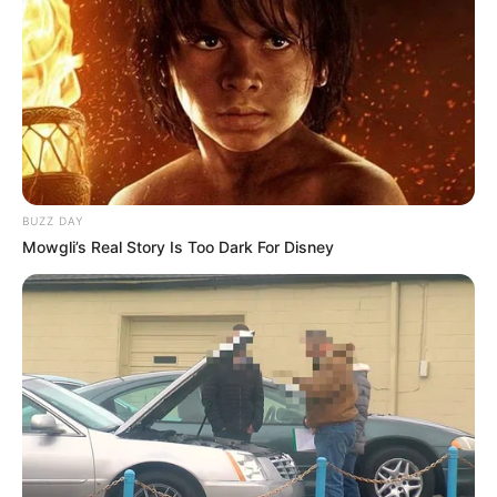
CÁRCEL EL PEDREGAL
Denuncian cartel de
corrupción gourmet con
comidas de la cárcel del
Pedregal
CONCEJO DE MEDELLÍN
BUZZ DAY
Concejales de Medellín
Mowgli’s Real Story Is Too Dark For Disney
preparan reunión clave:
temen por su seguridad y
la de sus familias
IVÁN CEPEDA
Iván Cepeda tomará
acciones legales contra
concejal 'El Gury' de
Medellín por