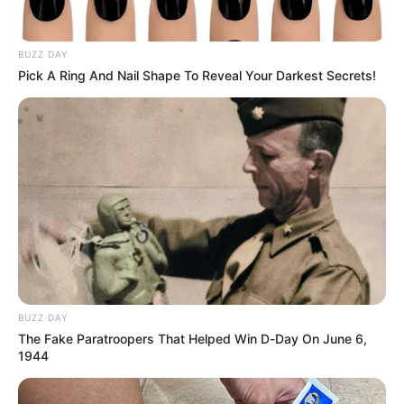
BUZZ DAY
Pick A Ring And Nail Shape To Reveal Your Darkest Secrets!
CONCEJAL DE MEDELLÍN
Concejo de Medellín
aprueba presupuesto para
el 2026 por $12.06
billones
CONCEJO DE MEDELLÍN
Concejal de Medellín
declarará ante la Corte
Suprema en proceso
BUZZ DAY
contra senadora Isabel
The Fake Paratroopers That Helped Win D-Day On June 6,
Zuleta por el 'Tarimazo'
1944