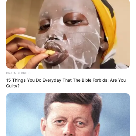
Santa Fe mató al tigre y se
asustó con el cuero:
empate en El Campín
contra Corinthians
DUMEK TURBAY
El plan de Dumek para
prevenir tragedias en
Cartagena por el partido
BRAINBERRIES
de Copa Libertadores
15 Things You Do Everyday That The Bible Forbids: Are You
Guilty?
CIERRES VIALES EN
CARTAGENA
Confirman cierres viales
en Cartagena para este
jueves 7 mayo de 2026:
las vías afectadas