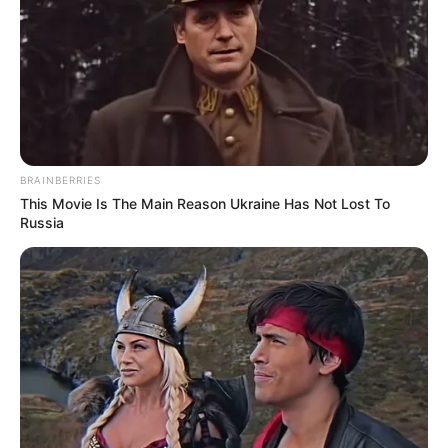
SANTA FE
Santa Fe sufrió pero ganó
en Copa Libertadores:
volvió a aparecer
Rodallega
FICO GUTIÉRREZ
BRAINBERRIES
This Movie Is The Main Reason Ukraine Has Not Lost To
Fico anunció sanciones
Russia
contra hinchas del DIM y
advirtió medidas contra
Raúl Giraldo
DEPORTIVO INDEPENDIENTE
MEDELLÍN
El Atanasio, en llamas:
cancelado partido de
Libertadores por protesta