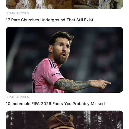
BRAINBERRIES
17 Rare Churches Underground That Still Exist
SANTA FE
Alexis Zapata le da un triunfo de oro a
Santa Fe en Montevideo: eliminados
pero van a Sudamericana
OPERATIVOS DE LA POLICÍA
En Cartagena, más de 900
policías custodiarán
BRAINBERRIES
partidos de Copa
10 Incredible FIFA 2026 Facts You Probably Missed
Libertadores y la semifinal
del Torneo BetPlay-I 2026