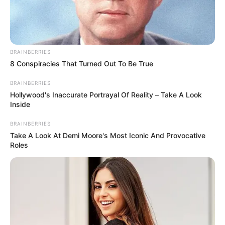
COPA LIBERTADORES
Papelón de Santa Fe en la
BRAINBERRIES
Copa Libertadores: ya es
8 Conspiracies That Turned Out To Be True
último de su grupo y ni
para Sudamericana le
BRAINBERRIES
alcanzaría
Hollywood's Inaccurate Portrayal Of Reality – Take A Look
Inside
JUNIOR DE BARRANQUILLA
BRAINBERRIES
Take A Look At Demi Moore's Most Iconic And Provocative
¿Compañeros no se
Roles
aguantan a Jermein Peña?
Señalan al defensor de
Junior por nueva
expulsión
JUNIOR DE BARRANQUILLA