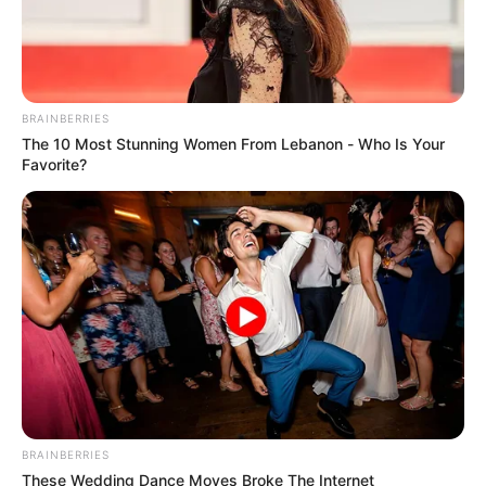
El tiburón no levanta en
Copa Libertadores
BRAINBERRIES
The 10 Most Stunning Women From Lebanon - Who Is Your
CARGAR MÁS
Favorite?
TEMAS DESTACADOS
EMERGENCIAS POR LLUVIAS
FUERTES LLUVIAS
VIA AL LLANO
LIGA BETPLAY
METRO DE MEDELLÍN
CORTES DE LUZ
CORTES DE AGUA
FENÓMENO DEL NIÑO
BRAINBERRIES
These Wedding Dance Moves Broke The Internet