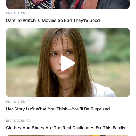
de hinchas del DIM
BRAINBERRIES
Dare To Watch: 6 Movies So Bad They're Good
INDEPENDIENTE SANTA FE
Desadaptado hincha de
Santa Fe olvidó sus raíces
y le podría chantar sanción
al equipo por racismo
JUNIOR DE BARRANQUILLA
No habrá más riñas en el
Jaime Morón: doblan
uniformados para la
BRAINBERRIES
seguridad del partido
Her Story Isn't What You Think—You''ll Be Surprised
Junior vs Cerro
BRAINBERRIES
Clothes And Shoes Are The Real Challenges For This Family!
INDEPENDIENTE SANTA FE