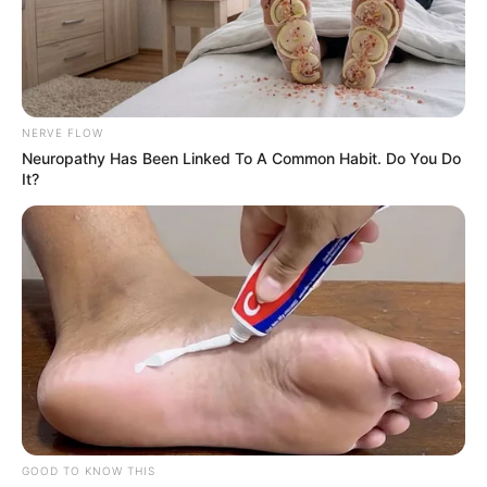
DAYSURIS VÁSQUEZ
Samuel Santander
Lopsierra afirmó no
conocer a Nicolás Petro:
NERVE FLOW
Day Vásquez opina lo
Neuropathy Has Been Linked To A Common Habit. Do You Do
contrario
It?
DAYSURIS VÁSQUEZ
Abogado de Day Vásquez
solicitó agencia especial
tras petición de abogado
de Petro de revocar
principio de oportunidad
BARRANQUILLA
GOOD TO KNOW THIS
Información de celulares