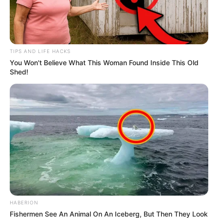
NICOLÁS PETRO
Aplazan audiencia
TIPS AND LIFE HACKS
relacionada con el
You Won't Believe What This Woman Found Inside This Old
principio de oportunidad
Shed!
de Day Vásquez, el 15 de
diciembre será retomada
NICOLÁS PETRO
Nicolás Petro le propuso
un acuerdo de
confidencialidad a Day
Vásquez en 2022
NOTICIAS ATLÁNTICO
HABERION
Fishermen See An Animal On An Iceberg, But Then They Look