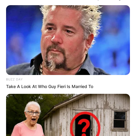
Nicolás Petro planeaba
fugarse del país:
"Negociar con ella o irnos
del país"
ATLÁNTICO
Caso Nicolás Petro: juez
acepta incluir movimientos
financieros, migratorios y
reportes de Datacrédito
como pruebas
BUZZ DAY
Take A Look At Who Guy Fieri Is Married To
NICOLÁS PETRO
En el juicio, la defensa de
Nicolás Petro podrá usar
documentos y
declaraciones que Day
Vásquez entregó a medios