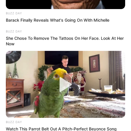
BUZZ DAY
NICOLÁS PETRO
Barack Finally Reveals What's Going On With Michelle
Defensa de Nicolás Petro asegura
BUZZ DAY
tener pruebas de tráfico de influencias
She Chose To Remove The Tattoos On Her Face. Look At Her
contra Daysuris Vásquez
Now
DAYSURIS VÁSQUEZ
Abogado de Nicolás Petro
llamó incompetente al juez
de la audiencia de
principio de oportunidad
de Day Vásquez
NICOLÁS PETRO
BUZZ DAY
Fiscalía asegura que
Watch This Parrot Belt Out A Pitch-Perfect Beyonce Song