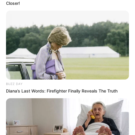
Defensa de Day Vásquez
Closer!
aportará nuevos medios
probatorios contra Nicolás
Petro
ABOGADO
Abogado de Nicolás Petro
denuncia que fiscal
Laborde canceló
inspección judicial a su
despacho
BUZZ DAY
Diana’s Last Words: Firefighter Finally Reveals The Truth
GUSTAVO PETRO
Rifirrafe entre Gustavo
Petro y Day Vásquez puso
en evidencia reunión
sobre fondos de campaña