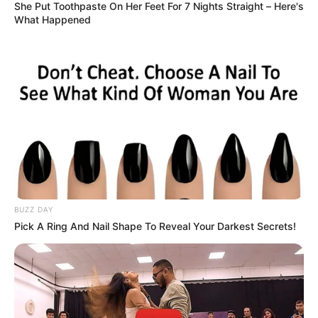
She Put Toothpaste On Her Feet For 7 Nights Straight – Here's
de Nicolás Petro, Ojeda y
What Happened
Vásquez fueron admitidas
como pruebas por juez del
caso
CARGAR MÁS
TEMAS DESTACADOS
BUZZ DAY
EMERGENCIAS POR LLUVIAS
Pick A Ring And Nail Shape To Reveal Your Darkest Secrets!
FUERTES LLUVIAS
VIA AL LLANO
LIGA BETPLAY
METRO DE MEDELLÍN
CORTES DE LUZ
CORTES DE AGUA
FENÓMENO DEL NIÑO