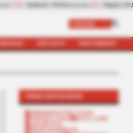
2.432,80
+8,97%
Plátano hartón verde
$ 2.057,25
(Precio por kilo)
(Precio por kil
Colombia
SERVICIOS
QUÉ SUSTO
VIVIR SABROSO
TEMAS DESTACADOS
EMERGENCIAS POR LLUVIAS
FUERTES LLUVIAS
VIA AL LLANO
LIGA BETPLAY
METRO DE MEDELLÍN