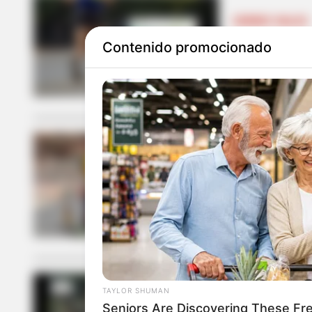
CIERRES VIALES
Contenido promocionado
Domingo con 
runners se t
NOTICIAS NORT
Norte de San
Parasuramer
TAYLOR SHUMAN
BALONCESTO
Seniors Are Discovering These Fr