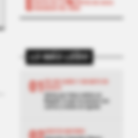
CORTES DE LUZ
CORTES DE AGUA
FENÓMENO DEL NIÑO
LO MÁS LEÍDO
01
DÍA SIN CARRO Y SIN MOTO EN
BOGOTÁ
Alerta por falsa noticia en
Bogotá: lo que no pasará con
carros y motos en agosto
02
ADULTOS MAYORES