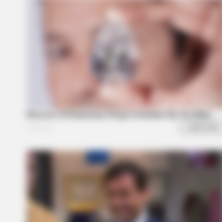
HABERION
5 Of The Rarest Human Mutations
Order
HABERION