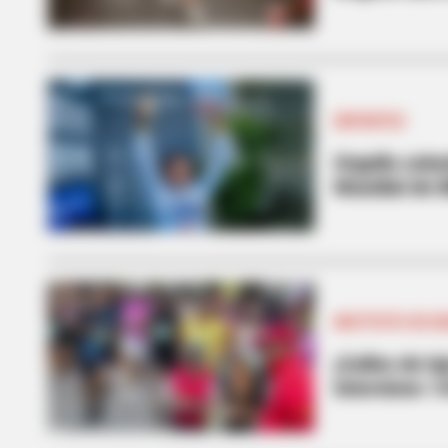
DEPORTES
Orgullo colo
Mundial de
INSTITUTO DE 
¡Calles de l
interviene 1