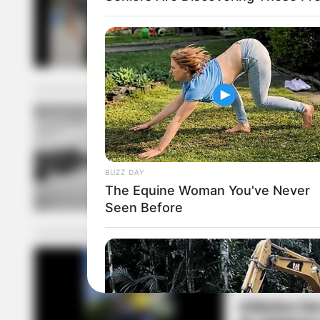
Doble orgull
convocadas 
CICLISMO
Ciclismo col
BUZZ DAY
The Equine Woman You've Never
Seen Before
ATLÁNTICO
Atlántico hi