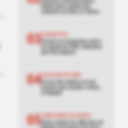
Atención Colombia Mayor:
alistan gran cambio que
acabaría con filas en cobros
03
CORABASTOS
Precios en Corabastos este 6
de agosto de 2026: alimentos
que más bajaron
04
LOCALIDAD DE USME
El caso del cadáver en una
hamaca que sacude a Usme,
en Bogotá
05
CUMPLEAÑOS DE BOGOTÁ
Galán celebró los 488 años de
Bogotá con balance de cinco