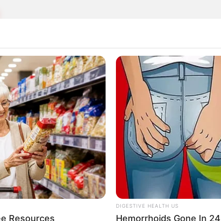
cierres viales por carrera atlética en Bogotá: los
oman la ciudad
E DE SANTANDER
tander aporta 3 deportistas para Colombia en los
icanos Valledupar 2026
DIGESTIVE HEALTH US
ee Resources
Hemorrhoids Gone In 24