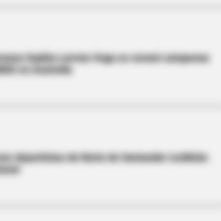
reana Sophia Larrota Vega se coronó campeona
BMX en Australia
es deportistas de Norte de Santander recibirán
ional