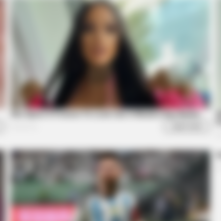
HABERION
BUZZ 
 By
Oncologist: Stop Eating This Food — It
Dem
Feeds Cancer
Thi
NEURO SHARP