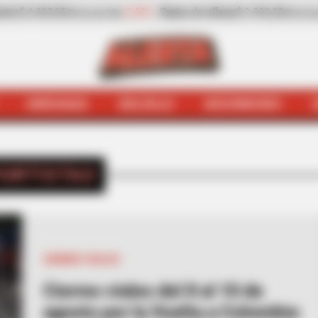
-13,30%
Zanahoria
$ 1.709,42
-6,81%
Papaya
$ 
recio por kilo)
(Precio por kilo)
HINCHADA
BOLSILLO
BOCHINCHES
INICIO
Deportistas
ORTISTAS
CIERRES VIALES
Cierres viales del 8 al 10 de
agosto por la Vuelta a Colombia: