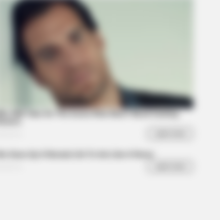
DAY
entia Begins When A Person Says
s Sentence!