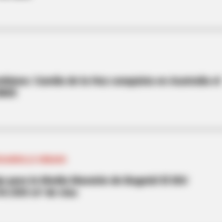
mbiano: Camila de la Hoz conquista en Australia el
 BMX
DESARROLLO URBANO
ujo para la Media Maratón de Bogotá! El IDU
44.000 m² de vías