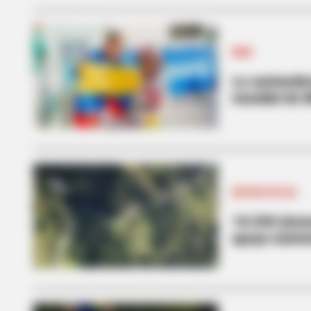
BMX
La santande
mundial de 
DEPORTISTAS
18.000 jóven
apoyo nutric