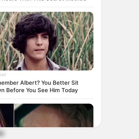
o
DAY
ember Albert? You Better Sit
n Before You See Him Today
no