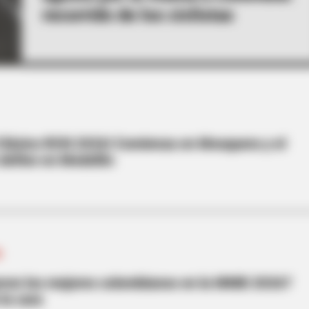
recorrido de los ciclistas
 Clásico RCN 2026! Comienza en Mosquera y el
define en Medellín
N
eron los mejores colombianos en la MMB 2026?
la cara