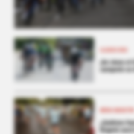
CLÁSICO RCN
¡Se viene el
campeón se 
MEDIA MARATÓ
¿Quiénes fu
Bogotá sacó 