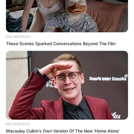
Resultado de la Lotería de
Cundinamarca HOY jueves
27 de julio; todos los
números ganadores
BRAINBERRIES
These Scenes Sparked Conversations Beyond The Film
CUNDINAMARCA
Jorge Rey anuncia obras
en Ubaté: el Patinódromo
tendrá graderías y parque
biosaludable
VIOTÁ, CUNDINAMARCA
Viotá estrena Centro
Regional de Atención a
Víctimas para beneficiar a
BRAINBERRIES
18 municipios
Macaulay Culkin's Own Version Of The New ‘Home Alone’