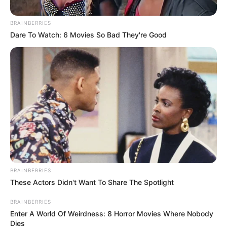
BRAINBERRIES
Dare To Watch: 6 Movies So Bad They're Good
CUNDINAMARCA
Salvavidas para el campo en
Cundinamarca: así blindarán las
cosechas de sequías
CUNDINAMARCA
Obras en el Guavio,
Sumapaz y Tequendama:
BRAINBERRIES
Rey anunció intervención
These Actors Didn't Want To Share The Spotlight
en 256 km de vías
BRAINBERRIES
Enter A World Of Weirdness: 8 Horror Movies Where Nobody
CUNDINAMARCA
Dies