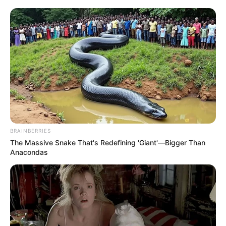
primeras aulas
ambientales forestales de
la CAR Cundinamarca
HOSPITAL
Cundinamarca construirá
su segundo hospital
regional: municipios del
norte tendrán 72 servicios
BRAINBERRIES
PICO Y PLACA
The Massive Snake That's Redefining 'Giant'—Bigger Than
Anacondas
¡Conductores, a coger
TransMilenio! Movilidad
contempla extender el
Pico y Placa en Bogotá
LOTERÍA DE CUNDINAMARCA