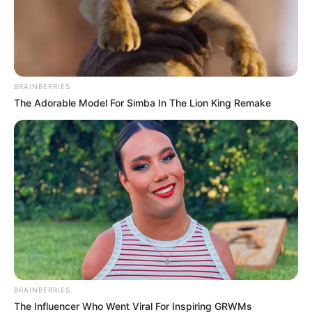
FENÓMENO DEL NIÑO
Cundinamarca pide ayuda
a comunidades tras lluvias
BRAINBERRIES
en 10 municipios del
The Adorable Model For Simba In The Lion King Remake
departamento
REGIOTRAM DE OCCIDENTE
Arrancó obra del nuevo
puente del Regiotram de
Occidente: pasará sobre el
río Bogotá
CAR CUNDINAMARCA
BRAINBERRIES
15 municipios recibirán las
The Influencer Who Went Viral For Inspiring GRWMs