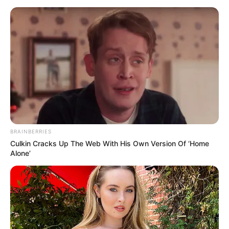
CARGAR MÁS
TEMAS DESTACADOS
EMERGENCIAS POR LLUVIAS
FUERTES LLUVIAS
VIA AL LLANO
LIGA BETPLAY
METRO DE MEDELLÍN
BRAINBERRIES
CORTES DE LUZ
CORTES DE AGUA
Culkin Cracks Up The Web With His Own Version Of ‘Home
FENÓMENO DEL NIÑO
Alone’