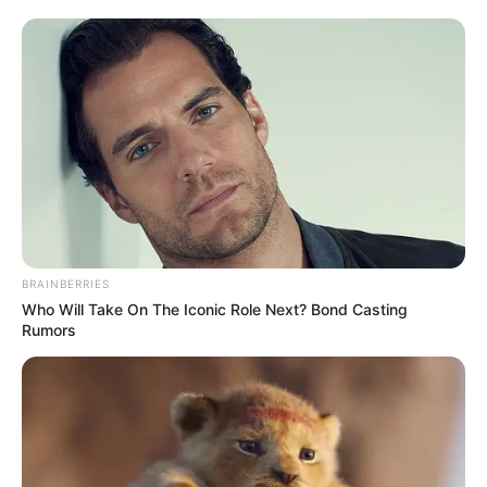
Falsa alarma: descartan
explosivos en cilindro
abandonado en zona rural
de Cundinamarca
LOTERÍA DE CUNDINAMARCA
Números ganadores de la
Lotería de Cundinamarca
este lunes; revise si
agosto le trajo vientos de
BRAINBERRIES
fortuna
Who Will Take On The Iconic Role Next? Bond Casting
Rumors
SOACHA
Atención Soacha y Sibaté:
voraz incendio en El
Charquito consumió cuatro
empresas