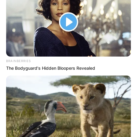
Hinchas del Pasto se
metieron a la cancha y
atacaron a jugadores del
Tolima tras el partido en el
Libertad
DEPORTES TOLIMA
BRAINBERRIES
Tolima acabó con el sueño
The Bodyguard's Hidden Bloopers Revealed
del Pasto y sueña con
quitarle la final a Nacional
DEPORTES TOLIMA
Celebra el indio pijao:
Tolima le ganó al Pasto en
Ibagué