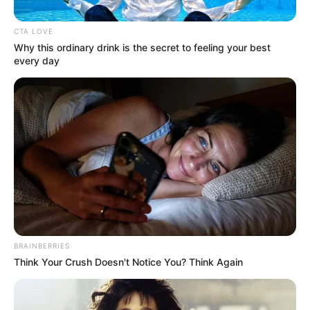
CTA LOVE
Why this ordinary drink is the secret to feeling your best
every day
MILLONARIOS
Jugó en el Real Madrid, estuvo en el
8-0 contra Millonarios y sería refuerzo
del Deportivo Pasto
FICHAJES MILLONARIOS
Millonarios contrató al
goleador del fútbol
colombiano: tiene pasado
BRAINBERRIES
en Santa Fe
Think Your Crush Doesn't Notice You? Think Again
HINCHAS