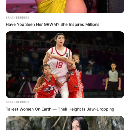
DEPORTES
BRAINBERRIES
Luto en el fútbol
Have You Seen Her GRWM? She Inspires Millions
colombiano por el
fallecimiento de Víctor
Manuel Zapata
SANTA FE
Santa Fe no puede 'rugir'
en casa: Pasto le remontó
y lo elimina de
cuadrangulares
BRAINBERRIES
BUCARAMANGA
Tallest Women On Earth — Their Height Is Jaw-Dropping
Atlético Bucaramanga
igualó 0-0 ante Deportivo
Pasto y se clasificó a las