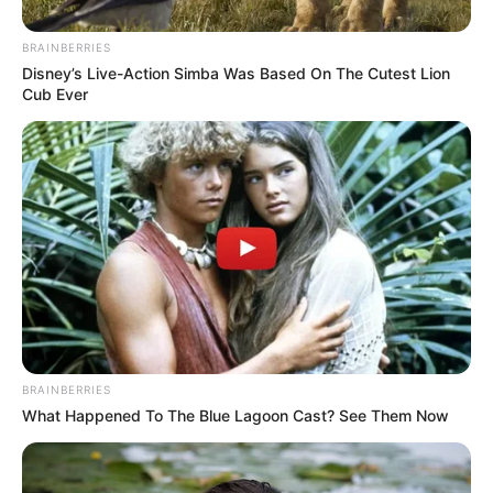
BRAINBERRIES
DEPORTES TOLIMA
Disney’s Live-Action Simba Was Based On The Cutest Lion
Cub Ever
Barras visitantes sí podrán
entrar al partido Tolima vs.
Pasto: Alcaldía de Ibagué
confirma las medidas de
seguridad
INDEPENDIENTE SANTA FE
Santa Fe se trajo tres
puntos de Pasto y sigue
soñando con la
clasificación: victoria de 1-
2
BRAINBERRIES
What Happened To The Blue Lagoon Cast? See Them Now
PELEA DE HINCHAS