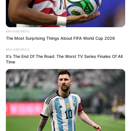
BRAINBERRIES
SAN VICENTE DEL CAGUÁN
The Most Surprising Things About FIFA World Cup 2026
Entre disturbios y cambuches
BRAINBERRIES
incendiados así terminó desalojo de
It's The End Of The Road: The Worst TV Series Finales Of All
cerca de 2.000 familias en Caquetá
Time
BELLO, ANTIOQUIA
Polémico operativo en
Bello: desalojaron familias
y tumbaron cuatro
viviendas
LOCALIDAD DE BOSA