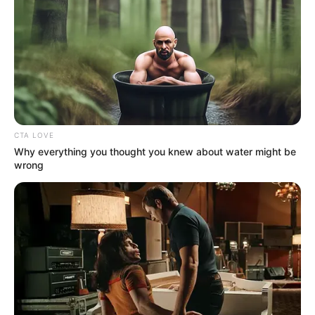
salieron del predio La
Rochela en Puerto
Libertador
ARRIENDO
Desalojo sin excusas: ley
refuerza derecho de los
CTA LOVE
propietarios
Why everything you thought you knew about water might be
wrong
DESALOJO
Orden de desalojo pone en
riesgo a abuelos en La
Calera: ¿a dónde irán?