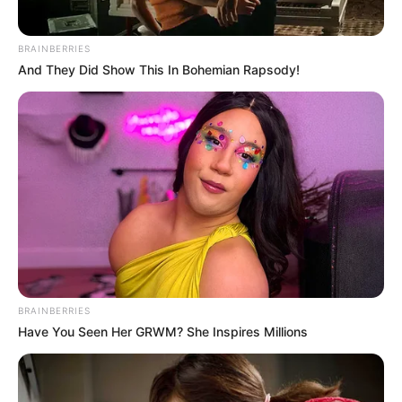
LA CALERA,
CUNDINAMARCA
BRAINBERRIES
Buscan desalojar a pareja
And They Did Show This In Bohemian Rapsody!
de abuelos de la casa que
habitan hace más de
medio siglo, en La Calera
APARTAMENTO
Nuevo decreto permitiría a
la Policía sacar vecinos
problemáticos de
conjuntos
BRAINBERRIES
SECRETARÍA DE GOBIERNO
Have You Seen Her GRWM? She Inspires Millions
Incautan reguero de
armas en San Victorino:
siguen recuperando