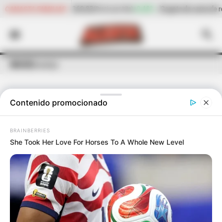
+0,48%
Cogote de carne de res
$ 23.158,40
-2,15%
Cilan
CANASTA FAMILIAR
ilo)
(Precio por kilo)
INICIO
Desalojo
Contenido promocionado
ÚLTIMAS NOTICIAS
DE
DESALOJO
BRAINBERRIES
She Took Her Love For Horses To A Whole New Level