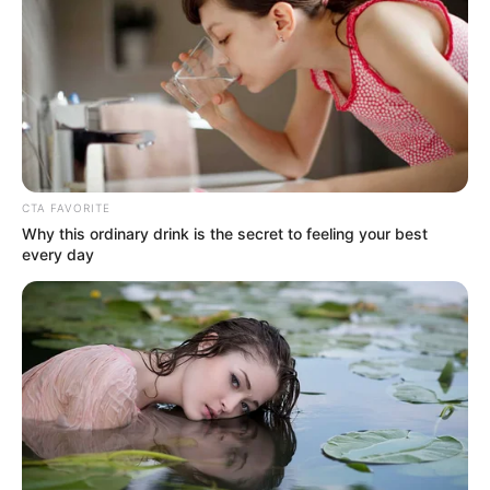
espacio público
CARGAR MÁS
TEMAS DESTACADOS
CTA FAVORITE
Why this ordinary drink is the secret to feeling your best
every day
EMERGENCIAS POR LLUVIAS
FUERTES LLUVIAS
VIA AL LLANO
LIGA BETPLAY
METRO DE MEDELLÍN
CORTES DE LUZ
CORTES DE AGUA
FENÓMENO DEL NIÑO