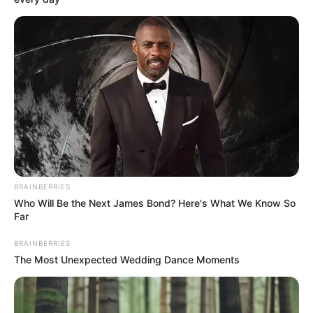
ARMENIA
48 vendedores informales
de Armenia entregaron
lote invadido y se volcaron
a la legalidad
MONTERÍA
Cerca de 900 familias
BRAINBERRIES
fueron desalojadas de un
Who Will Be the Next James Bond? Here's What We Know So
humedal en Montería,
Far
Córdoba
BRAINBERRIES
The Most Unexpected Wedding Dance Moments
CÓRDOBA
Se acabó la invasión en
Córdoba: 700 familias