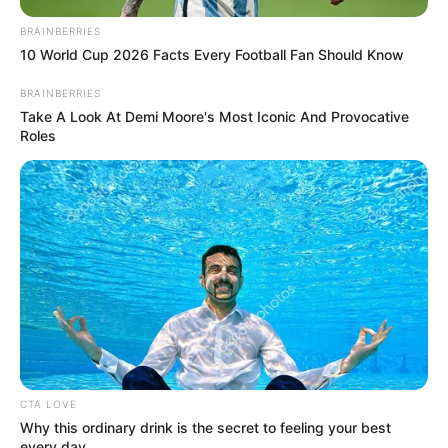
Se frenó el desalojo en El
BRAINBERRIES
Remanso: familias de
10 World Cup 2026 Facts Every Football Fan Should Know
Bosa respiran tranquilas
BRAINBERRIES
Take A Look At Demi Moore's Most Iconic And Provocative
Roles
LOCALIDAD DE BOSA
¡Drama en Bosa!
Denuncian desalojo de 98
familias con fuerte
presencia de la UNDMO
LOCALIDAD DE BOSA
Primicia en Bosa: el 6 de
mayo se cumple el
desalojo en El Remanso I
CTA LOVE
tras contundente fallo
Why this ordinary drink is the secret to feeling your best
judicial
every day