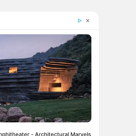
hitheater - Architectural Marvels