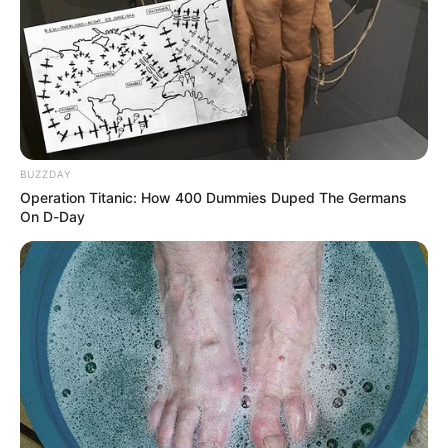
BUZZDAY
Operation Titanic: How 400 Dummies Duped The Germans
On D-Day