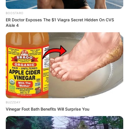
BOOSTARO
ER Doctor Exposes The $1 Viagra Secret Hidden On CVS
Aisle 4
APREHENSIÓN
Menor de edad es señalada de planear
el homicidio de un líder comunitario en
Antioquia
DOBLE HOMICIDIO
Violencia en el Oriente:
BUZZDAY
dos homicidios en menos
Vinegar Foot Bath Benefits Will Surprise You
de seis horas en Marinilla
y El Carmen de Viboral