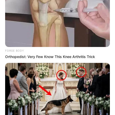
INDEPAZ
Masacre #69 sacude a
Antioquia: Indepaz
rechaza el asesinato de
tres personas, incluido un
líder juvenil
FORGE BODY
Orthopedist: Very Few Know This Knee Arthritis Trick
EL CARMEN DE VIBORAL -
ANTIOQUIA
Gobernador solicita a
comisiones especiales de
la DIJIN y SIJIN ubicar a
los perpetradores del
triple homicidio en
Antioquia