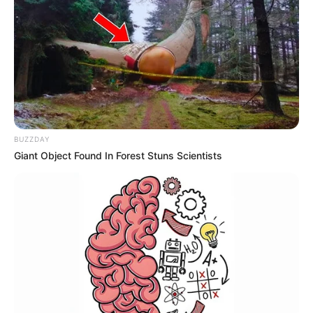
CARMEN DE VIBORAL -
ANTIOQUIA
Activan protocolos por
presunto abuso en
academia de baile en El
Carmen de Viboral,
Antioquia
BUZZDAY
Giant Object Found In Forest Stuns Scientists
EL CARMEN DE VIBORAL -
ANTIOQUIA
Caso turista mexicana:
Revelan detalles de su
muerte en un jacuzzi de El
Carmen de Viboral
EL CARMEN DE VIBORAL -
ANTIOQUIA