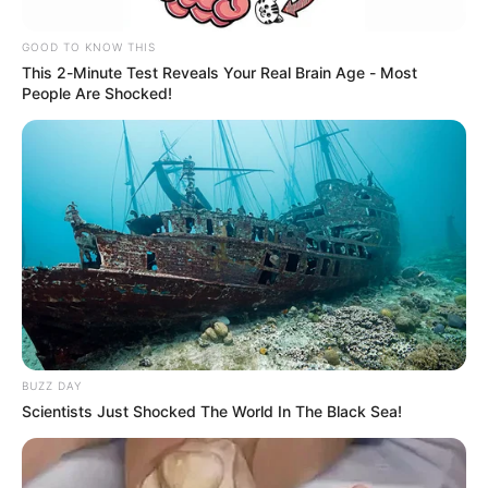
Riña fatal en plenas
fiestas de El Carmen de
GOOD TO KNOW THIS
Viboral: Asesinan a un
This 2-Minute Test Reveals Your Real Brain Age - Most
hombre con arma blanca
People Are Shocked!
ORIENTE ANTIOQUEÑO
[FOTOS] Ocupan $3.500
millones en bienes usados
como centro de sicarios en
el Oriente antioqueño
EL CARMEN DE VIBORAL -
BUZZ DAY
ANTIOQUIA
Scientists Just Shocked The World In The Black Sea!
El Carmen de Viboral
encendió velas por sus
muertos