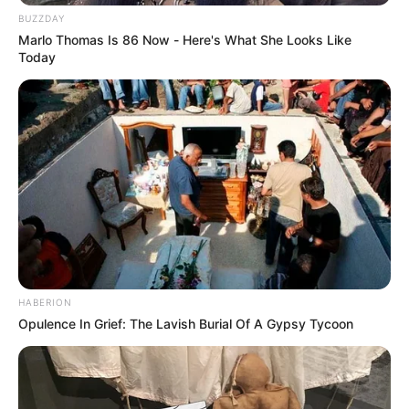
TEMAS DESTACADOS
BUZZDAY
Marlo Thomas Is 86 Now - Here's What She Looks Like
Today
EMERGENCIAS POR LLUVIAS
FUERTES LLUVIAS
VIA AL LLANO
LIGA BETPLAY
METRO DE MEDELLÍN
CORTES DE LUZ
CORTES DE AGUA
FENÓMENO DEL NIÑO
HABERION
Opulence In Grief: The Lavish Burial Of A Gypsy Tycoon