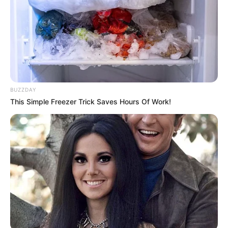
Un muerto y cinco heridos
dejó ataque armado en El
Carmen de Viboral
EL CARMEN DE VIBORAL -
ANTIOQUIA
BUZZDAY
Misterioso homicidio en El
This Simple Freezer Trick Saves Hours Of Work!
Carmen de Viboral:
Cuerpo con herida de bala
en el ojo fue encontrado
cerca a pista de patinaje
CARGAR MÁS