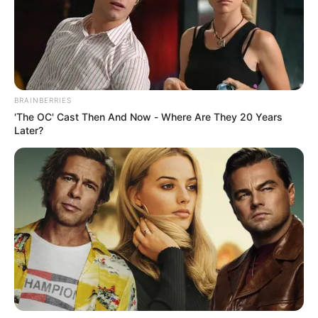
Se cumplió "abril, aguas
mil" y Bogotá aleja el
fantasma del
racionamiento, al menos
por un rato
BRAINBERRIES
'The OC' Cast Then And Now - Where Are They 20 Years
EMBALSES
Later?
Embalses que abastecen
de agua a Bogotá están a
menos de la mitad de su
nivel
EMBALSES
Bogotá se quedó
esperando las aguas de
marzo y embalses
comienzan a preocupar;