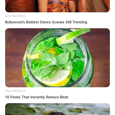
¿Disminuye la probabilidad
de un racionamiento de
BRAINBERRIES
agua en Bogotá? El Niño
Bollywood’s Boldest Dance Scenes Still Trending
no cogería a la ciudad por
sorpresa como el año
pasado
EMBALSES
Bogotá recibe
refrescantes noticias
antes de que llegue El
Niño: ¿se aleja el
fantasma del
racionamiento?
BRAINBERRIES
10 Foods That Instantly Reduce Bloat
EMBALSES
Embalses en Colombia no