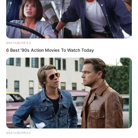
EMERGENCIAS POR LLUVIAS
FUERTES LLUVIAS
VIA AL LLANO
LIGA BETPLAY
METRO DE MEDELLÍN
CORTES DE LUZ
CORTES DE AGUA
FENÓMENO DEL NIÑO
BRAINBERRIES
6 Best '90s Action Movies To Watch Today
BRAINBERRIES