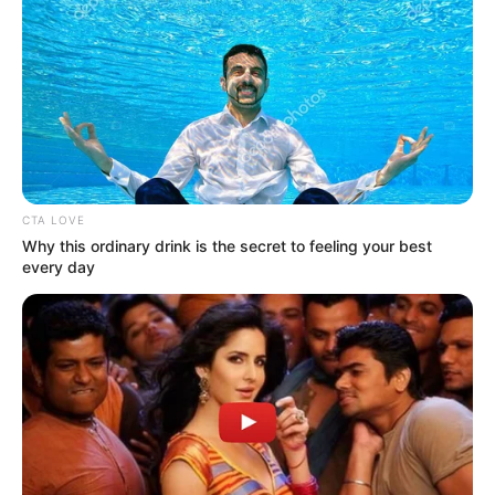
RACIONAMIENTO DE AGUA
EN BOGOTÁ
Embalses que abastecen a
Bogotá se acercan al 60%
de capacidad: ¿suficiente
para evitar racionamientos
por El Niño?
CTA LOVE
Why this ordinary drink is the secret to feeling your best
every day
RACIONAMIENTO DE AGUA
EN BOGOTÁ
Revive el fantasma del
racionamiento de agua en
Bogotá: la advertencia
oficial que preocupa
EMBALSES