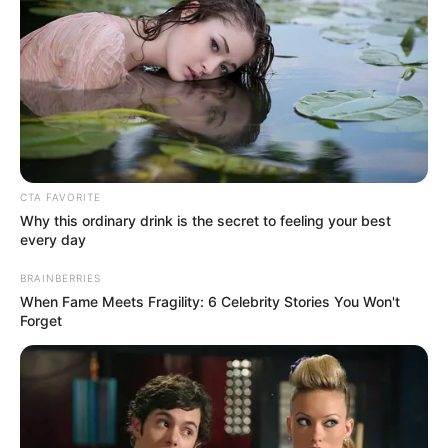
despegan: alertan
apagones por fenómeno
de El Niño
EMBALSES DE CHINGAZA
Embalses que abastecen
de agua a Bogotá vuelven
a tener tendencia a la baja
CTA FAVORITE
Why this ordinary drink is the secret to feeling your best
every day
EMBALSES
BRAINBERRIES
When Fame Meets Fragility: 6 Celebrity Stories You Won't
Embalses que abastecen
Forget
de agua a Bogotá cierran
abril con un nivel por
debajo del 43 %
EMBALSES