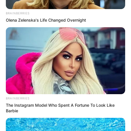
BRAINBERRIES
Olena Zelenska's Life Changed Overnight
EMBALSES
A ahorrar agua: este es el nivel actual
de los embalses que abastecen a
Bogotá
RACIONAMIENTO DE AGUA
EN BOGOTÁ
Embalses que abastecen a
BRAINBERRIES
Bogotá siguen
The Instagram Model Who Spent A Fortune To Look Like
recuperándose para
Barbie
recibir El Niño, pero
ahorrar agua sigue siendo
necesario