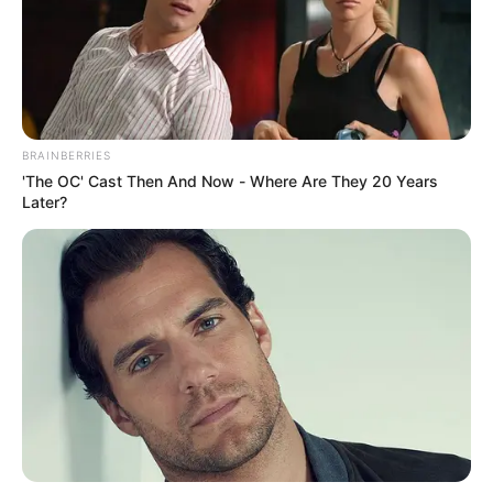
NORTE DE SANTANDER
Obras por Impuestos en
Norte de Santander:
buscan empresas para
financiar 5 proyectos
BRAINBERRIES
'The OC' Cast Then And Now - Where Are They 20 Years
Later?
CUNDINAMARCA
Campesinos de
Cundinamarca formaron
parche y hoy la producción
no se detiene
PROTESTAS
¡Se acabo el tire y afloje!
Levantan huelga en la