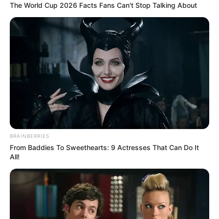
The World Cup 2026 Facts Fans Can't Stop Talking About
Ley del Árbol les pone
nueva tarea a empresas:
sembrar ya no será
suficiente
FERIA
Buscan 60 empresas para
la Feria Comercial y
Productiva de la Marga
Región, en Norte de
Santander
BRAINBERRIES
From Baddies To Sweethearts: 9 Actresses That Can Do It
All!
DESEMPLEO
Armenia volvió a superar
el 12 % de desempleo en
menos de seis meses