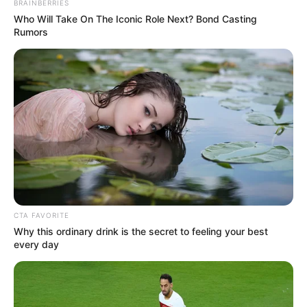
BRAINBERRIES
ESSA tras más de 150 días
de protestas
Who Will Take On The Iconic Role Next? Bond Casting
Rumors
CARGAR MÁS
TEMAS DESTACADOS
EMERGENCIAS POR LLUVIAS
FUERTES LLUVIAS
VIA AL LLANO
LIGA BETPLAY
METRO DE MEDELLÍN
CTA FAVORITE
CORTES DE LUZ
CORTES DE AGUA
Why this ordinary drink is the secret to feeling your best
FENÓMENO DEL NIÑO
every day