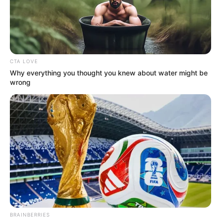
reducción de jornada
laboral
CORTES DE LUZ
CTA LOVE
Prepárese para aguantar
Why everything you thought you knew about water might be
calor: estos son los cortes
wrong
de luz en Cartagena y
Bolívar del 14 al 18 de julio
TRABAJADORES
A trabajadores les llegará
$1.000.000 por ley:
conozca la fórmula para
calcular el pago
SIEMBRA DE ÁRBOLES
BRAINBERRIES