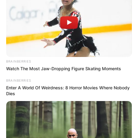
MILLONARIOS
Venta de Millonarios
estaría más firme que
nunca: faltarían pocos
detalles
FONTIBÓN
BRAINBERRIES
Empleado murió por un
Watch The Most Jaw‑Dropping Figure Skating Moments
disparo de su jefe en
Fontibón: familia exige
BRAINBERRIES
avances en la
Enter A World Of Weirdness: 8 Horror Movies Where Nobody
investigación
Dies
JORNADA LABORAL
Le amargan la fiesta a los
trabajadores: estos
empleados NO tendrán