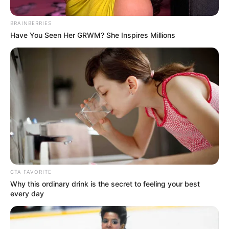
BRAINBERRIES
Have You Seen Her GRWM? She Inspires Millions
CEMEX
El BID reconoce las buenas prácticas
de Cemex para reducir la
accidentalidad vial
COMFENALCO
Comfenalco Cartagena
reunió a 120 MiPymes y
CTA FAVORITE
24 grandes empresas en
Why this ordinary drink is the secret to feeling your best
la Macrorrueda Nacional
every day
de Negocios 2026