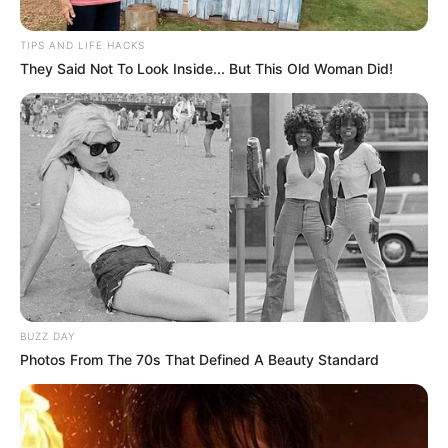
TIPS AND LIFE HACKS
They Said Not To Look Inside... But This Old Woman Did!
INTERASEO
Detonación de un dispositivo de
aturdimiento dejó dos operarios de
aseo heridos en Ibagué
SUÁREZ TOLIMA
Interaseo estaría
“amarrando” a usuarios de
BUZZ DAY
Suarez para evitar que se
Photos From The 70s That Defined A Beauty Standard
cambien de operador
INTERASEO