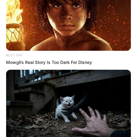
Hay retrasos en la
recolección de basuras en
Ibagué por las fuertes
lluvias
INTERASEO
BUZZ DAY
Gerente de Ibagué Limpia
Mowgli’s Real Story Is Too Dark For Disney
lanza fuertes críticas al
gerente de IGNIKO
BASURAS
Implementarán aplicación
para denunciar regueros
de basura en tiempo real
en Ibagué