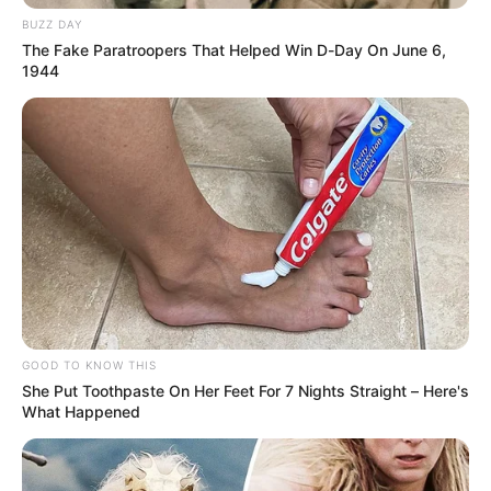
¿Nueva empresa de
BUZZ DAY
recolección de basura
The Fake Paratroopers That Helped Win D-Day On June 6,
para Ibagué? Aquí
1944
conozca quienes podrían
ser
MILTON RESTREPO
“No podemos permitir que
la combinación de licor y
conducción genere este
tipo de hechos": gerente
de Ibagué Limpia
GOOD TO KNOW THIS
She Put Toothpaste On Her Feet For 7 Nights Straight – Here's
INTERASEO
What Happened
“Andrés Felipe era el
sustento de su familia”:
Interaseo sobre operario