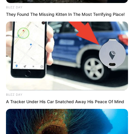
BUZZ DAY
INTERASEO
They Found The Missing Kitten In The Most Terrifying Place!
Gerente de Interaseo
respondió a las denuncias
de los ciudadanos y la
llegada de 'otra empresa'
IBAGUÉ
"IGNIKO incumplio en la
recolección de basuras":
Gerente de Ibagué Limpia
BUZZ DAY
A Tracker Under His Car Snatched Away His Peace Of Mind
IBAGUÉ
La realidad en la
recolección de basuras y
disposición final de