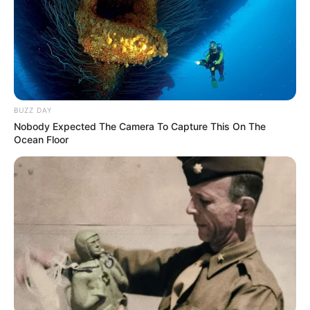
residuos sólidos en Ibagué
INTERASEO
Hoy fue normalizada la
recolección de basuras en
la ciudad de Ibagué
BUZZ DAY
Nobody Expected The Camera To Capture This On The
Ocean Floor
INTERASEO
Suspenden
temporalmente la
recolección de basura en
Ibagué debido a la
temporada invernal
BASURAS