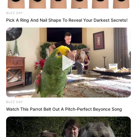
CARGAR MÁS
BUZZ DAY
Pick A Ring And Nail Shape To Reveal Your Darkest Secrets!
TEMAS DESTACADOS
EMERGENCIAS POR LLUVIAS
FUERTES LLUVIAS
VIA AL LLANO
LIGA BETPLAY
METRO DE MEDELLÍN
CORTES DE LUZ
CORTES DE AGUA
FENÓMENO DEL NIÑO
BUZZ DAY
Watch This Parrot Belt Out A Pitch-Perfect Beyonce Song