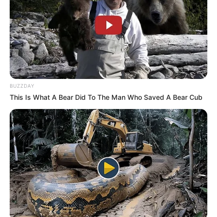
BUZZDAY
This Is What A Bear Did To The Man Who Saved A Bear Cub