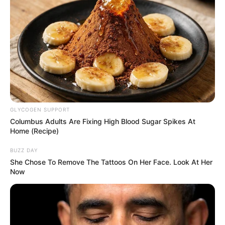
Gobierno se cansó de
cobrar: Limpiaría historial
de deuda a millones
ENTIDADES FINANCIERAS
¿Qué debo hacer si me
desocupan la cuenta?
Experto dice que es fácil
GLYCOGEN SUPPORT
recuperar el dinero
Columbus Adults Are Fixing High Blood Sugar Spikes At
Home (Recipe)
BUCARAMANGA
BUZZ DAY
She Chose To Remove The Tattoos On Her Face. Look At Her
La Financiera Comultrasan
Now
cumple 25 años de
crecimiento sostenible y
63 años de tradición