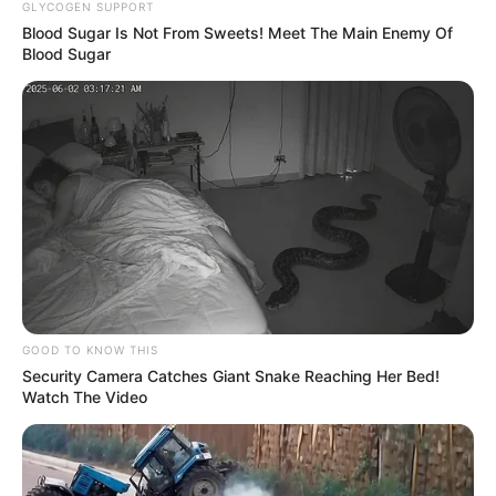
bancos
GLYCOGEN SUPPORT
Blood Sugar Is Not From Sweets! Meet The Main Enemy Of
Blood Sugar
BANCOS
Ciudadanos no pagarán el
doble: pilas a solución
para cumplir con impuesto
ECONOMÍA DE BOLSILLO
Usuarios de Nequi
tendrían reporte en
Datacrédito: no sería un
GOOD TO KNOW THIS
error
Security Camera Catches Giant Snake Reaching Her Bed!
Watch The Video
ENTIDADES FINANCIERAS
Nequi le soluciona pago a