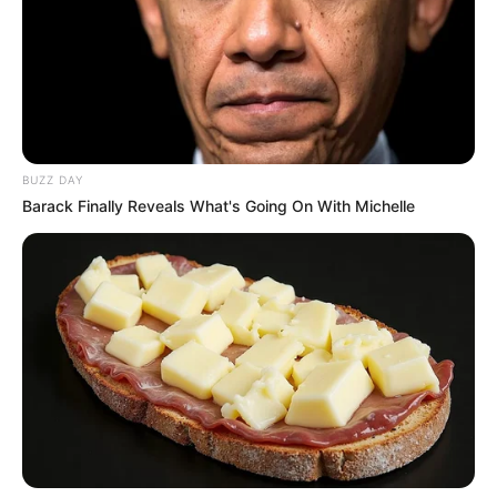
BANCOS
Bre-B: Paso a paso para
mandar plata entre bancos
sin pagar un solo peso
BUZZ DAY
Barack Finally Reveals What's Going On With Michelle
TARJETA DE CRÉDITO
Dan solución a problema
con tarjetas de crédito:
clientes no perderán plata
DEUDORES MOROSOS
A morosos no le
respirarán deudas en la
nuca: Ley frena en seco a