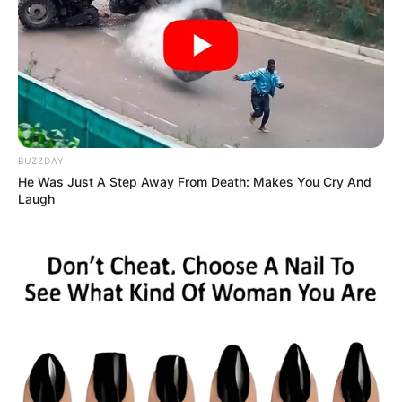
comerciantes: hacerlo
sería muy fácil
ENTIDADES FINANCIERAS
Cliente con tarjeta de
crédito: así puede
BUZZDAY
recuperar su dinero tras
He Was Just A Step Away From Death: Makes You Cry And
un robo
Laugh
ENTIDADES FINANCIERAS
Bancos en alerta:
deudores de vivienda
ahora pueden reducir su
pago en 50 %