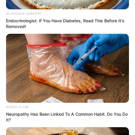
GLYCOGEN SUPPORT
Endocrinologist: If You Have Diabetes, Read This Before It's
Removed!
BANCO DE LA REPÚBLICA
¿Bre-B va a seguir siendo gratis? Esto
aclara el Banco de la República
ENTIDADES FINANCIERAS
Los Yoker, la banda que
atracaba bancos en
Bogotá al estilo película de
'Hollywood'
NERVE FLOW
Neuropathy Has Been Linked To A Common Habit. Do You Do
It?
CRÉDITOS PARA COMPRAR
VIVIENDA