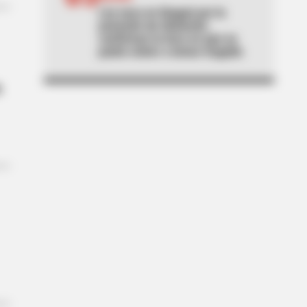
Ley seca en Ibagué por la
posesión de Abelardo:
confirman la hora en que se
podrá volver a tomar traguito
n