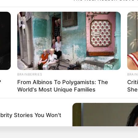
ES
xcombatientes de las Farc confeccionan la paz en 
BRAINBERRIES
BRAIN
?
From Albinos To Polygamists: The
Cri
World's Most Unique Families
She
tes marcharon en Medellín para conmemorar firm
 de Paz
brity Stories You Won't