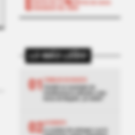
CORTES DE LUZ
CORTES DE AGUA
FENÓMENO DEL NIÑO
LO MÁS LEÍDO
01
TEMBLOR EN BOGOTÁ
Tembló en municipio de
Cundinamarca ubicado a dos
horas de Bogotá: ¿lo sintió?
02
ACCIDENTE
Lo acaban de entregar y ya lo