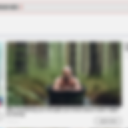
CTA LOVE
BRAIN
RGAR MÁS
Why everything you thought you
How
knew about water might be wrong
Life
CTA FAVORITE
 Movies
Why this ordinary drink i