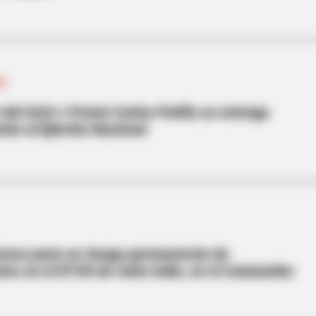
ES
 del GAO-r Frente Carlos Patiño se entrega
nte al Ejército Nacional
ursos pone en riesgo permanencia de
tes en el ETCR de Caño Indio, en el Catatumbo