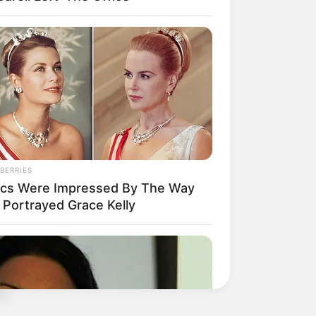
el
BERRIES
tics Were Impressed By The Way
 Portrayed Grace Kelly
a