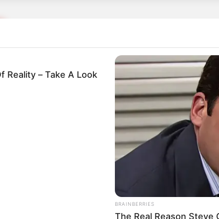
ES
s evacúan excombatiente de las Farc en el
f Reality – Take A Look
ES
excombatiente de las Farc en Putumayo
BRAINBERRIES
The Real Reason Steve Ca