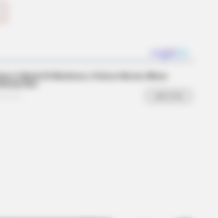
BERRIES
 They Made Little Simba Look So
like in 'The Lion King'
s the secret to feeling your best