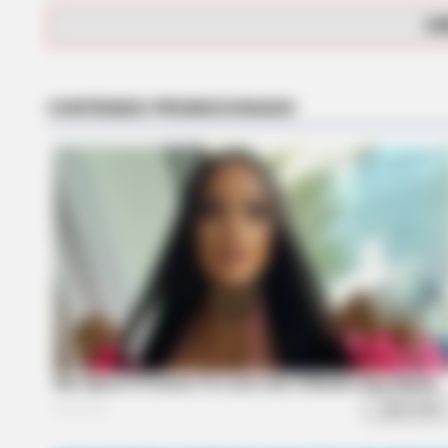
BRAINBERRIES
CA
Iconic '90s Entertainment Couples
We'll Never Forget
BRAINBERRIES
Sensual Dance Scenes We Saw In