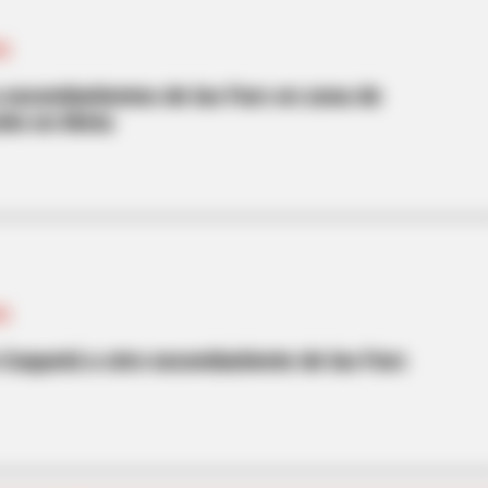
ES
excombatientes de las Farc en zona de
ción en Meta
BRAINBERRIES
How Did They Get Gina C
ES
Caquetá a otro excombatiente de las Farc