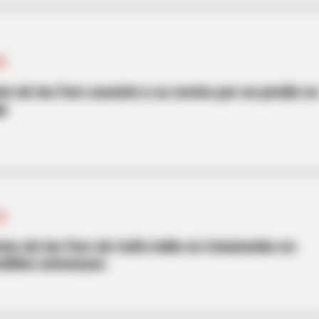
ES
e de las Farc asesinó a su vecino por un predio e
a
ES
es de las Farc de Caño indio en Catatumbo en
osibles amenazas