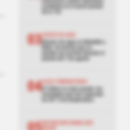
estrenaron: primer aparatoso
accidente en el nuevo puente
de la 153
03
CORTES DE AGUA
Noches sin agua en Medellín y
Bello: los barrios que se
quedan sin servicio durante el
puente del 7 de agosto
04
ALTAS TEMPERATURAS
El Tolima se está asando: los
municipios que han superado
los 40 °C de temperatura
05
RESTRICCIÓN PARRILLERO
IBAGUÉ