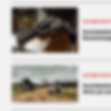
EXCOMBATIENT
Excombatient
Bucaramang
EXCOMBATIENT
Excombatient
alerta por p