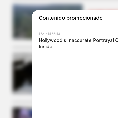
EXCOMBATIENT
Contenido promocionado
Por amenaza
Catatumbo
BRAINBERRIES
Hollywood's Inaccurate Portrayal O
Inside
EXCOMBATIENT
Asesinan a 