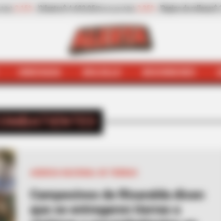
$ 2.932,20
-13,30%
Zanahoria
$ 1.709,42
-6,81
(Precio por kilo)
(Precio por kilo)
HINCHADA
BOLSILLO
BOCHINCHES
INICIO
Excombatientes
OMBATIENTES
AGENCIA NACIONAL DE TIERRAS
Campesinos de Risaralda dicen
que se entregaron tierras a