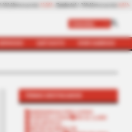
%
Papaya
$ 2.432,80
+8,97%
Plátano hartón verde
$ 2.057,2
(Precio por kilo)
Colombia
SERVICIOS
QUÉ SUSTO
VIVIR SABROSO
TEMAS DESTACADOS
EMERGENCIAS POR LLUVIAS
FUERTES LLUVIAS
VIA AL LLANO
LIGA BETPLAY
METRO DE MEDELLÍN