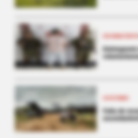
EXCOMBATIENT
Exintegrante
voluntariame
CATATUMBO
Falta de rec
excombatien