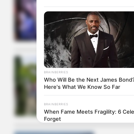
EXCOMBATIENT
Víctimas y e
Catatumbo
BRAINBERRIES
MARCHAS
Who Will Be the Next James Bond
Here's What We Know So Far
Excombatien
del Acuerdo
BRAINBERRIES
When Fame Meets Fragility: 6 Cele
Forget