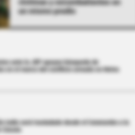
víctimas y excombatientes en
un mismo predio
tes ante la JEP apoyan búsqueda de
s en el marco del conflicto armado en Neiva
 Indio será trasladado desde el Catatumbo a la
e Cúcuta