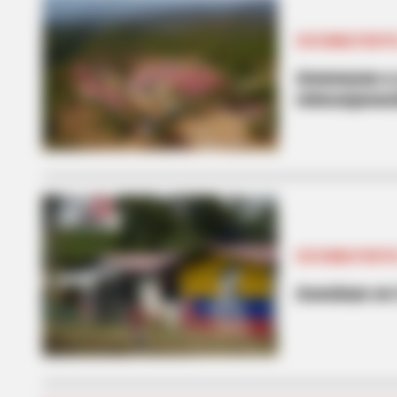
EXCOMBATIENT
Amenazan a 
reincorpora
EXCOMBATIENT
Asesinan en 