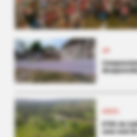
JEP
Comparecien
desaparecido
CÚCUTA
ETRC de Caño
zona rural d