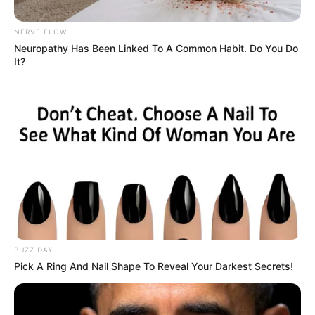
NERVE FLOW
Neuropathy Has Been Linked To A Common Habit. Do You Do
It?
NOTICIAS MEDELLÍN
El fin del "escampadero": cómo
Medellín se convirtió en el refugio de
26 prófugos internacionales
EXTRADICIÓN
Capturan en Medellín a
dos hermanos requeridos
por narcotráfico en
BUZZ DAY
Estados Unidos
Pick A Ring And Nail Shape To Reveal Your Darkest Secrets!
NOTICIAS LA GUAJIRA