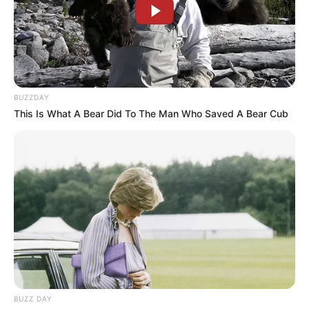
EXTRADICIÓN
Caen acusados de
desaparecer a pareja
francesa para robarla;
BUZZDAY
hasta se habrían
This Is What A Bear Did To The Man Who Saved A Bear Cub
apropiado de un inmueble
de su propiedad
EXTRADICIÓN
Capturan en Medellín a
enlace financiero del
narcotráfico internacional
SOLEDAD
BUZZ DAY