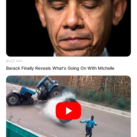
Capturan en La Guajira a
alias ‘El Gallero’, pedido en
extradición por Estados
Unidos
MUERTE DE MUJERES
A dueña de estética donde
BUZZ DAY
murió Yulixa Toloza no se
Barack Finally Reveals What's Going On With Michelle
le hizo el milagro y la
cogieron pidiendo perdón
en misa
ASESINATO
Pedirán extradición de
presuntos implicados en
muerte de Yulixa Toloza:
ley venezolana sería un