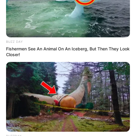
BUZZ DAY
Fishermen See An Animal On An Iceberg, But Then They Look
Closer!
BUZZDAY