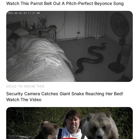
MONTERÍA
Watch This Parrot Belt Out A Pitch-Perfect Beyonce Song
Cae hombre en Montería
pedido en extradición por
España: fue pillado
mientras manejaba moto
POLICÍA ANTINARCÓTICOS
Caen fichas clave de la
estructura criminal ‘Sin
Fronteras’ en Cartagena y
Valledupar
GOOD TO KNOW THIS
Security Camera Catches Giant Snake Reaching Her Bed!
Watch The Video
POLICÍA METROPOLITANA
DE CÚCUTA
Capturan en Cúcuta a
solicitado en extradición
por Brasil