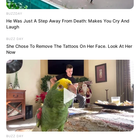
obstáculo
BUZZDAY
He Was Just A Step Away From Death: Makes You Cry And
EXTRADICIÓN
Laugh
Cae un 'diablo' en Pereira:
BUZZ DAY
capturan a presunto
She Chose To Remove The Tattoos On Her Face. Look At Her
integrante de The Devils,
Now
requerido por la justicia de
EE. UU.
PEREIRA
Albanés fue capturado en
Pereira por crimen
cometido en España y
ahora espera su
extradición
BUZZ DAY