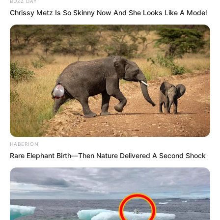
BUZZ DAY
Chrissy Metz Is So Skinny Now And She Looks Like A Model
HABERION
Rare Elephant Birth—Then Nature Delivered A Second Shock