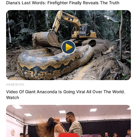
Joven soledeño acusado
Diana’s Last Words: Firefighter Finally Reveals The Truth
de terrorismo y espionaje
en la guerra de Ucrania:
su madre pide frenar la
extradición
CARGAR MÁS
TEMAS DESTACADOS
HABERION
Video Of Giant Anaconda Is Going Viral All Over The World.
Watch
EMERGENCIAS POR LLUVIAS
FUERTES LLUVIAS
VIA AL LLANO
LIGA BETPLAY
METRO DE MEDELLÍN
CORTES DE LUZ
CORTES DE AGUA
FENÓMENO DEL NIÑO