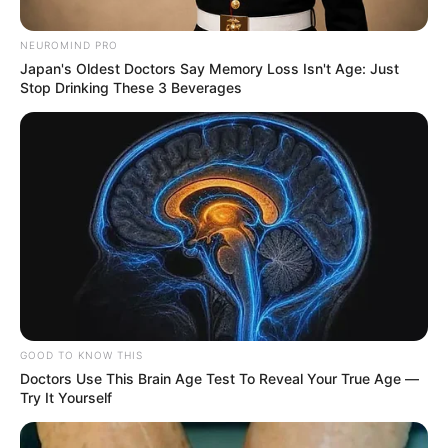
NEUROMIND PRO
Japan's Oldest Doctors Say Memory Loss Isn't Age: Just
Stop Drinking These 3 Beverages
FERNANDO RUIZ
Más de 740.000 migrantes están
afiliados a seguridad social en el país
PANDEMIA EN COLOMBIA
Minsalud advierte que con
nuevas aglomeraciones no
se superará la pandemia
GOOD TO KNOW THIS
Doctors Use This Brain Age Test To Reveal Your True Age —
Try It Yourself
MINISTERIO DE SALUD