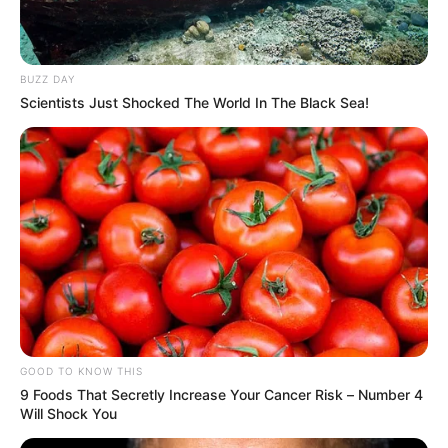
BUZZ DAY
Scientists Just Shocked The World In The Black Sea!
MINISTERIO DE SALUD
El Ministro de Salud
llegará mañana al Tolima
MINISTERIO DE SALUD
Gobierno pide no bajar la
guardia durante
aislamiento selectivo en el
GOOD TO KNOW THIS
país
9 Foods That Secretly Increase Your Cancer Risk – Number 4
Will Shock You