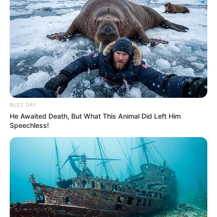
El 80% de los pacientes
Covid-19 se han
recuperado en Ibagué
ASAMBLEA DEL TOLIMA
BUZZ DAY
Diputados pedirán al
He Awaited Death, But What This Animal Did Left Him
Ministro de Salud
Speechless!
financiamiento para
servicio de Radioterapia
del Federico Lleras
MINISTERIO DE SALUD
Hoy llega el ministro de
Salud al Tolima