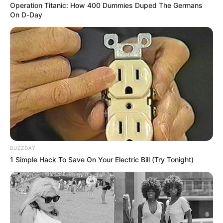
Operation Titanic: How 400 Dummies Duped The Germans
Empezaron las fiestas
On D-Day
patronales en Arjona,
desde hoy sueltan los
toros en la corraleja
CABALGATA
Con la gran cabalgata hoy
en Arjona, arrancan las
fiestas patronales
BUZZDAY
GUAJIRA
1 Simple Hack To Save On Your Electric Bill (Try Tonight)
En Riohacha, cancelan
eventos institucionales
durante celebración de la
Virgen de los Remedios