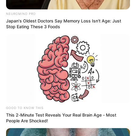
NEUROMIND PRO
Japan's Oldest Doctors Say Memory Loss Isn't Age: Just
Stop Eating These 3 Foods
MALAMBO
¡Se ponen calidosos con las Iglesias!
Malambo hace inversión histórica de
140 millones de pesos para sus
fiestas patronales
FIESTAS
A bailar en Puerto
Escondido, Córdoba, con el
GOOD TO KNOW THIS
inicio del Festival Nacional
This 2-Minute Test Reveals Your Real Brain Age - Most
del Bullerengue
People Are Shocked!