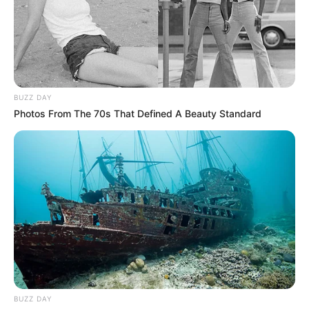
CARTAGENA
El 11 de noviembre será
día cívico en Cartagena
BUZZ DAY
Photos From The 70s That Defined A Beauty Standard
FIESTAS PATRONALES
Los niños con la Cabalgata
de caballitos de palo serán
protagonistas en las
fiestas de Arjona
BOLÍVAR
Municipio de Arjona
celebra los 245 años con
BUZZ DAY