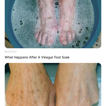
FIESTAS PATRONALES
Dos adolescentes
capturados por el ataque a
joven periodista en el
Carmen de Bolívar
PERIODISTA
BUZZDAY
Joven periodista fue
atacado con arma blanca
What Happens After A Vinegar Foot Soak
en fiestas patronales del
Carmen de Bolívar
FIESTAS PATRONALES
Fiestas de la Virgen del
Carmen en Cartagena:
conozca la agenda para
este 16 de julio