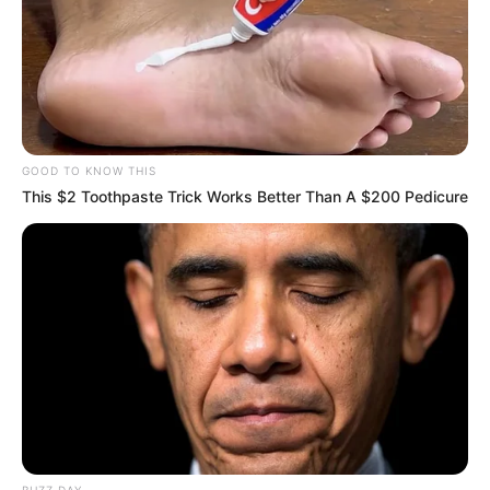
GOOD TO KNOW THIS
This $2 Toothpaste Trick Works Better Than A $200 Pedicure
BUZZ DAY