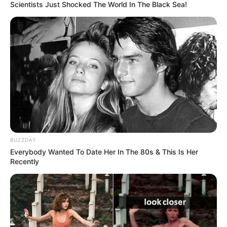
desfile de Comparsas
Scientists Just Shocked The World In The Black Sea!
TEMAS DESTACADOS
EMERGENCIAS POR LLUVIAS
FUERTES LLUVIAS
VIA AL LLANO
LIGA BETPLAY
METRO DE MEDELLÍN
CORTES DE LUZ
CORTES DE AGUA
BUZZDAY
FENÓMENO DEL NIÑO
Everybody Wanted To Date Her In The 80s & This Is Her
Recently