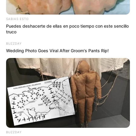
SABIAS ESTO
LA BOQUILLA
Puedes deshacerte de ellas en poco tiempo con este sencillo
truco
¡Prográmate! Este 20 de
junio comienzan las
Fiestas Patronales de La
BUZZDAY
Boquilla 2025
Wedding Photo Goes Viral After Groom's Pants Rip!
NOTICIAS CARTAGENA
Se metieron las Fiestas
Patronales de Bayunca:
conoce la agenda
completa del 12 al 14 de
junio
FIESTAS PATRONALES
BUZZDAY