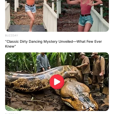
BUZZDAY
“Classic Dirty Dancing Mystery Unveiled—What Few Ever
Knew"