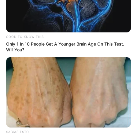
EMERGENCIAS POR LLUVIAS
FUERTES LLUVIAS
VIA AL LLANO
LIGA BETPLAY
METRO DE MEDELLÍN
CORTES DE LUZ
CORTES DE AGUA
FENÓMENO DEL NIÑO
GOOD TO KNOW THIS
Only 1 In 10 People Get A Younger Brain Age On This Test.
Will You?
SABIAS ESTO