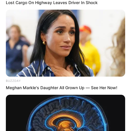
Amalfi, nordeste de
Lost Cargo On Highway Leaves Driver In Shock
Antioquia
NOTICIAS ANTIOQUIA
ICBF: Cerca de 50 niños y
niñas, estuvieron en
peligro por caneca
aparentemente cargada
con explosivos en Anorí
BUZZDAY
CARGAR MÁS
Meghan Markle's Daughter All Grown Up — See Her Now!
TEMAS DESTACADOS