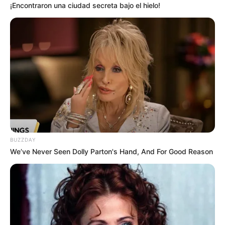
¡Encontraron una ciudad secreta bajo el hielo!
contra policías en Amalfi
NOTICIAS ANTIOQUIA
Niños heridos realizaban
labores de campo cuando
activaron accidentalmente
explosivo de disidencias
FARC en San Andrés de
Cuerquia
BUZZDAY
NOTICIAS ANTIOQUIA
We’ve Never Seen Dolly Parton's Hand, And For Good Reason
Niños heridos por
explosivo de las Farc son
atendidos en el Pablo
Tobón. Gobierno aún no se
pronuncia por el acto
criminal