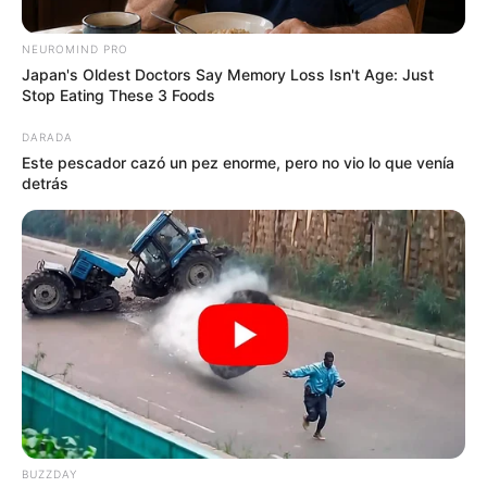
NEUROMIND PRO
Japan's Oldest Doctors Say Memory Loss Isn't Age: Just
Stop Eating These 3 Foods
BRICEÑO - ANTIOQUIA
DARADA
Camioneta en la que huían cabecillas
Este pescador cazó un pez enorme, pero no vio lo que venía
detrás
del Frente 36 en Briceño era robada:
terminó incinerada en los combates
SOLDADO ASESINADO
Arboletes espera los
restos de Déibinson
Hurtado, soldado
antioqueño víctima de un
campo minado en
Guaviare
BUZZDAY