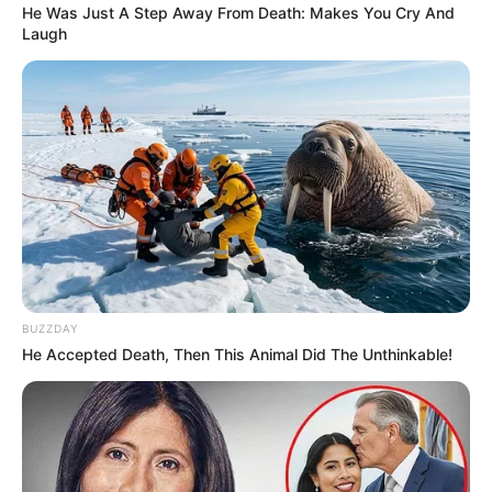
He Was Just A Step Away From Death: Makes You Cry And
BRICEÑO - ANTIOQUIA
Laugh
Líder social fue asesinado
en Briceño, Antioquia;
fundaciones
responsabilizan a las
disidencias de las Farc
NOTICIAS ANTIOQUIA
Responsables de asesinar
a un menor de edad y a un
exconcejal en Nariño,
BUZZDAY
estarían entre los abatidos
He Accepted Death, Then This Animal Did The Unthinkable!
en esa zona de Antioquia
ANTIOQUIA