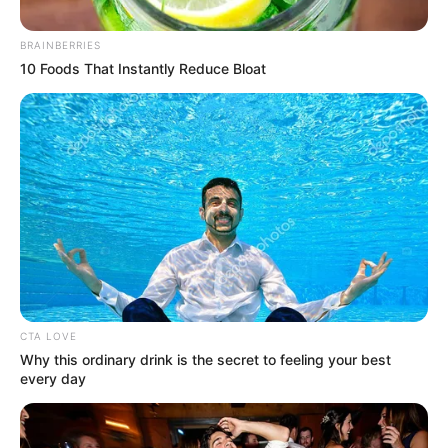
BRAINBERRIES
10 Foods That Instantly Reduce Bloat
FUGA DE PRESOS
¿Intento de fuga? Encuentran túnel al
frente de la cárcel Peñas Blancas en
Calarcá, Quindío
CÁRCEL DE ITAGUI
El supuesto plan para
sacar a los cabecillas más
CTA LOVE
peligrosos de Medellín de
Why this ordinary drink is the secret to feeling your best
una cárcel de máxima
every day
seguridad