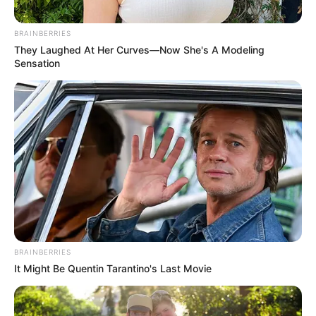
Presos conchudos: se
fugaron, se
BRAINBERRIES
emparrandaron y hasta
They Laughed At Her Curves—Now She's A Modeling
grabaron la fiesta en el
Sensation
mar
CARGAR MÁS
TEMAS DESTACADOS
EMERGENCIAS POR LLUVIAS
BRAINBERRIES
FUERTES LLUVIAS
VIA AL LLANO
LIGA BETPLAY
METRO DE MEDELLÍN
It Might Be Quentin Tarantino's Last Movie
CORTES DE LUZ
CORTES DE AGUA
FENÓMENO DEL NIÑO