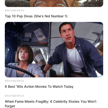
BRAINBERRIES
FUGA
Top 10 Pop Divas (She's Not Number 1)
“Permiso voy al baño”: así
se fugó un preso en el
Hospital Universitario de
Santander
SANTA MARTA
Fuga de unos 20 presos
cerca del terminal tiene en
ascuas a Santa Marta;
aprovecharon motín para
coger por su lado
BRAINBERRIES
6 Best '90s Action Movies To Watch Today
BRAINBERRIES
SANTA MARTA
When Fame Meets Fragility: 6 Celebrity Stories You Won't
Forget
Solo 11 de 35 fugados en