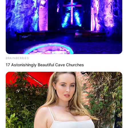
RISARALDA
En cinematográfica
persecución fue
recapturado alias 'el
Caleño', que se había
volado de la Policía en
Santa Rosa de Cabal
BRAINBERRIES
17 Astonishingly Beautiful Cave Churches
LA GUAJIRA
Otra fuga en la costa
Caribe: reclusos se
evadieron de estación de
policía del Molino (La
Guajira) y autoridades
activaron plan candado
INSEGURIDAD