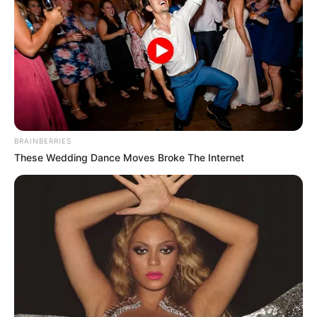
FUGA DE PRESOS
Responsabilizan al
Ministerio de Justicia tras
la fuga de presos en El
Espinal
EL ESPINAL
BRAINBERRIES
'Pico de loro' entre los
These Wedding Dance Moves Broke The Internet
fugados en El Espinal: es
investigado por homicidio
de dos hermanas
EL ESPINAL
Fuga masiva en estación
de Policía de El Espinal,
Tolima