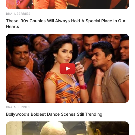
BRAINBERRIES
These '90s Couples Will Always Hold A Special Place In Our
Hearts
INCENDIOS FORESTALES
Alerta en Ibagué: incendios forestales
en Ibagué han quemado un área
cercana a 270 canchas de fútbol
INCENDIOS FORESTALES
¡Alerta en Ibagué! En
menos de 24 horas se
registraron 10 incendios
BRAINBERRIES
forestales
Bollywood’s Boldest Dance Scenes Still Trending
INFRACCIONES DE