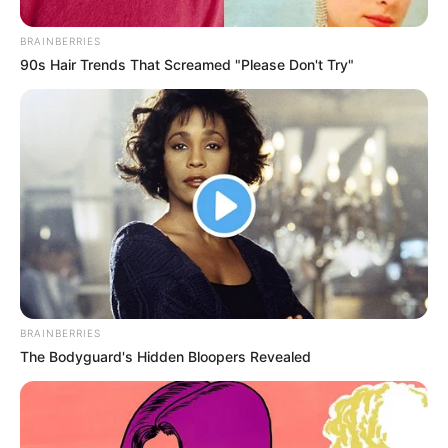
IBAGUÉ
BRAINBERRIES
Ciudadanos expresan
90s Hair Trends That Screamed "Please Don't Try"
inconformidad frente al
‘Día sin Carro y sin Moto’
voluntario en Ibagué
MÉDICOS
El tolimense que conquistó
Bogotá: la historia del
médico que ayudó a Santa
Fe a romper su sequía
BRAINBERRIES
ATENTADO
The Bodyguard's Hidden Bloopers Revealed
Soldado ibaguereño murió
en emboscada del Clan del
Golfo en Antioquia