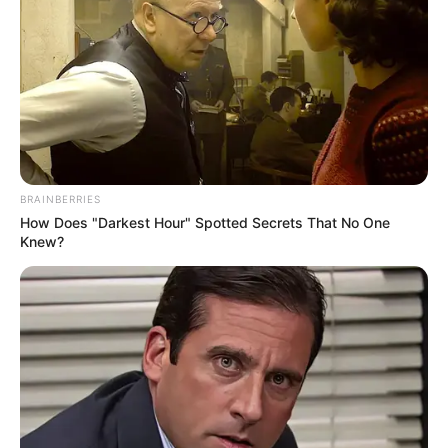
TRÁNSITO
Intensos controles en
Ibagué: imponen más de
120 comparendos y
sorprenden a seis
conductores ebrios
DESFILE
BRAINBERRIES
How Does "Darkest Hour" Spotted Secrets That No One
Ibagué se vistió de color,
Knew?
alegría y folclor en su
tradicional desfile de San
Juan
FESTIVAL NACIONAL DE LA
MÚSICA COLOMBIANA
Ibagué se vistió de folclor
con el encuentro nacional