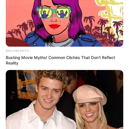
CARGAR MÁS
TEMAS DESTACADOS
BRAINBERRIES
Busting Movie Myths! Common Clichés That Don't Reflect
Reality
EMERGENCIAS POR LLUVIAS
FUERTES LLUVIAS
VIA AL LLANO
LIGA BETPLAY
METRO DE MEDELLÍN
CORTES DE LUZ
CORTES DE AGUA
FENÓMENO DEL NIÑO