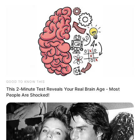
Fiestas de Independencia
generaron $328.000
millones e impulsaron la
economía local de
Cartagena
SEMANA SANTA
830 mil millones
ingresaron a Cartagena
durante la Semana Santa:
GOOD TO KNOW THIS
hoteles y restaurantes con
This 2-Minute Test Reveals Your Real Brain Age - Most
mayores cifras
People Are Shocked!
NOTICIAS ANTIOQUIA
Secretaría de Turismo:
Cerca de 25 millones de
dólares obtendría Medellín