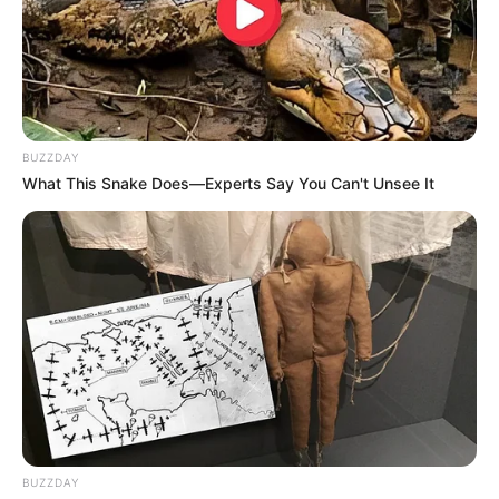
INGRESOS
Messi repite como jugador
con más ingresos, por
BUZZDAY
delante de Cristiano y
What This Snake Does—Experts Say You Can't Unsee It
Neymar
TEMAS DESTACADOS
EMERGENCIAS POR LLUVIAS
FUERTES LLUVIAS
VIA AL LLANO
LIGA BETPLAY
METRO DE MEDELLÍN
CORTES DE LUZ
CORTES DE AGUA
FENÓMENO DEL NIÑO
BUZZDAY