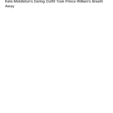
Kate Middleton's Daring Outfit Took Prince William's Breath
Away
MÁS DE ALERTA
CORTES DE LUZ
Cortes de luz en Bogotá el 7 de
agosto: un solo barrio quedará sin
servicio