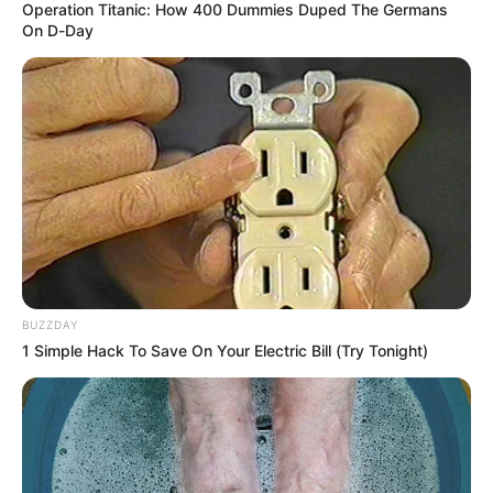
Operation Titanic: How 400 Dummies Duped The Germans
On D-Day
BUZZDAY
1 Simple Hack To Save On Your Electric Bill (Try Tonight)