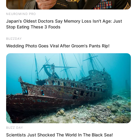
NEUROMIND PRO
Japan's Oldest Doctors Say Memory Loss Isn't Age: Just
Stop Eating These 3 Foods
DECLARACIÓN DE RENTA
BUZZDAY
¿Debe declarar renta este año? La
Wedding Photo Goes Viral After Groom's Pants Rip!
DIAN tiene una forma fácil de
comprobarlo
PRIMA
Empleados recibirán
$1'000.000 extra en junio:
alcanzará para ponerse al
día con deudas
BUZZ DAY
FIESTAS EN CARTAGENA
Scientists Just Shocked The World In The Black Sea!