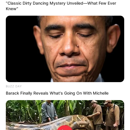
“Classic Dirty Dancing Mystery Unveiled—What Few Ever
A Barranquilla dejarían de
Knew"
ingresar $132.000
millones sin los
Panamericanos 2027
EPM
EPM obtuvo ingresos por
$11.7 billones en el primer
semestre de 2021
BUZZ DAY
Barack Finally Reveals What's Going On With Michelle
ALERTA PAISA
En Antioquia se perderían
cerca de 131 mil empleos
este año