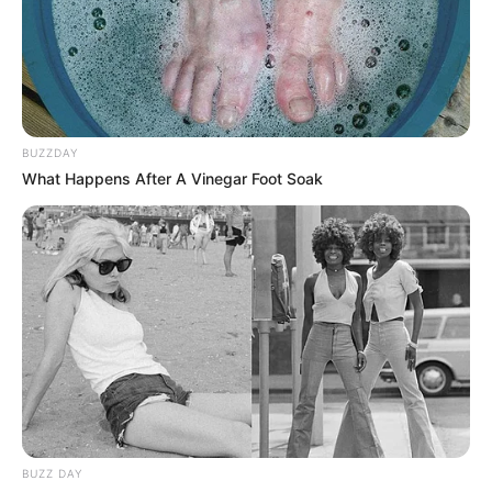
BUZZDAY
What Happens After A Vinegar Foot Soak
BUZZ DAY