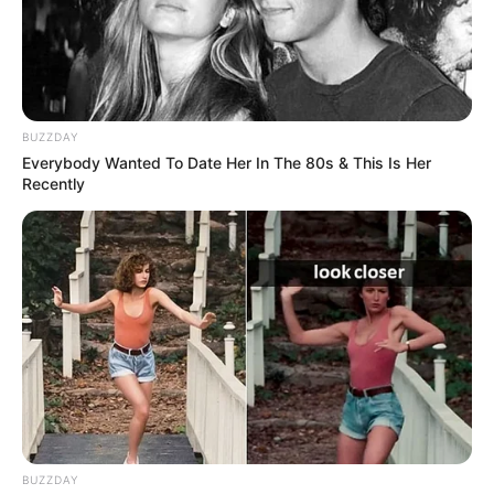
tras el inicio de Semana
Santa
NOTICIAS ANTIOQUIA
BUZZDAY
Grupo EPM generó
Everybody Wanted To Date Her In The 80s & This Is Her
ingresos por $41,5 billones
Recently
en 2024, 11% más que en
2023
NOTICIAS MEDELLÍN
Metro de Medellín reporta
ingresos operativos de
$875 mil millones en 2024
BARRANQUILLA
BUZZDAY