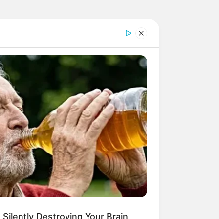
 Silently Destroying Your Brain