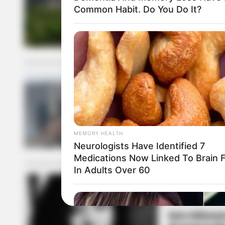
Common Habit. Do You Do It?
Hallan a muj
heridas de m
BARRANQUILLA
"Que este as
Medrano, víc
MEMORY HEALTH
Neurologists Have Identified 7
Medications Now Linked To Brain 
In Adults Over 60
MUERTE DE MUJ
Seis kilómet