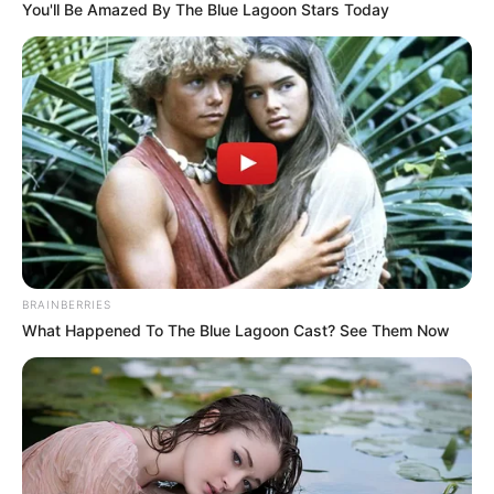
You'll Be Amazed By The Blue Lagoon Stars Today
al Gobierno saliente
CARGAR MÁS
TEMAS DESTACADOS
EMERGENCIAS POR LLUVIAS
BRAINBERRIES
FUERTES LLUVIAS
VIA AL LLANO
What Happened To The Blue Lagoon Cast? See Them Now
LIGA BETPLAY
METRO DE MEDELLÍN
CORTES DE LUZ
CORTES DE AGUA
FENÓMENO DEL NIÑO