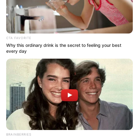
DEPORTES
Iván Duque trabajará con
la FIFA
CTA FAVORITE
Why this ordinary drink is the secret to feeling your best
every day
ALERTA PAISA
Álvaro Uribe y sus
palabras de
agradecimiento al
Gobierno de Iván Duque
VALLE DE ABURRÁ
Alcalde de Medellín
comparó a Santos con
BRAINBERRIES
Duque y lanzó dura crítica