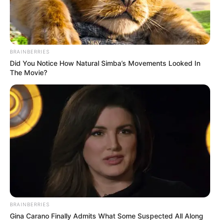
la administración Duque
de espionaje ilegal
PANAM SPORTS
BRAINBERRIES
Did You Notice How Natural Simba’s Movements Looked In
Estos fueron los
The Movie?
incumplimientos de la
administración Duque con
Panam Sport
IVÁN DUQUE
Claudia López le volvió a
tirar duro a Petro pero le
echó flores a Duque:
"Logré mucho más"
BRAINBERRIES
IVÁN DUQUE
Gina Carano Finally Admits What Some Suspected All Along