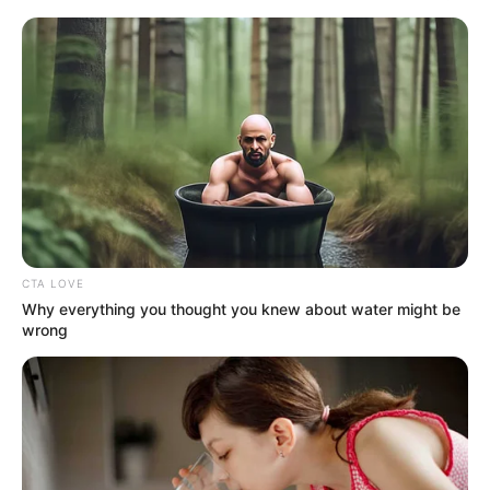
Iván Duque cuestiona que
Gobierno solicite levantar
orden de captura a 'John
Mechas'
GUSTAVO PETRO
Petro advierte: Tenemos
una recesión mundial a la
vista
CTA LOVE
Why everything you thought you knew about water might be
wrong
TRANSPORTE PÚBLICO
Vida útil para circulación
del transporte público...
Ojo con las 'carcachas'