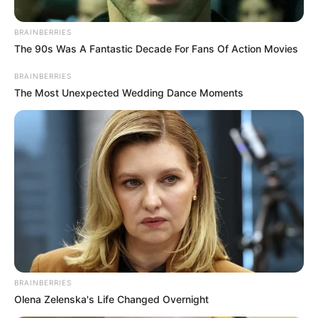
BRAINBERRIES
The 90s Was A Fantastic Decade For Fans Of Action Movies
BRAINBERRIES
DONALD TRUMP
The Most Unexpected Wedding Dance Moments
Expresidente Duque dice que podría
haber "presión migratoria en la
frontera" tras captura de Maduro
ATENTADO
Iván Duque dice que a
Miguel Uribe lo mató el
narcoterrorismo: "No
tengo la menor duda"
BRAINBERRIES
Olena Zelenska's Life Changed Overnight