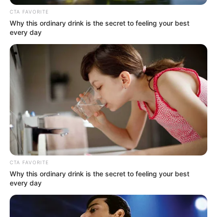
CTA FAVORITE
LA MOJANA
Why this ordinary drink is the secret to feeling your best
every day
Bolívar emitió alerta para
las comunidades en La
Mojana tras las crecientes
registradas en el río Cauca
CONTRALORÍA
Contraloría le pone la lupa
al dinero destinado a las
obras en La Mojana y
Caregato
CTA FAVORITE
Why this ordinary drink is the secret to feeling your best
SUR DE BOLÍVAR
every day
A Campesinos de La
Mojana, en el sur de