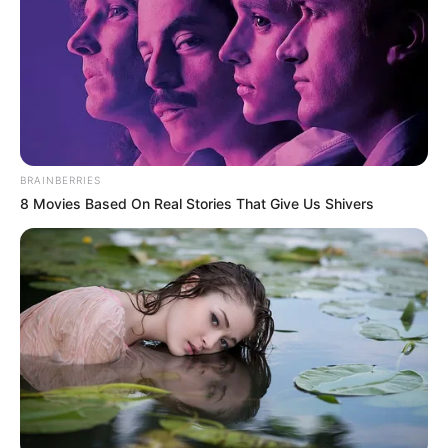
Capturan a alias Sierpano,
presunto cabecilla del Clan
del Golfo en La Mojana
SUR DE BOLÍVAR
BRAINBERRIES
IDEAM advierte lluvias
8 Movies Based On Real Stories That Give Us Shivers
intensas y riesgo de
inundaciones en el sur de
Bolívar y La Mojana
LA MOJANA
Comunidad de La Mojana
denuncia abandono de la
UNGRD: "Llevamos cuatro
años bajo el agua"