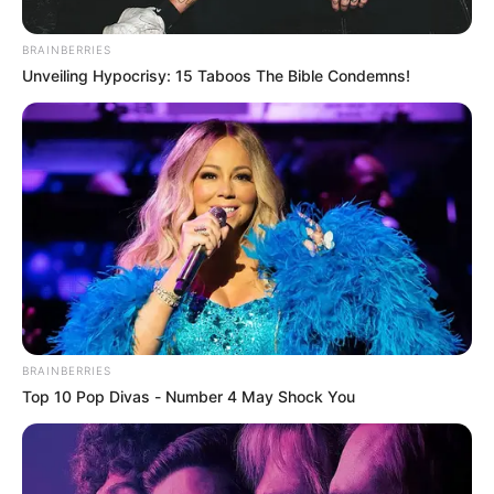
BRAINBERRIES
Unveiling Hypocrisy: 15 Taboos The Bible Condemns!
YAMIL ARANA
¡Un sueño hecho realidad! Niños de
Achí estrenan moderna ludoteca en el
corazón de La Mojana
LA MOJANA
La ensalada campesina de
habichuela volvió al menú
BRAINBERRIES
de la región de la Mojana
Top 10 Pop Divas - Number 4 May Shock You
CLAN DEL GOLFO