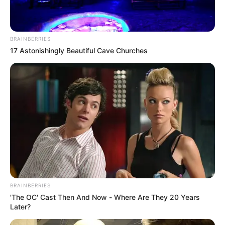
BRAINBERRIES
17 Astonishingly Beautiful Cave Churches
BRAINBERRIES
'The OC' Cast Then And Now - Where Are They 20 Years
Later?