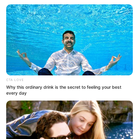
CARGAR MÁS
TEMAS DESTACADOS
EMERGENCIAS POR LLUVIAS
FUERTES LLUVIAS
VIA AL LLANO
LIGA BETPLAY
METRO DE MEDELLÍN
CTA LOVE
CORTES DE LUZ
CORTES DE AGUA
FENÓMENO DEL NIÑO
Why this ordinary drink is the secret to feeling your best
every day