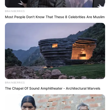
BRAINBERRIES
Most People Don't Know That These 8 Celebrities Are Muslim
SAN GIL
Del infierno de las drogas a cambiar
vidas: exlibretista estará en San Gil
LIBROS
Valledupar abre sus
páginas: arranca la gran
fiesta de los libros en el
BRAINBERRIES
Cesar
The Chapel Of Sound Amphitheater - Architectural Marvels
MUNDIAL DE FÚTBOL