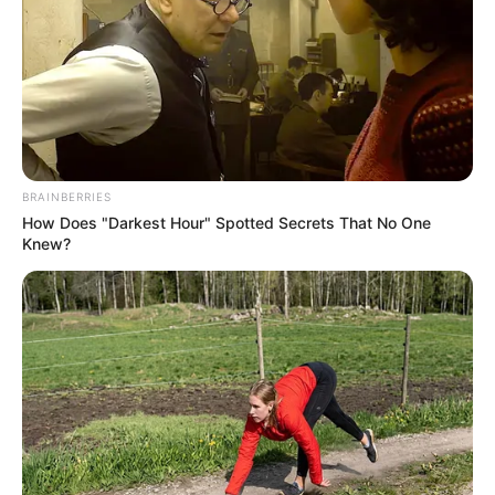
FILBo con sabor a brisa y
tinta costeña
MEDELLÍN
Medellín será la Capital
Mundial del Libro en 2027:
BRAINBERRIES
la Unesco lo confirmó
How Does "Darkest Hour" Spotted Secrets That No One
Knew?
SALOMÉ RODRÍGUEZ
Salomé, hija de James
Rodríguez y Daniela
Ospina, anotó su primer
gol como escritora
JERICÓ - ANTIOQUIA