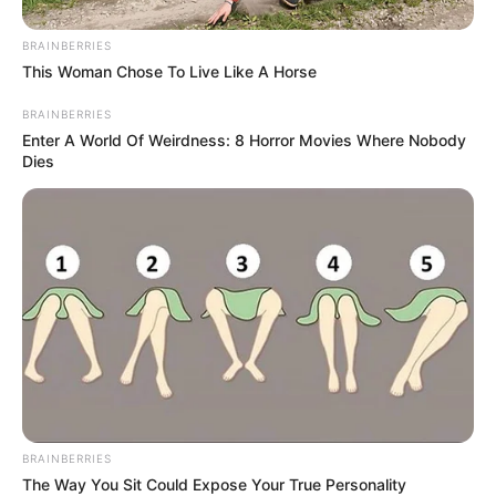
Hay Festival Jericó 2026
dejó buen billete: cerró
BRAINBERRIES
con más de $130 millones
This Woman Chose To Live Like A Horse
en libros
BRAINBERRIES
Enter A World Of Weirdness: 8 Horror Movies Where Nobody
Dies
BIBLIOTECAS PÚBLICAS DE
BOGOTÁ
¿Qué leer en 2026?
BibloRed sacó sus mejores
cartas para el año
BIBLORED
Libros más leídos en
Bogotá en el 2025:
BibloRed dio balance del
año
BRAINBERRIES
The Way You Sit Could Expose Your True Personality