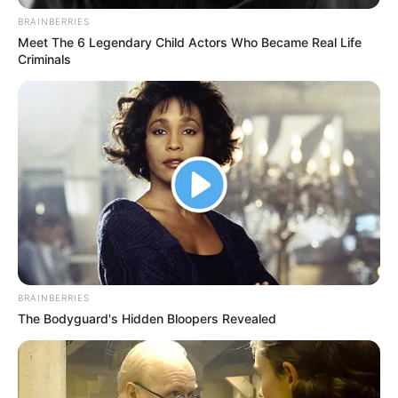
BRAINBERRIES
FERIA DEL LIBRO DE BOGOTÁ
Meet The 6 Legendary Child Actors Who Became Real Life
Criminals
Cundinamarca se hace
viral en la Feria del Libro
por historias inéditas
rurales
FERIA DEL LIBRO DE BOGOTÁ
Neiva se luce en la FILBo
con 8 escritores y la
entrega del premio de la
XX Bienal Internacional
José Eustasio Rivera
BRAINBERRIES
The Bodyguard's Hidden Bloopers Revealed
FILBO
¡Ajá ve! Letras del Caribe
se estarán presentes en la