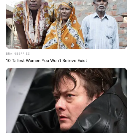
Mundial 2026: los 5 libros
que todo hincha debe leer
antes de que ruede el
balón
LIBROS
Chef Alex Quessep
BRAINBERRIES
presenta “Condumio”, un
10 Tallest Women You Won't Believe Exist
libro que mezcla cocina,
memoria y emociones
FERIA DEL LIBRO DE BOGOTÁ
William Vega Fernández
brilló en la FILBo con
Cenizas doradas: una
historia olvidada del
Pacífico colombiano