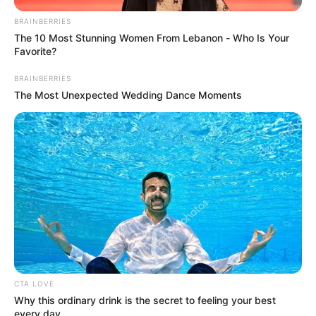
PAVIMENTACIÓN
BRAINBERRIES
Veintidós empresas
The 10 Most Stunning Women From Lebanon - Who Is Your
compiten por millonario
Favorite?
contrato de pavimentación
en Ibagué
BRAINBERRIES
The Most Unexpected Wedding Dance Moments
CONCHA ACÚSTICA GARZÓN
Y COLLAZOS
Concha Acústica y
Centenario de Ibagué pasa
de 27 a 7 mil millones de
pesos
SEGUNDA LÍNEA DEL METRO
DE BOGOTÁ
CTA LOVE
Metro a paso de tortuga:
Why this ordinary drink is the secret to feeling your best
Segunda línea del Metro
every day