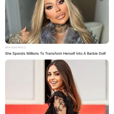
de Bogotá y habrá que
recibir propuestas de
fuera del país
LICITACIÓN
‘La Nueva 13’ no se
detiene: Distrito arranca
BRAINBERRIES
licitación de nuevos
tramos
She Spends Millions To Transform Herself Into A Barbie Doll!
BASURAS
Basuras enredadas:
Distrito anuncia plan de
choque tras portazo de la
CRA