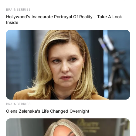
METRO DE BOGOTÁ
BRAINBERRIES
Metro de Bogotá llegó a
Hollywood's Inaccurate Portrayal Of Reality – Take A Look
Europa: buscan quien le
Inside
meta mano a la Línea 2
SEGUNDA LÍNEA DEL METRO
DE BOGOTÁ
Galán revela plan para
construir la Línea 2 del
Metro: empresas se le
medirían a hacerlo
subterráneo
BRAINBERRIES
Olena Zelenska's Life Changed Overnight
METRO DE BOGOTÁ
Nadie se le midió a hacer
la segunda línea del Metro