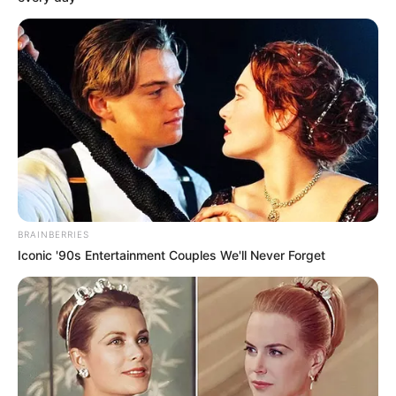
más lejos que nunca
LICITACIÓN
Metro de Bogotá en
riesgo: Denuncian
irregularidades y posible
desfinanciación
LICITACIÓN
BRAINBERRIES
Iconic '90s Entertainment Couples We'll Never Forget
Hacen importante anuncio
por obra que cambiará la
Avenida Boyacá
LICITACIÓN