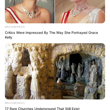
Hacen importante anuncio
por intercambiador vial
que acabará trancones en
Calle 80
BRAINBERRIES
Critics Were Impressed By The Way She Portrayed Grace
CARGAR MÁS
Kelly
TEMAS DESTACADOS
EMERGENCIAS POR LLUVIAS
FUERTES LLUVIAS
VIA AL LLANO
LIGA BETPLAY
METRO DE MEDELLÍN
CORTES DE LUZ
CORTES DE AGUA
FENÓMENO DEL NIÑO
BRAINBERRIES
17 Rare Churches Underground That Still Exist