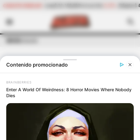
58,40
-2,15%
Cilantro
$ 4.692,05
-2,35%
Pepino
CANASTA FAMILIAR
(Precio por kilo)
(Precio por kilo)
INICIO
licitación
Contenido promocionado
ÚLTIMAS NOTICIAS
DE
LICITACIÓN
BRAINBERRIES
Enter A World Of Weirdness: 8 Horror Movies Where Nobody
Dies