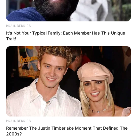
pulla de Cabal a Francia
Márquez por recibir
subsidios
BRAINBERRIES
It's Not Your Typical Family: Each Member Has This Unique
Trait!
NOTICIAS ANTIOQUIA
La esposa del alcalde de
Medellín le preguntó a
María Fernanda Cabal por
los vínculos de Lafourie
con los Paramiliares
CENTRO DEMOCRÁTICO
"Mano dura contra la
corrupción": María
Fernanda Cabal en foro de
BRAINBERRIES
precandidatos del Centro
Remember The Justin Timberlake Moment That Defined The
Democrático, en santa
2000s?