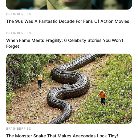
BRAINBERRIES
The 90s Was A Fantastic Decade For Fans Of Action Movies
BRAINBERRIES
PORTE DE ARMAS EN BOGOTÁ
When Fame Meets Fragility: 6 Celebrity Stories You Won't
Forget
María Fernanda Cabal insistió en
legalizar el porte de armas: "No
existen efectos negativos"
MARÍA FERNANDA CABAL
María Fernanda Cabal, no
descarta que
precandidatura de Cepeda
"trasnocha" a Daniel
Quintero
BRAINBERRIES
The Monster Snake That Makes Anacondas Look Tiny!