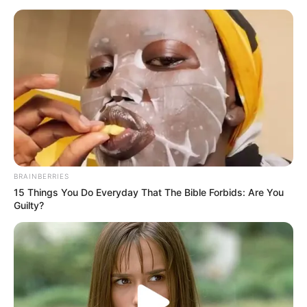
Marta
NOTICIAS VIRALES
La Cabal defiende al
coronel apartado por
investigación de
corrupción
BRAINBERRIES
CARGAR MÁS
15 Things You Do Everyday That The Bible Forbids: Are You
Guilty?
TEMAS DESTACADOS
EMERGENCIAS POR LLUVIAS
FUERTES LLUVIAS
VIA AL LLANO