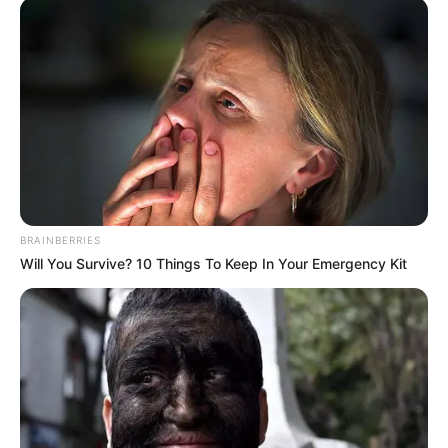
MARÍA FERNANDA CABAL
Maria Fernanda Cabal
instauró denuncia penal a
campesinos que
secuestraron policías en
Caquetá
MARÍA FERNANDA CABAL
BRAINBERRIES
Will You Survive? 10 Things To Keep In Your Emergency Kit
María Fernanda Cabal
trata de "inepta" a la
alcaldesa Claudia López
FRANCIA MÁRQUEZ
“Eso sí es vivir sabroso”: la