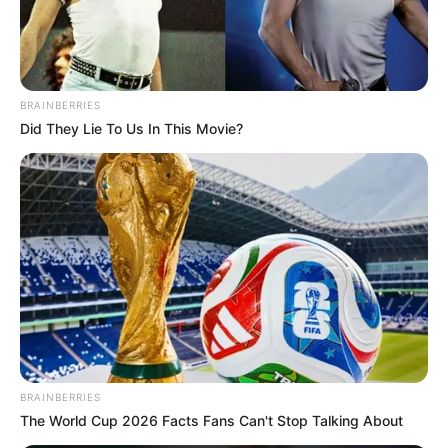
“Petro es disfuncional, la
cabeza no la tiene normal
y es un peligro para la
sociedad”: María F. Cabal
en La Cariñosa
BRAINBERRIES
Did They Lie To Us In This Movie?
MARÍA FERNANDA CABAL
María Fernanda Cabal: "El
más malo de todos no es
Gustavo Petro, es Juan
Manuel Santos"
MARÍA FERNANDA CABAL
“Gustavo Petro disfruta
haciendo daño”: María
Fernanda Cabal, en el
BRAINBERRIES
Congreso de Minería
The World Cup 2026 Facts Fans Can't Stop Talking About