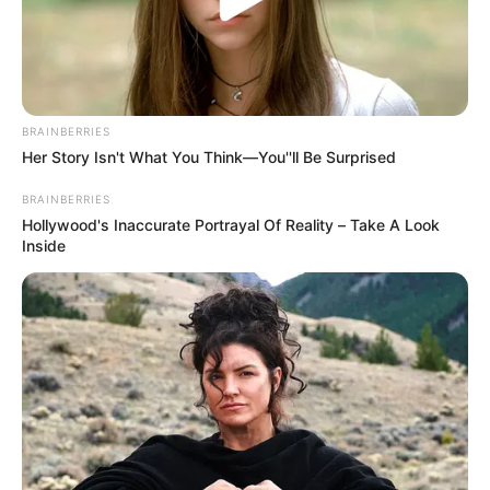
LIGA BETPLAY
METRO DE MEDELLÍN
CORTES DE LUZ
CORTES DE AGUA
FENÓMENO DEL NIÑO
BRAINBERRIES
Her Story Isn't What You Think—You''ll Be Surprised
BRAINBERRIES
Hollywood's Inaccurate Portrayal Of Reality – Take A Look
Inside