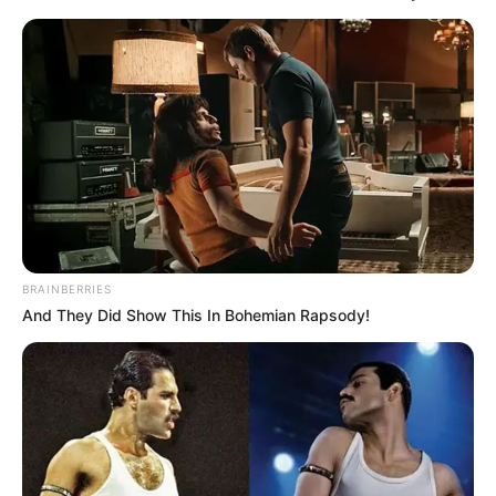
CENTRO DEMOCRÁTICO
Centro Democrático había
acordado que "Miguel era
el candidato" para 2026,
revela María Fernanda
Cabal
MARÍA FERNANDA CABAL
BRAINBERRIES
And They Did Show This In Bohemian Rapsody!
“No viva de los subsidios
como un mendigo. Eso es
un robo”: María Fernanda
Cabal
MARÍA FERNANDA CABAL