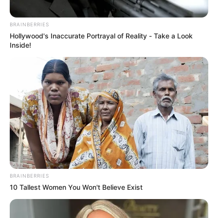
MARTA LUCÍA RAMIREZ
BRAINBERRIES
Vicepresidenta pide
Hollywood's Inaccurate Portrayal of Reality - Take a Look
garantías judiciales para
Inside!
mujer agredida por su
pareja tras revisar su
teléfono
SANTANDER
Más de 400 mil personas
se beneficiarán con Túnel
de la Paz que conecta
Bucaramanga y el
Magdalena Medio
BRAINBERRIES
10 Tallest Women You Won't Believe Exist
CLAUDIA LÓPEZ
Destraban proyectos de