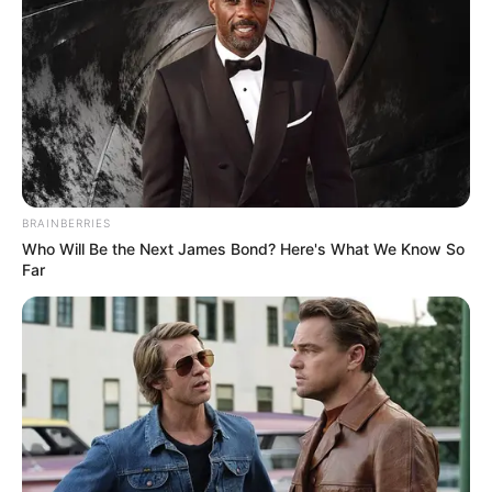
con las vacunas:
vicepresidente Ramírez
MARTA LUCÍA RAMIREZ
Establecen medidas de
seguridad por visita de la
vicepresidenta al Huila
BRAINBERRIES
Who Will Be the Next James Bond? Here's What We Know So
Far
NOTICIAS ANTIOQUIA
Buscan predio para
albergar a las 317 familias
damnificadas en Dabeiba,
Antioquia