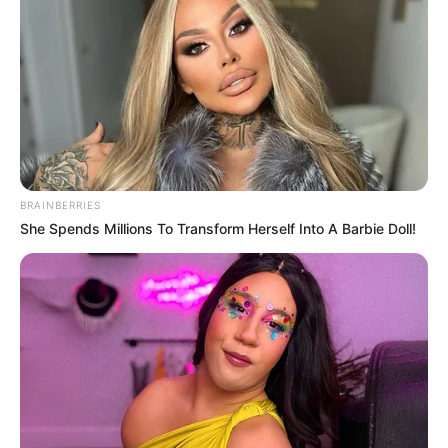
infraestructura para
Bogotá y Cundinamarca
VENDEDORES INFORMALES
Se implementará plan
piloto para apoyar a los
comerciantes informales
en Neiva
BRAINBERRIES
She Spends Millions To Transform Herself Into A Barbie Doll!
ACUEDUCTO
Hurtado pidió apoyo a la
vicepresidenta de
Colombia para terminar el
Acueducto
Complementario