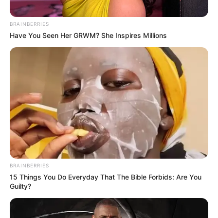
MARTA LUCÍA RAMIREZ
BRAINBERRIES
Cinco cooperativas se
Have You Seen Her GRWM? She Inspires Millions
consolidarán en Ibagué
para mitigar el trabajo
informal
MARTA LUCÍA RAMIREZ
La vicepresidenta de
Colombia llegó a Ibagué
con planes para combatir
la informalidad y generar
empleo
BRAINBERRIES
15 Things You Do Everyday That The Bible Forbids: Are You
Guilty?
NOTICIAS ANTIOQUIA
Debemos tener paciencia