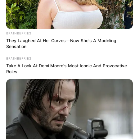
BRAINBERRIES
They Laughed At Her Curves—Now She's A Modeling
Sensation
FÚTBOL FEMENINO
La liga extra de futbol femenino "es un
BRAINBERRIES
Take A Look At Demi Moore's Most Iconic And Provocative
contentillo": Vicepresidenta Ramírez
Roles
ABUSO POLICIAL
Inicia agenda de CIDH con
reuniones privadas con el
Gobierno y entes de
control