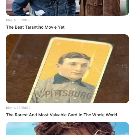
URIBE
Vicepresidenta comparó a
BRAINBERRIES
Uribe con Jesucristo
The Best Tarantino Movie Yet
CARGAR MÁS
TEMAS DESTACADOS
BRAINBERRIES
EMERGENCIAS POR LLUVIAS
The Rarest And Most Valuable Card In The Whole World
FUERTES LLUVIAS
VIA AL LLANO
LIGA BETPLAY
METRO DE MEDELLÍN
CORTES DE LUZ
CORTES DE AGUA