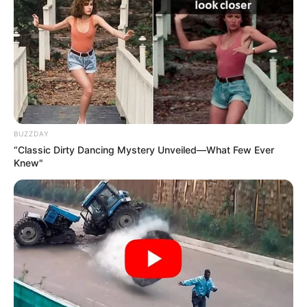
DISIDENCIAS DE LAS FARC
Ofrecen $300 millones por
‘John Fiera’: habría
ordenado el crimen de 4
personas en Remedios,
Antioquia
BUZZDAY
CARGAR MÁS
“Classic Dirty Dancing Mystery Unveiled—What Few Ever
Knew"
TEMAS DESTACADOS
EMERGENCIAS POR LLUVIAS
FUERTES LLUVIAS
VIA AL LLANO
LIGA BETPLAY
METRO DE MEDELLÍN
CORTES DE LUZ
CORTES DE AGUA
FENÓMENO DEL NIÑO