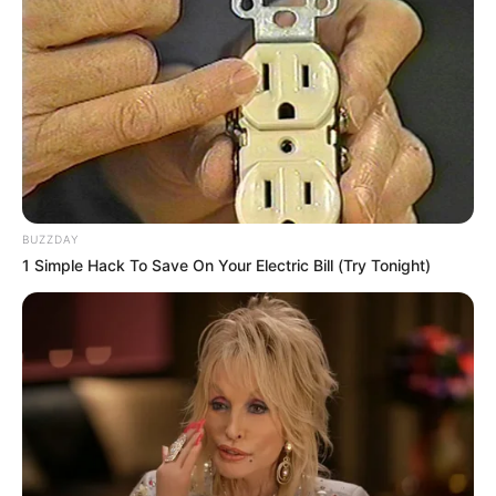
RECOMPENSA POR
INFORMACIÓN
Ofrecen recompensa de
$20 millones para capturar
a responsables de
masacre en el sur de
Barranquilla
BUZZDAY
ATENTADO
1 Simple Hack To Save On Your Electric Bill (Try Tonight)
Nueva masacre en el
suroccidente de
Barranquilla deja cuatro
muertos y varios heridos
MASACRE
Diez años después le llegó