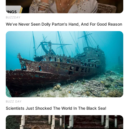
la cuenta: condenan a 33
años de cárcel a implicado
en masacre de Cartagena
BUZZDAY
We’ve Never Seen Dolly Parton's Hand, And For Good Reason
DISIDENCIAS DE LAS FARC
Video deja al descubierto
a alias ‘La Enfermera’, de
las disidencias: ofrecen
$100 millones por su
captura
MASACRE
Con masacre reciente en
Remedios, Antioquia
BUZZ DAY
registra nueve homicidios
Scientists Just Shocked The World In The Black Sea!
colectivos este año 2026