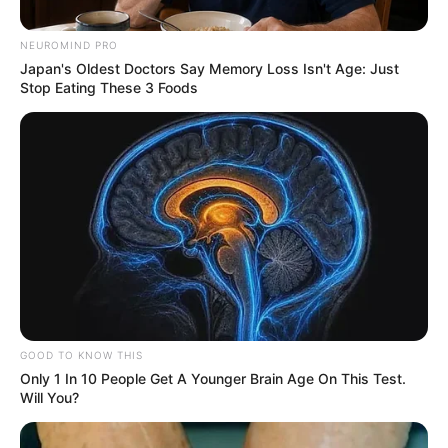
NEUROMIND PRO
Japan's Oldest Doctors Say Memory Loss Isn't Age: Just
Stop Eating These 3 Foods
MASACRE
Terror en el Oriente antioqueño:
asesinan a tres jóvenes en una casa
abandonada
MASACRE
Nueva masacre en Andes,
Antioquia: ya son 11 los
asesinatos múltiples en
GOOD TO KNOW THIS
2026
Only 1 In 10 People Get A Younger Brain Age On This Test.
Will You?
MASACRE