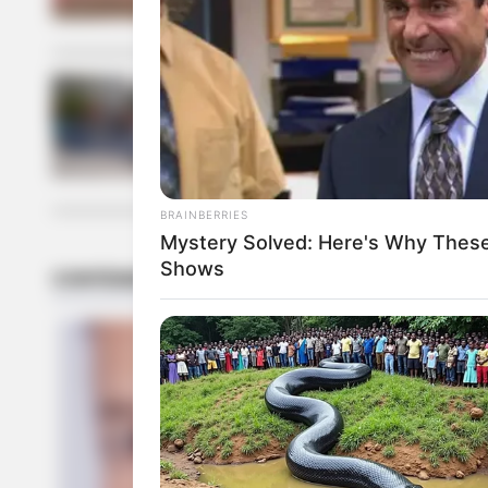
TOLIMA
Así se vivió
del gobierno
BRAINBERRIES
Mystery Solved: Here's Why These
Shows