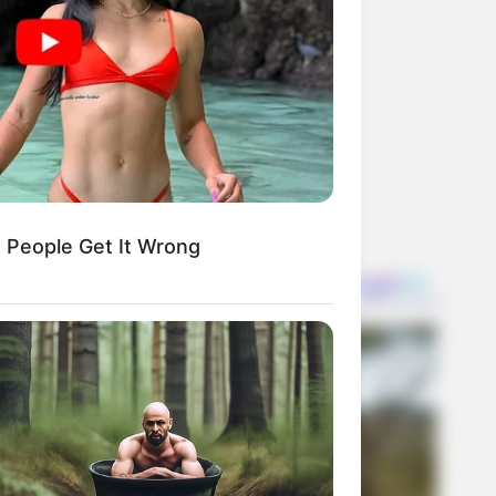
to
 People Get It Wrong