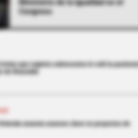
Ministerio de la Igualdad en el
Congreso
 Invias que registra sobrecostos le voló la pacienci
r de Risaralda
AGUÉ
Vivienda anuncia avances clave en proyectos de