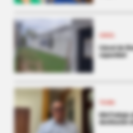
CÁRCEL
Cárcel de Ri
capacidad
TOLIMA
MinTrabajo a
destitución 