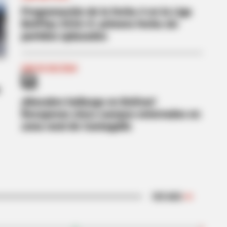
Programación de la fecha 4 en la Liga
BetPlay 2026-II: primera fecha sin
partidos aplazados
SUR DE BOLÍVAR
e
¡Macabro hallazgo en Bolívar!
Recuperan cinco cuerpos enterrados en
zona rural de Cantagallo
 Demi Moore's 8 Sultriest Movie
VER MÁS