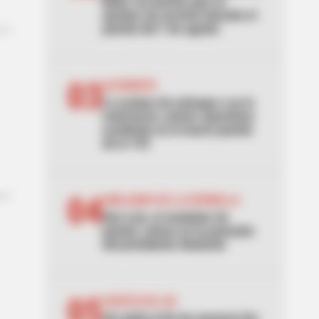
Bello: los barrios que se
quedan sin servicio durante el
puente del 7 de agosto
03
ACCIDENTE
Lo acaban de entregar y ya lo
estrenaron: primer aparatoso
accidente en el nuevo puente
de la 153
04
ABELARDO DE LA ESPRIELLA
Don Luis, el vendedor de
panela, estuvo en la posesión
del presidente Abelardo
05
CORTES DE LUZ
¡Se dañó el fin de semana! Air-