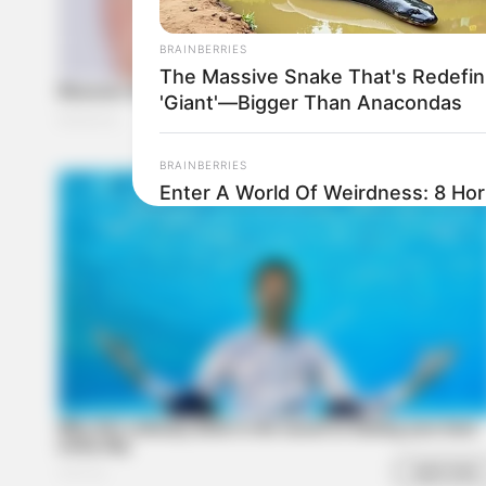
BRAINBERRIES
The Massive Snake That's Redefin
'Giant'—Bigger Than Anacondas
BRAINBERRIES
Enter A World Of Weirdness: 8 Ho
Nobody Dies