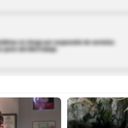
edimas en riesgo por suspensión de servicios
r parte del MinTrabajo
el Trabajo se toma el municipio de Rioblanco