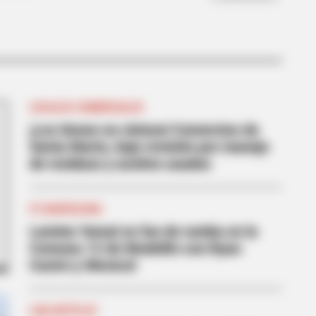
ural Simba’s Movements Looked In
LOCALES COMERCIALES
¡Los tienen en cintura! Comercios de
Santa Marta, bajo revisión por manejo
de residuos y aceites usados
BERRIES
FC BARCELONA
ember The Justin Timberlake
Lamine Yamal se fue de rumba en la
ent That Defined The 2000s?
Comuna 13 de Medellín con Ryan
Castro y Westcol
LIGA BETPLAY