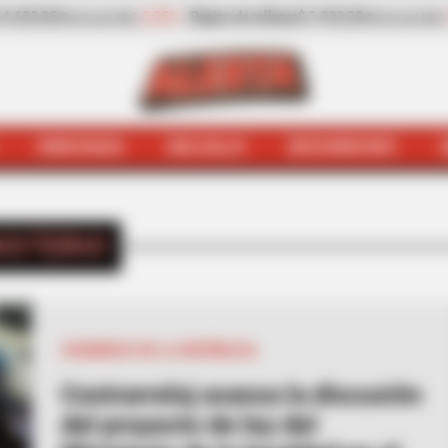
2.932,20
-13,30%
Zanahoria
$ 1.709,42
-6,81%
(Precio por kilo)
(Precio por kilo)
HINCHADA
BOLSILLO
BOCHINCHES
INICIO
Ministerio
ISTERIO
CONGRESO DE LA REPÚBLICA
Contrarreloj avanza la discusión
del proyecto de ley del