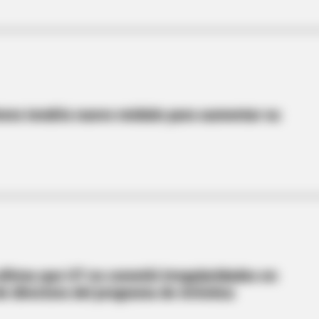
vera tendría nuevo módulo para aumentar su
firma que UT no cometió irregularidades en
de directora del programa de Artística