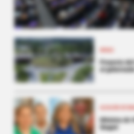
INVIAS
Proyecto del
al gobernado
ALCALDÍA DE IB
Ministra de 
Ibagué