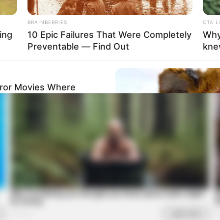
BRAINBERRIES
CTA 
ing
10 Epic Failures That Were Completely
Why
Preventable — Find Out
kne
rror Movies Where
BRAINBERRIES