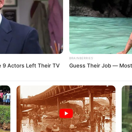
 el paro de maestros en Ibagué por el incumplimien
BRAINBERRIES
 9 Actors Left Their TV
Guess Their Job — Most