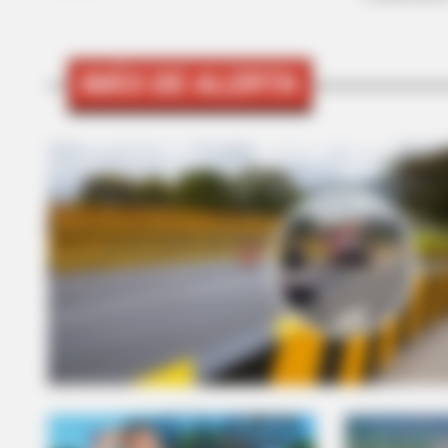
MÁS DE ALERTA
BRAINBERRIES
The Influencer Who Went Viral For
Inspiring GRWMs