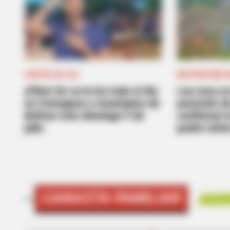
CORTES DE LUZ
RESTRICCIÓN P
¡Pilas! Se va la luz todo el día
Ley seca en
en Cartagena y municipios de
posesión d
Bolívar este domingo 9 de
confirman l
BRAINBERRIES
julio
podrá volve
From Baddies To Sweethearts: 9 A
All!
CANASTA FAMILIAR