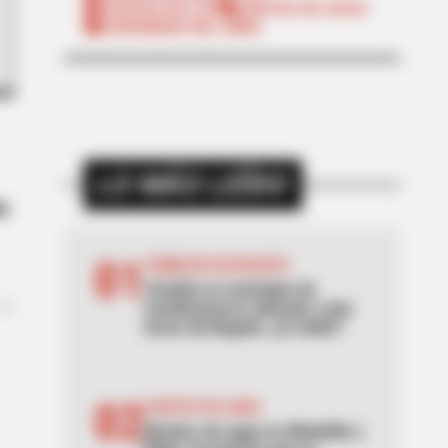
CORTES DE LUZ
CORTES DE AGUA
FENÓMENO DEL NIÑO
LO MÁS LEÍDO
a
01
TEMBLOR EN BOGOTÁ
Tembló en municipio de
Cundinamarca ubicado a dos
horas de Bogotá: ¿lo sintió?
02
CORTES DE AGUA
Noches sin agua en Medellín y