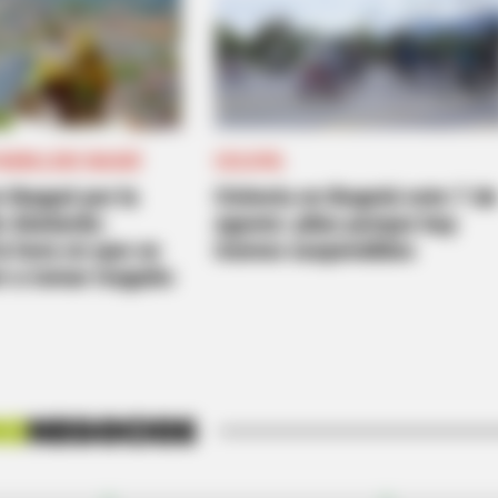
ARRILLERO IBAGUÉ
CICLOVÍA
 Ibagué por la
Ciclovía en Bogotá este 7 d
e Abelardo:
agosto: pilas porque hay
a hora en que se
tramos suspendidos
BRAINBERRIES
r a tomar traguito
ctresses That Can Do It
Unleashing Her Passion:
Roles!