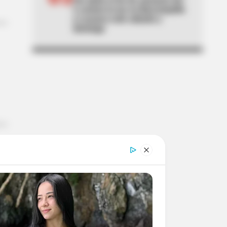
e cortará la luz en Barranquilla
y Luruaco este sábado y
domingo