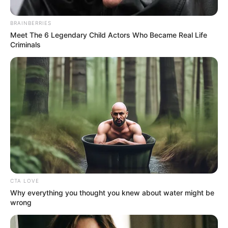
BRAINBERRIES
Meet The 6 Legendary Child Actors Who Became Real Life
Criminals
PA QUERERTE
¿Isa encontró el amor? Este es el chico
que le gusta en 'Pa' seguirte queriendo'
PA QUERERTE
¿Qué pasó con Alina
Lozano? Esta es la razón
por la que no está en 'Pa'
seguirte queriendo'
CTA LOVE
Why everything you thought you knew about water might be
wrong
PA QUERERTE