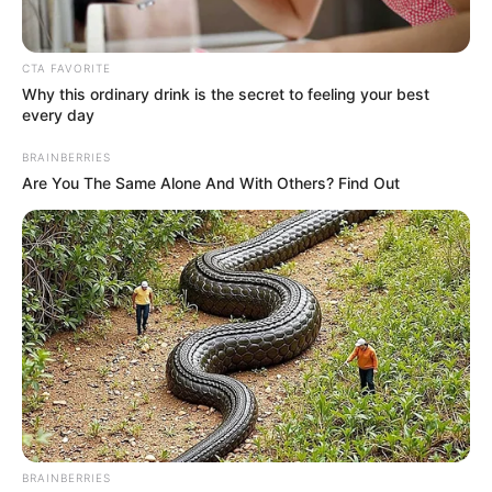
NOVELAS DE RCN
CTA FAVORITE
Julián Álvarez, futbolista
Why this ordinary drink is the secret to feeling your best
argentino, recomendó una
every day
serie del Canal RCN: "Es la
mejor, buenísima"
BRAINBERRIES
Are You The Same Alone And With Others? Find Out
ALERTA BOGOTÁ
A qué se dedica
actualmente Fabio
Velasco, actor de ‘Amor
sincero’: "Mi mayor
desempeño es en el
teatro"
BETTY, LA FEA
BRAINBERRIES
Se llenó el rancho en