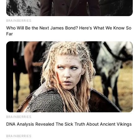
BRAINBERRIES
CARGAR MÁS
Who Will Be the Next James Bond? Here's What We Know So
Far
TEMAS DESTACADOS
EMERGENCIAS POR LLUVIAS
FUERTES LLUVIAS
VIA AL LLANO
LIGA BETPLAY
METRO DE MEDELLÍN
CORTES DE LUZ
CORTES DE AGUA
FENÓMENO DEL NIÑO
BRAINBERRIES
DNA Analysis Revealed The Sick Truth About Ancient Vikings
BRAINBERRIES