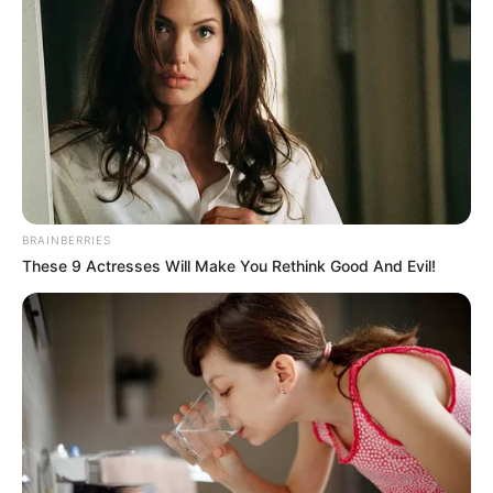
'Pa' seguirte queriendo':
¿Azucena tiene culpa en la
muerte de Octavio?
PA QUERERTE
¿Mauricio y Dani vuelven a
separarse? Así fue el
primer capítulo de 'Pa'
BRAINBERRIES
seguirte queriendo'
These 9 Actresses Will Make You Rethink Good And Evil!
SAN GIL
La imagen que lo
persiguió por 15 años
terminó convertida en
“Locura”, el libro de Jhon
López