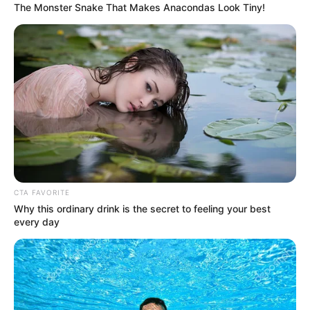
The Monster Snake That Makes Anacondas Look Tiny!
Ecomoda: vuelve Betty la
Fea con secretos, bodas y
puro drama
MINISTROS
Espectáculo de novela:
políticos antioqueños
sobre consejo de ministros
de Petro
CTA FAVORITE
CANAL RCN
Why this ordinary drink is the secret to feeling your best
every day
Fanáticos de 'Rigo' están
ansiosos: anuncian
cuándo se volverá a
transmitir la novela