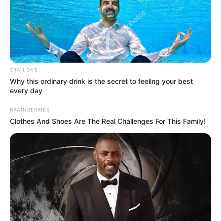
NOVELAS
Zharick León de Pasión de
Gavilanes reveló 'tortura'
que vivió grabando la
novela: "Yo sufría"
CTA LOVE
Why this ordinary drink is the secret to feeling your best
NOVELAS DE RCN
every day
'La hija del mariachi, el
BRAINBERRIES
musical' en el Teatro Astor
Clothes And Shoes Are The Real Challenges For This Family!
Plaza
ESTADOS UNIDOS
Actor de Pasión de
Gavilanes tocó la fama y
terminó durmiendo en el
piso