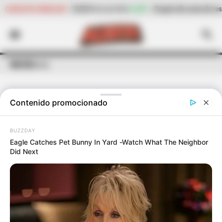
+0,48%
Cogote de carne de res
$ 23.158,40
-2,15%
Cilantro
CANASTA FAMILIAR
(Precio por kilo)
INICIO
Novía
Contenido promocionado
ÚLTIMAS NOTICIAS
DE
NOVÍA
BUZZDAY
Eagle Catches Pet Bunny In Yard -Watch What The Neighbor
Did Next