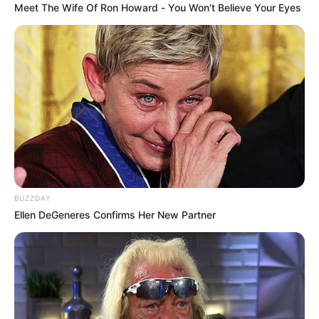
Meet The Wife Of Ron Howard - You Won't Believe Your Eyes
NOVIAZGOS DE FAMOSOS
[Video] Jhonny Rivera no
disimula la traga por su
novia y confesó
intimidades: despertó
envidia
SEPARACIÓN DE FAMOSOS
Luis Alberto Posada está
estrenando amorcito y es
una jovencita: su exmujer
BUZZDAY
está que vuela
Ellen DeGeneres Confirms Her New Partner
BESO
[Video] Jhonny Rivera
presumió a su novia y se
la 'chupeteó' en pleno