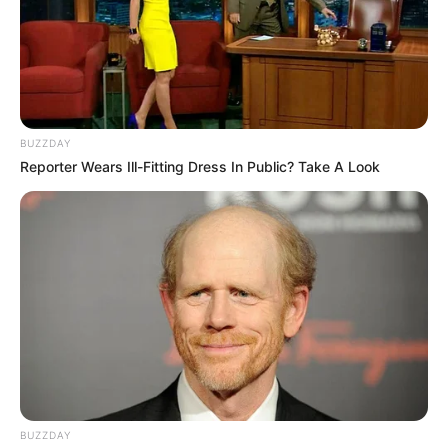
[Video] Jhonny Rivera
selló el amor con su novia:
se creció la familia y hay
'hermanito' pa' Andy
JHONNY RIVERA
BUZZDAY
Reporter Wears Ill-Fitting Dress In Public? Take A Look
[Video] Jhonny Rivera se
gastó millonada en
regalazo pa' su noviecita:
qué traga tan berracada
NOVÍA
Se le calentó el parche a
Luis Alberto Posada,
exesposa lo voleteó: "tiene
un hijo fuera..."
BUZZDAY