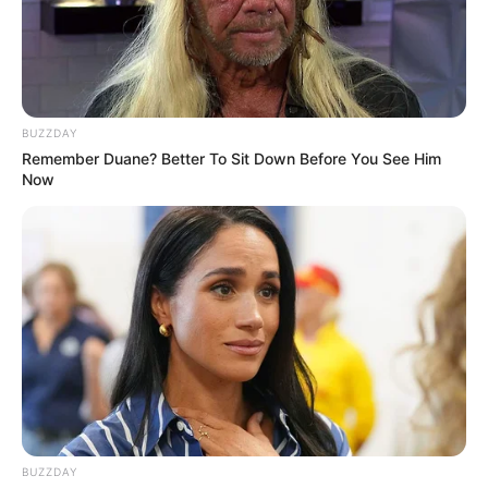
concierto:despertó envidia
NOVIAZGOS DE FAMOSOS
BUZZDAY
Jhonny Rivera confesó
Remember Duane? Better To Sit Down Before You See Him
cómo fue el primer beso
Now
con su noviecita: le tocó
bajar del bus a la suegra
SELECCIÓN COLOMBIA
FEMENINA
Tremenda motivación:
novias de las jugadoras de
la Sele femina; más de
uno quedó boquiabierto
BUZZDAY
MÚSICA POPULAR