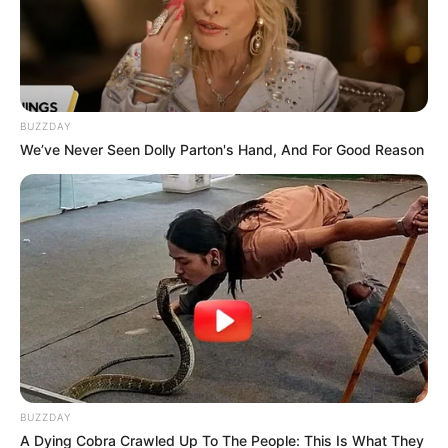
BUZZDAY
We’ve Never Seen Dolly Parton's Hand, And For Good Reason
CLAN DEL GOLFO
Golpe al Clan del Golfo: Cayó la novia
de alias 'Gonzalito', heredero de
'Otoniel'
NOVIAZGOS DE FAMOSOS
Jenny López hizo curiosa
petición pa' poder tener
intimidad con Jhonny
Rivera: lo dejó sin
BUZZDAY
palabras
A Dying Cobra Crawled Up To The People: This Is What They