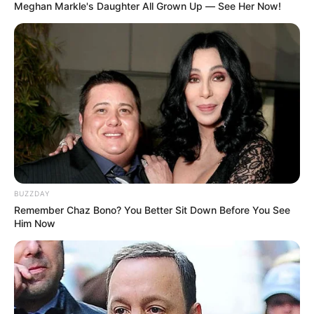
Meghan Markle's Daughter All Grown Up — See Her Now!
Jhonny Rivera está más
tragado que nunca; se
consiguió una sexy 'pollita'
30 años menor
CARGAR MÁS
TEMAS DESTACADOS
BUZZDAY
Remember Chaz Bono? You Better Sit Down Before You See
Him Now
EMERGENCIAS POR LLUVIAS
FUERTES LLUVIAS
VIA AL LLANO
LIGA BETPLAY
METRO DE MEDELLÍN
CORTES DE LUZ
CORTES DE AGUA
FENÓMENO DEL NIÑO