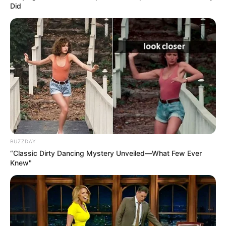
Did
JHONNY RIVERA
Novia de Jhonny Rivera se
dejó ver como Dios la trajo
al mundo: antes de
engallarse el cuerpower
NOVÍA
[Video] Jhonny Riverá le
BUZZDAY
está montando la celadera
“Classic Dirty Dancing Mystery Unveiled—What Few Ever
a su novia: fotos lo
Knew"
tendrían enfurecido
REGALOS LUJOSOS