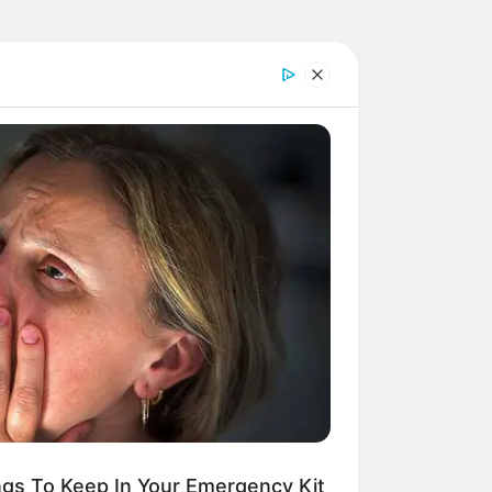
ings To Keep In Your Emergency Kit