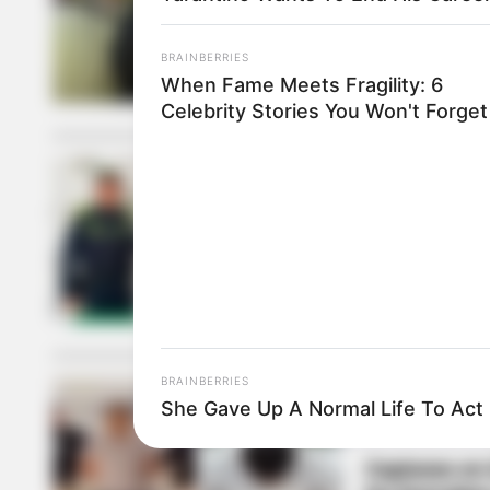
¡Ganó Colomb
portaron bie
BRAINBERRIES
When Fame Meets Fragility: 6
Celebrity Stories You Won't Forget
HOMBRE CAPTU
Entró como h
robados en h
BRAINBERRIES
She Gave Up A Normal Life To Act 
CIRCULAR ROJA 
Capturan en 