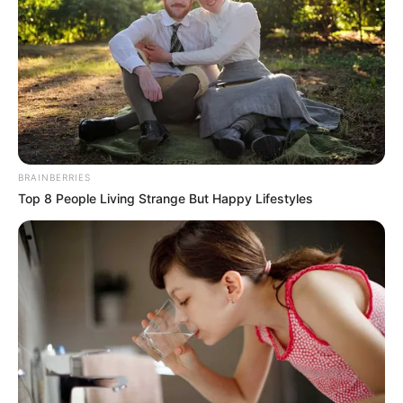
año escolar?
PAE
Tolima reactiva el PAE,
pero advierte grave
desfinanciamiento
nacional
BRAINBERRIES
Top 8 People Living Strange But Happy Lifestyles
PAE DEL TOLIMA
Capturaron tres personas
que robaron alimentos del
PAE en la comuna 11 de
Ibagué
PAE DEL TOLIMA