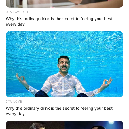
No permitirán que los
operadores del PAE
CTA FAVORITE
entreguen alimentos de
Why this ordinary drink is the secret to feeling your best
mala calidad en el Tolima
every day
PLANADAS TOLIMA
Reciben a los estudiantes
con un pan, una
mandarina y una avena en
los colegios de Planadas
ALPUJARRA
Gobernadora del Tolima
CTA LOVE
anunció importantes obras
Why this ordinary drink is the secret to feeling your best
y proyectos para Alpujarra
every day