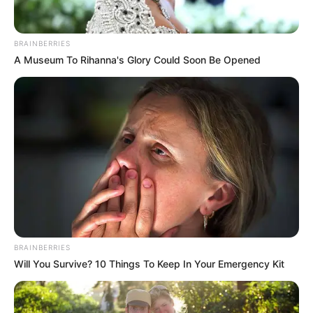
PAE DEL TOLIMA
BRAINBERRIES
Garantizan el PAE para
A Museum To Rihanna's Glory Could Soon Be Opened
más de 37.000
estudiantes durante el
resto de 2025
PAE EN IBAGUÉ
Más de 37.000
estudiantes contarán con
el PAE hasta el último día
escolar en Ibagué
BRAINBERRIES
PAE DEL TOLIMA
Will You Survive? 10 Things To Keep In Your Emergency Kit
En Tolima retoman en PAE
durante septiembre: ¿qué
pasará con el resto del