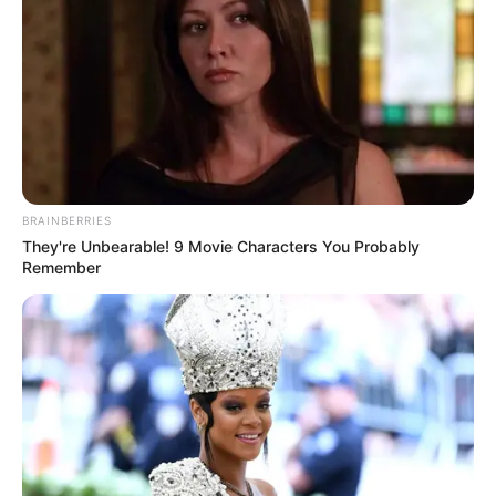
Asamblea del Tolima
analizó ejecución y
continuidad del Programa
de Alimentación Escolar
PAE DEL TOLIMA
“El problema del PAE en
BRAINBERRIES
Tolima no fue la plata, fue
They're Unbearable! 9 Movie Characters You Probably
la gestión”: UAPA
Remember
TOLIMA
Tolima: destinan $9.000
millones para extender el
PAE hasta final de año