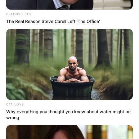
BRAINBERRIES
The Real Reason Steve Carell Left 'The Office'
PAE DEL TOLIMA
Mujeres la dan toda en el PAE del
Tolima: 79 mil estudiantes dependen
de ellas
PAE DEL TOLIMA
Contraloría no encontró
fallas en alimentación
CTA LOVE
escolar del Tolima
Why everything you thought you knew about water might be
wrong
PAE DEL TOLIMA