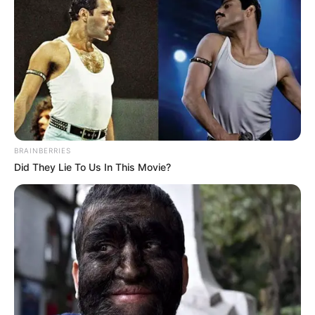
CARGAR MÁS
TEMAS DESTACADOS
EMERGENCIAS POR LLUVIAS
FUERTES LLUVIAS
VIA AL LLANO
BRAINBERRIES
LIGA BETPLAY
METRO DE MEDELLÍN
Did They Lie To Us In This Movie?
CORTES DE LUZ
CORTES DE AGUA
FENÓMENO DEL NIÑO