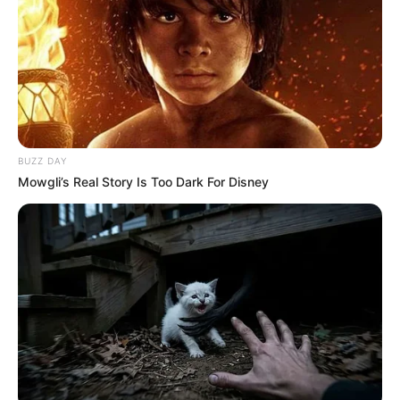
NOTICIAS MEDELLÍN
Capturan a pareja de
hermanos por el crimen de
la “Diabla” en Medellín
BUZZ DAY
Mowgli’s Real Story Is Too Dark For Disney
NOTICIAS MEDELLÍN
Alias “La Diabla”
asesinada en Medellín,
era, al parecer, el objetivo
de la masacre de una
familia en Aguachica⁣,
Cesar
PASTOR