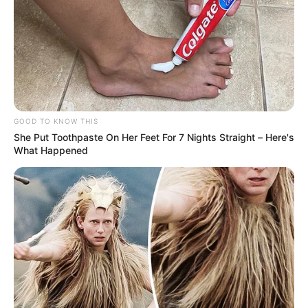
LIGA BETPLAY
METRO DE MEDELLÍN
CORTES DE LUZ
CORTES DE AGUA
FENÓMENO DEL NIÑO
GOOD TO KNOW THIS
She Put Toothpaste On Her Feet For 7 Nights Straight – Here's
What Happened