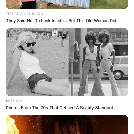
TIPS AND LIFE HACKS
They Said Not To Look Inside... But This Old Woman Did!
CARTAGENA
Pastor cartagenero habla sobre las
próximas elecciones presidenciales:
“Para Colombia vienen 7 años de
prosperidad”
MONTERÍA
¡Predicaba pero no
BUZZ DAY
aplicaba! Capturan a
Photos From The 70s That Defined A Beauty Standard
pastor señalado de abusar
de varias menores en
Montería