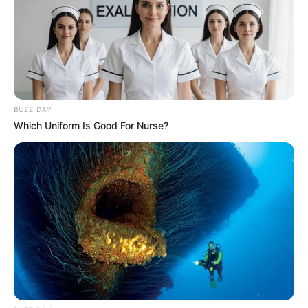
PASTOR
Con ofrenda a la Virgen de
las Mercedes comienza el
Carnaval de Negros y
Blancos en Pasto
BUZZ DAY
Which Uniform Is Good For Nurse?
ABUSO
Presunto pastor
involucrado en un delito
sexual con menor de edad,
fue capturado
PASTOR