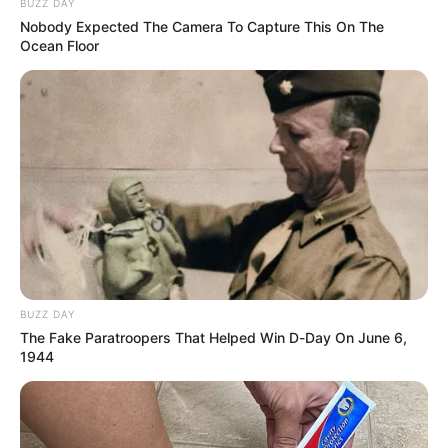
Envían a la cárcel a pastor
BUZZ DAY
que presuntamente había
Nobody Expected The Camera To Capture This On The
abusado de su hija menor
Ocean Floor
de edad en Cartagena
ATLÁNTICO
Pastor de polémico culto
en Atlántico renunció a su
trabajo como docente
universitario
BUZZ DAY
The Fake Paratroopers That Helped Win D-Day On June 6,
1944
TEMAS DESTACADOS
EMERGENCIAS POR LLUVIAS
FUERTES LLUVIAS
VIA AL LLANO